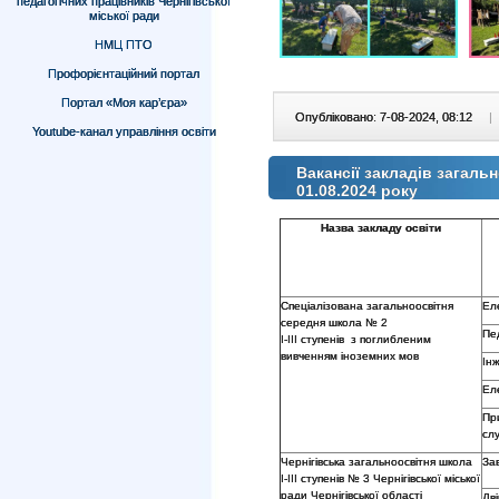
педагогічних працівників Чернігівської
міської ради
НМЦ ПТО
Профорієнтаційний портал
Портал «Моя кар’єра»
Опубліковано: 7-08-2024, 08:12
|
Youtube-канал управління освіти
Вакансії закладів загальн
01.08.2024 року
Назва закладу освіти
Спеціалізована загальноосвітня
Ел
середня школа № 2
Пе
І-ІІІ ступенів з поглибленим
вивченням іноземних мов
Ін
Ел
Пр
сл
Чернігівська загальноосвітня школа
За
І-ІІІ ступенів № 3 Чернігівської міської
ради Чернігівської області
Дв