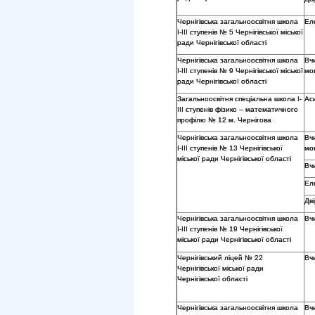
Чернігівська загальноосвітня школа
Ел
І-ІІІ ступенів № 5 Чернігівської міської
ради Чернігівської області
Чернігівська загальноосвітня школа
Вч
І-ІІІ ступенів № 9 Чернігівської міської
мо
ради Чернігівської області
Загальноосвітня спеціальна школа І-
Ас
ІІІ ступенів фізико – математичного
профілю № 12 м. Чернігова
Чернігівська загальноосвітня школа
Вч
І-ІІІ ступенів № 13 Чернігівської
мо
міської ради Чернігівської області
Вч
Ел
Дв
Чернігівська загальноосвітня школа
Вч
І-ІІІ ступенів № 19 Чернігівської
міської ради Чернігівської області
Чернігівський ліцей № 22
Вч
Чернігівської міської ради
Чернігівської області
Чернігівська загальноосвітня школа
Вчи