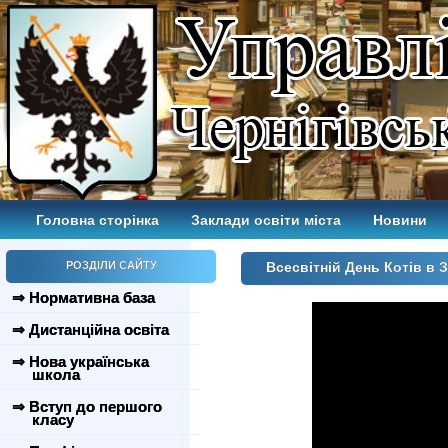
Головна сторінка
Заклади освіти міста
Новини
РОЗДІЛИ САЙТУ
Всесвітній День Котів в
⇒ Нормативна база
⇒ Дистанційна освіта
⇒ Нова українська
школа
⇒ Вступ до першого
класу