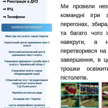
⇒ Реєстрація в ДНЗ
Ми провели неза
⇒ ІРЦ
командні ігри 
⇒ Телефони
перегонах, збир
КОРИСНІ ПОСИЛАННЯ
та багато чого 
Міністерство освіти і науки України
навкруги, а 
Український центр оцінювання якості
освіти
перетворився на
Київський регіональний центр
оцінювання якості освіти
завершення, в ц
Управління Державної служби якості
освіти у Чернігівській області
трошки освіжи
Управління освіти і науки
облдержадміністрації
пістолетів.
Обласний інститут післядипломної
педагогічної освіти імені
К.Д.Ушинського
Чернігівська міська рада
Асоціація міст України
Центр професійного розвитку