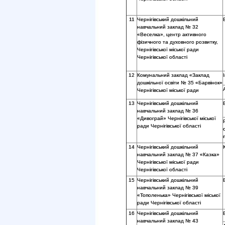
11
Чернігівський дошкільний
навчальний заклад № 32
«Веселка», центр активного
фізичного та духовного розвитку,
Чернігівської міської ради
Чернігівської області
12
Комунальний заклад «Заклад
дошкільної освіти № 35 «Барвінок»
Чернігівської міської ради
13
Чернігівський дошкільний
навчальний заклад № 36
«Дивограй» Чернігівської міської
ради Чернігівської області
14
Чернігівський дошкільний
навчальний заклад № 37 «Казка»
Чернігівської міської ради
Чернігівської області
15
Чернігівський дошкільний
навчальний заклад № 39
«Тополенька» Чернігівської міської
ради Чернігівської області
16
Чернігівський дошкільний
навчальний заклад № 43