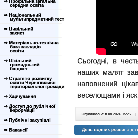
⇒ Профільна загальна
середня освіта
⇒ Національний
мультипредметний тест
⇒ Цивільний
захист
⇒ Матеріально-технічна
база закладів
освіти
Сьогодні, в чест
⇒ Шкільний
громадський
бюджет
наших малят зав
⇒ Стратегія розвитку
наповнений ціка
освіти Чернігівської
територіальної громади
веселощами і яск
⇒ Харчування
⇒ Доступ до публічної
інформації
Опубліковано: 8-08-2024, 15:25
|
⇒ Публічні закупівлі
День водних розваг з ді
⇒ Вакансії