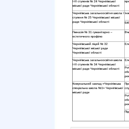
І-ІІІ ступенів № 24 Чернігівської
пр
міської ради Чернігівської області
Чернігівська загальноосвітня школа І
Ін
ступеня № 25 Чернігівської міської
ради Чернігівської області
Бі
Гімназія № 31 гуманітарно –
Вч
естетичного профілю
Чернігівський ліцей № 32
Ел
Чернігівської міської ради
Чернігівської області
Чернігівська загальноосвітня школа
Ел
І-ІІІ ступенів № 34 Чернігівської
Ро
міської ради Чернігівської області
об
ре
Комунальний заклад «Чернігівська
Пр
спеціальна школа №1» Чернігівської
сл
міської ради
Ро
об
ре
Пі