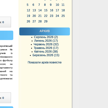
5
6
7
8
9
10
11
12
13
14
15
16
17
18
19
20
21
22
23
24
25
26
27
28
29
в:
0
АРХИВ
Серпень 2026 (2)
Липень 2026 (17)
Червень 2026 (32)
івській
Травень 2026 (17)
ступеня №
Квітень 2026 (38)
учнів із
Березень 2026 (15)
лізованого
го футболу
Показати архів повністю
ccer, за
артаменту
ваний на
печного та
 допомагає
в:
0