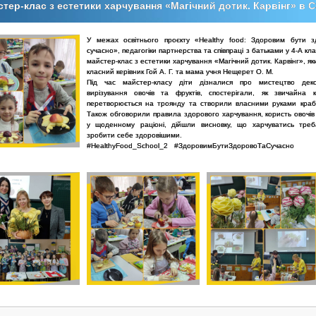
тер-клас з естетики харчування «Магічний дотик. Карвінг» в
У межах освітнього проєкту «Healthy food: Здоровим бути 
сучасно», педагогіки партнерства та співпраці з батьками у 4-А кл
майстер-клас з естетики харчування «Магічний дотик. Карвінг», я
класний керівник Гой А. Г. та мама учня Нещерет О. М.
Під час майстер-класу діти дізналися про мистецтво деко
вирізування овочів та фруктів, спостерігали, як звичайна 
перетворюється на троянду та створили власними руками краба
Також обговорили правила здорового харчування, користь овочів 
у щоденному раціоні, дійшли висновку, що харчуватись тре
зробити себе здоровішими.
#HealthyFood_School_2 #ЗдоровимБутиЗдоровоТаСучасно