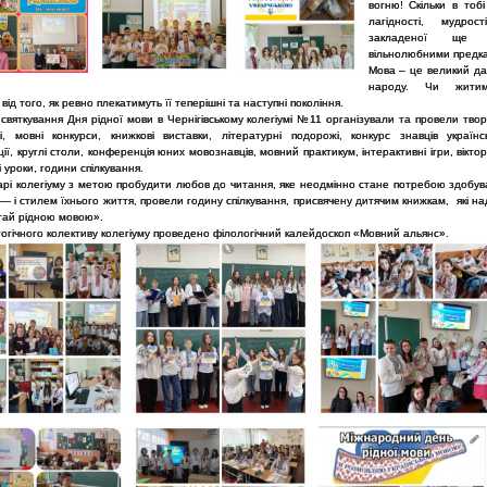
вогню! Скільки в тобі
лагідності, мудрос
закладеної ще 
вільнолюбними предк
Мова – це великий да
народу. Чи жити
від того, як ревно плекатимуть її теперішні та наступні покоління.
святкування Дня рідної мови в Чернігівському колегіумі №11 організували та провели твор
і, мовні конкурси, книжкові виставки, літературні подорожі, конкурс знавців українс
ії, круглі столи, конференція юних мовознавців, мовний практикум, інтерактивні ігри, віктор
 уроки, години спілкування.
арі колегіуму з метою пробудити любов до читання, яке неодмінно стане потребою здобува
— і стилем їхнього життя, провели годину спілкування, присвячену дитячим книжкам, які на
итай рідною мовою».
огічного колективу колегіуму проведено філологічний калейдоскоп «Мовний альянс».