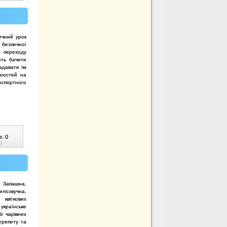
ичний урок
безпечної
л переходу
ють бачити
адавати їм
мностей на
спортного
в:
0
|
 Запашна,
илозвучна,
квіткових
країнське
і чарівних
трепету та