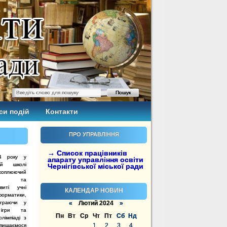
си подій
Контакти
ПРО УПРАВЛІННЯ
→ Список працівників
4 року у
апарату управління освіти
тній школі
Чернігівської міської ради
хоплюючий
ики та
виті учні
КАЛЕНДАР НОВИН
рматики,
 граючи у
«
Лютий 2024
»
 ігри та
Пн
Вт
Ср
Чт
Пт
Сб
Нд
лімпіаді з
1
2
3
4
 пишаємося