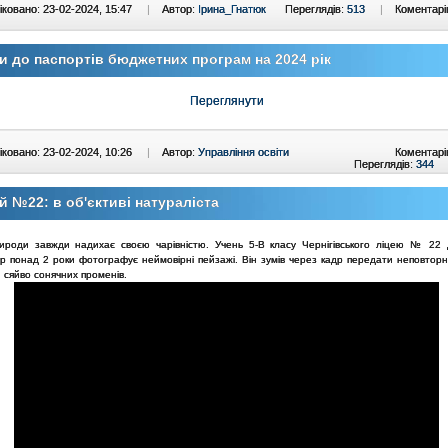
ковано: 23-02-2024, 15:47
|
Автор:
Ірина_Гнатюк
Переглядів:
513
|
Коментарі
и до паспортів бюджетних програм на 2024 рік
Переглянути
ковано: 23-02-2024, 10:26
|
Автор:
Управління освіти
Коментарі
Переглядів:
344
й №22: в об'єктиві натураліста
ироди завжди надихає своєю чарівністю. Учень 5-В класу Чернігівського ліцею № 22
р понад 2 роки фотографує неймовірні пейзажі. Він зумів через кадр передати неповторн
, сяйво сонячних променів.