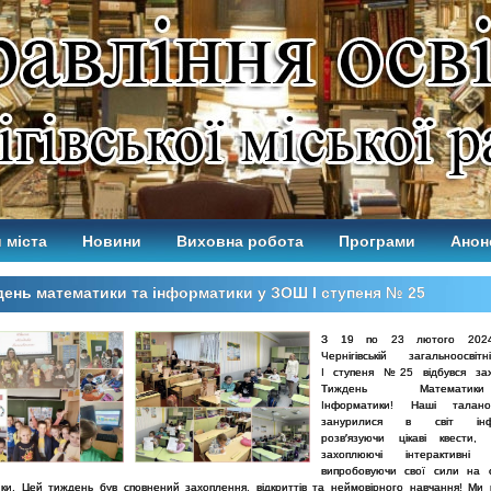
 міста
Новини
Виховна робота
Програми
Анон
ень математики та інформатики у ЗОШ І ступеня № 25
З 19 по 23 лютого 202
Чернігівській загальноосві
І
ступеня №25 відбувся за
Тиждень Математ
Інформатики!
Наші талано
занурилися в світ інфо
розв′
язуючи
цікаві квести,
захоплюючі інтерактивні
випробовуючи свої
сили на о
ики.
Цей тиждень був сповнений захоплення, відкриттів та неймовірного
навчання! Ми