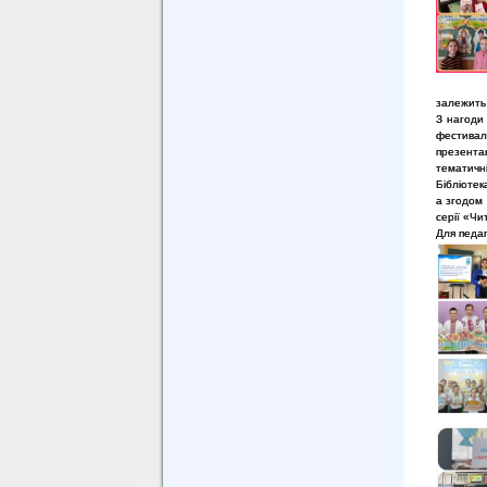
залежить 
З нагоди 
фестивал
презентац
тематичні
Бібліотек
а згодом 
серії «Ч
Для педаг