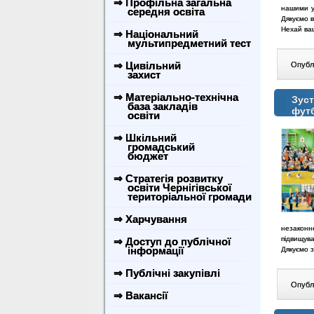
⇒ Профільна загальна
нашими у
середня освіта
Дякуємо в
Нехай ваш
⇒ Національний
мультипредметний тест
⇒ Цивільний
Опублі
захист
⇒ Матеріально-технічна
Зуст
база закладів
футб
освіти
⇒ Шкільний
громадський
бюджет
⇒ Стратегія розвитку
освіти Чернігівської
територіальної громади
⇒ Харчування
незаконн
підвищув
⇒ Доступ до публічної
інформації
Дякуємо з
⇒ Публічні закупівлі
Опублі
⇒ Вакансії