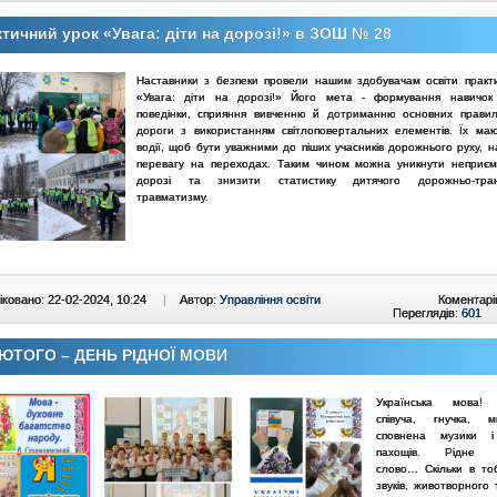
тичний урок «Увага: діти на дорозі!» в ЗОШ № 28
Наставники з безпеки провели нашим здобувачам освіти практ
«Увага: діти на дорозі!» Його мета - формування навичок 
поведінки, сприяння вивченню й дотриманню основних прави
дороги з використанням світлоповертальних елементів. Їх ма
водії, щоб бути уважними до піших учасників дорожнього руху, н
перевагу на переходах. Таким чином можна уникнути неприє
дорозі та знизити статистику дитячого дорожньо-тран
травматизму.
ковано: 22-02-2024, 10:24
|
Автор:
Управління освіти
Коментарі
Переглядів:
601
ЛЮТОГО – ДЕНЬ РІДНОЇ МОВИ
Українська мова!
співуча, гнучка, м
сповнена музики і 
пахощів. Рідне у
слово… Скільки в тоб
звуків, животворного 