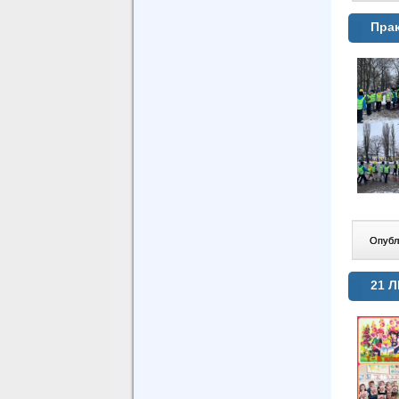
Прак
Опублі
21 