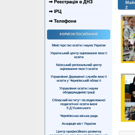
⇒ Реєстрація в ДНЗ
Майс
2
⇒ ІРЦ
⇒ Телефони
КОРИСНІ ПОСИЛАННЯ
Міністерство освіти і науки України
Український центр оцінювання якості
освіти
Київський регіональний центр
оцінювання якості освіти
Управління Державної служби якості
освіти у Чернігівській області
Управління освіти і науки
облдержадміністрації
Обласний інститут післядипломної
педагогічної освіти імені
К.Д.Ушинського
Чернігівська міська рада
Асоціація міст України
Центр професійного розвитку