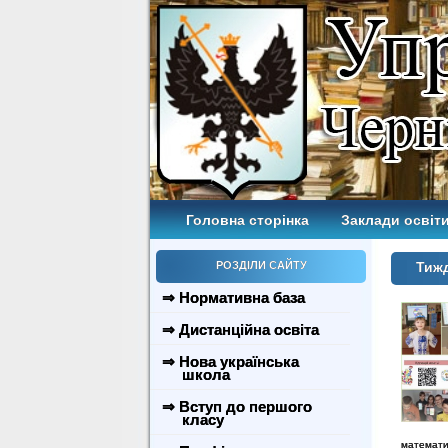
Головна сторінка
Заклади освіти
РОЗДІЛИ САЙТУ
Тижд
⇒ Нормативна база
⇒ Дистанційна освіта
⇒ Нова українська
школа
⇒ Вступ до першого
класу
математ