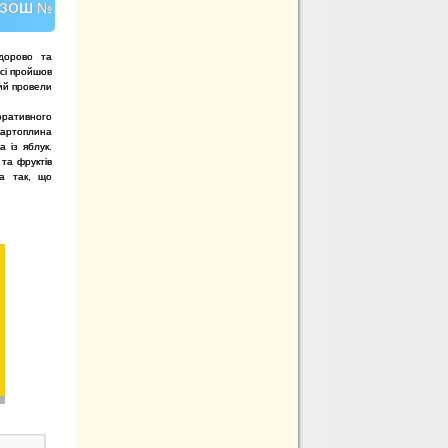
 СЗОШ №
здорово та
асі пройшов
кий провели
ративного
картоплина
 із яблук.
та фруктів
ба так, що