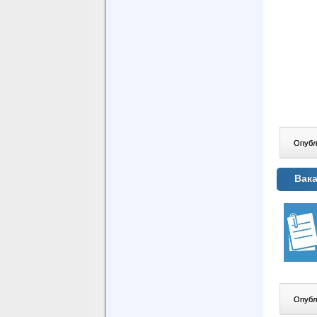
Опублі
Вака
Опублі