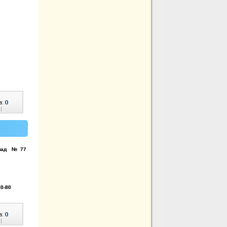
в:
0
|
аклад №77
70-80
в:
0
|