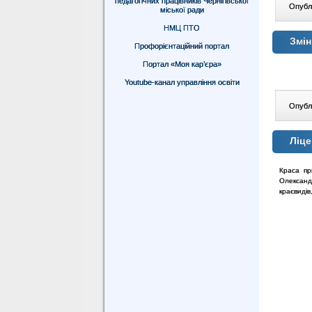
педагогічних працівників Чернігівської
Опублі
міської ради
НМЦ ПТО
Змін
Профорієнтаційний портал
Портал «Моя кар’єра»
Youtube-канал управління освіти
Опублі
Ліце
Краса пр
Олександ
краєвидів