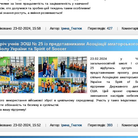
чнями за їхню працьовитість та
зацікавленість у навчанні!
сім, хто долучився та зробив цей тиждень таким особливим!
і знання ростуть, а вміння розвиваються!
ковано: 23-02-2024, 15:58
|
Автор:
Ірина_Гнатюк
Переглядів:
427
|
Коментарі
річ учнів ЗОШ № 25 із представниками Асоціації аматорського
олу України та Spirit of Soccer
23.02.2024 у Черніг
загальноосвітній школі І 
25
відбулась зустріч 
представниками проєкту, реа
спільно
Асоціацією аматорсько
України та Spirit of So
підтримки
Державного деп
США. Цей проект спрямо
зменшення
наслідків небез
ого використання військової зброї в
цивільному середовищі. Участь у таких ініціативах
ати
обізнаність та безпеку в суспільстві.
а вашу підтримку!
ковано: 23-02-2024, 15:52
|
Автор:
Ірина_Гнатюк
Переглядів:
393
|
Коментарі