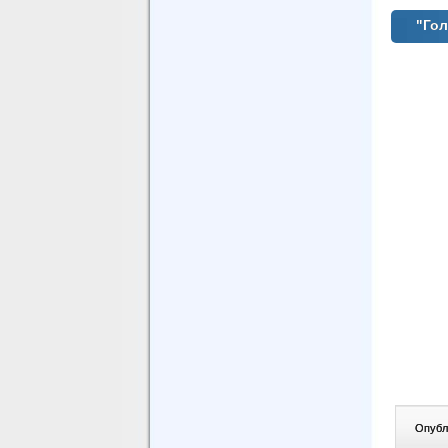
"Гол
Опублі