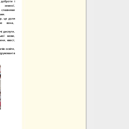
 доброти і
ті земної,
славними
ами.
р, це доля
ме вона,
чі диспути,
ької мови,
ини, квест,
чів освіти,
друковані в