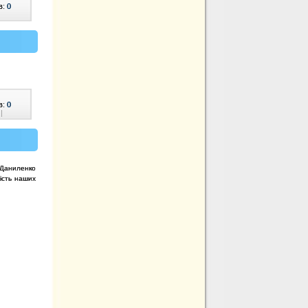
в:
0
в:
0
|
 Даниленко
ість наших