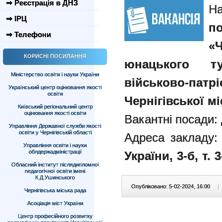
⇒ Реєстрація в ДНЗ
Н
⇒ ІРЦ
п
⇒ Телефони
«Ч
КОРИСНІ ПОСИЛАННЯ
юнацького ту
Міністерство освіти і науки України
військово-па
Український центр оцінювання якості
освіти
Чернігівської м
Київський регіональний центр
оцінювання якості освіти
Вакантні посади:
Управління Державної служби якості
освіти у Чернігівській області
Адреса закладу:
Управління освіти і науки
облдержадміністрації
України, 3-б
, т. 
Обласний інститут післядипломної
педагогічної освіти імені
К.Д.Ушинського
Опубліковано: 5-02-2024, 16:00
|
Чернігівська міська рада
Асоціація міст України
Центр професійного розвитку