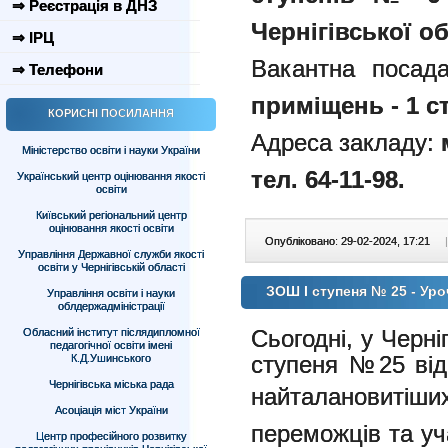
⇒ Реєстрація в ДНЗ
Чернігівської об
⇒ ІРЦ
Вакантна посад
⇒ Телефони
приміщень - 1 с
КОРИСНІ ПОСИЛАННЯ
Адреса закладу:
Міністерство освіти і науки України
тел. 64-11-98.
Український центр оцінювання якості
освіти
Київський регіональний центр
оцінювання якості освіти
Опубліковано: 29-02-2024, 17:21
|
Управління Державної служби якості
освіти у Чернігівській області
ЗОШ І ступеня № 25 - Уро
Управління освіти і науки
облдержадміністрації
Сьогодні, у Черніг
Обласний інститут післядипломної
педагогічної освіти імені
ступеня №25 від
К.Д.Ушинського
Чернігівська міська рада
найталановит
Асоціація міст України
переможців та уч
Центр професійного розвитку