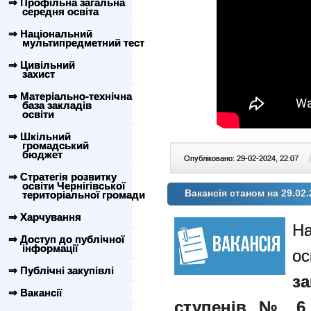
⇒ Профільна загальна
середня освіта
⇒ Національний
мультипредметний тест
⇒ Цивільний
захист
⇒ Матеріально-технічна
база закладів
освіти
⇒ Шкільний
громадський
бюджет
Опубліковано: 29-02-2024, 22:07
|
⇒ Стратегія розвитку
освіти Чернігівської
Вакансія станом на 29.02.
територіальної громади
⇒ Харчування
⇒ Доступ до публічної
інформації
ос
⇒ Публічні закупівлі
з
⇒ Вакансії
ступенів № 6 Ч