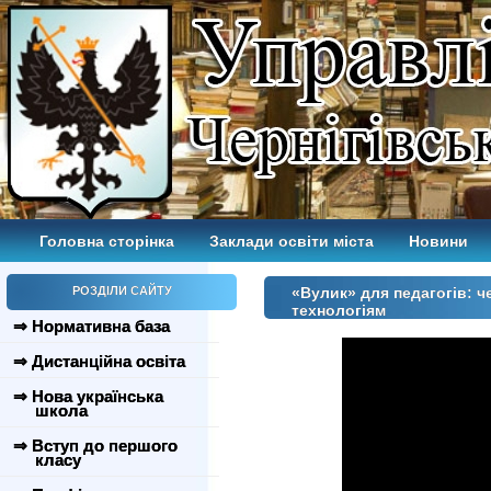
Головна сторінка
Заклади освіти міста
Новини
РОЗДІЛИ САЙТУ
«Вулик» для педагогів: ч
технологіям
⇒ Нормативна база
⇒ Дистанційна освіта
⇒ Нова українська
школа
⇒ Вступ до першого
класу