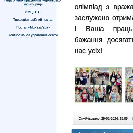
педагогічних працівників Чернігівської
міської ради
олімпіад з враж
НМЦ ПТО
заслужено отрим
Профорієнтаційний портал
! Ваша працьов
Портал «Моя кар’єра»
Youtube-канал управління освіти
бажання досяга
нас усіх!
Опубліковано: 29-02-2024, 15:08
|