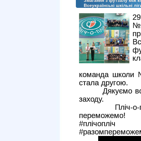
Змагання з футзалу між к
Всеукраїнські шкільні ліг
29
№
п
В
ф
кл
команда школи
стал
а
друг
ою.
Дякуємо вс
заходу.
Пліч-о
переможемо!
#плічопліч
#разомпереможе