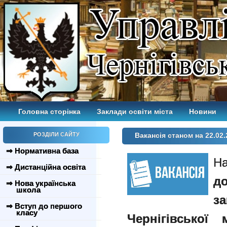
Головна сторінка
Заклади освіти міста
Новини
РОЗДІЛИ САЙТУ
Вакансія станом на 22.02.
⇒ Нормативна база
На
⇒ Дистанційна освіта
д
⇒ Нова українська
школа
з
⇒ Вступ до першого
класу
Чернігівської 