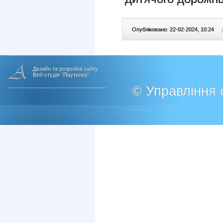
Опубліковано: 22-02-2024, 10:24
|
Дизайн та розробка сайту
Веб-студія "Паутинка"
© Управління о