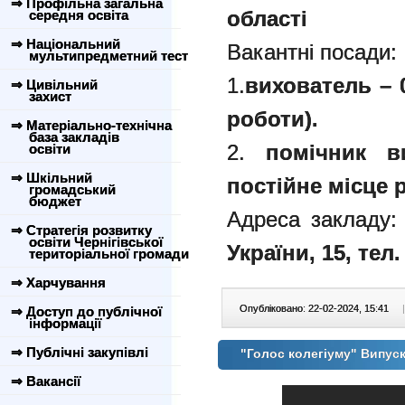
⇒ Профільна загальна
області
середня освіта
⇒ Національний
Вакантні посади:
мультипредметний тест
1.
вихователь – 0
⇒ Цивільний
захист
роботи).
⇒ Матеріально-технічна
база закладів
2.
помічник в
освіти
⇒ Шкільний
постійне місце 
громадський
бюджет
Адреса закладу:
⇒ Стратегія розвитку
освіти Чернігівської
України, 15, тел.
територіальної громади
⇒ Харчування
Опубліковано: 22-02-2024, 15:41
|
⇒ Доступ до публічної
інформації
⇒ Публічні закупівлі
"Голос колегіуму" Випус
⇒ Вакансії