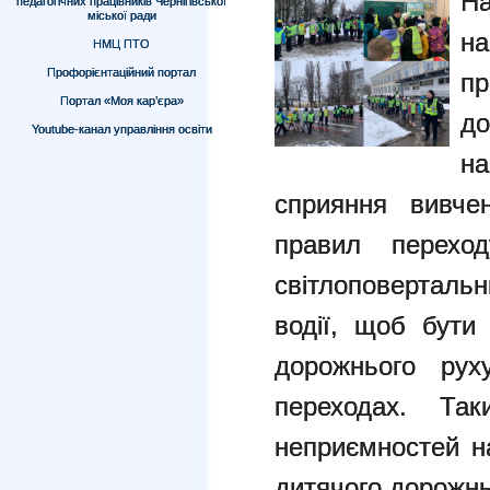
На
педагогічних працівників Чернігівської
міської ради
н
НМЦ ПТО
Профорієнтаційний портал
пр
Портал «Моя кар’єра»
до
Youtube-канал управління освіти
на
сприяння вивче
правил перехо
світлоповертальн
водії, щоб бути
дорожнього рух
переходах. Та
неприємностей на
дитячого дорожнь