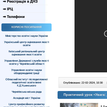
⇒ Реєстрація в ДНЗ
⇒ ІРЦ
⇒ Телефони
КОРИСНІ ПОСИЛАННЯ
Міністерство освіти і науки України
Український центр оцінювання якості
освіти
Київський регіональний центр
оцінювання якості освіти
Управління Державної служби якості
освіти у Чернігівській області
Управління освіти і науки
облдержадміністрації
Обласний інститут післядипломної
педагогічної освіти імені
Опубліковано: 22-02-2024, 10:30
|
К.Д.Ушинського
Чернігівська міська рада
Практичний урок «Увага: 
Асоціація міст України
Центр професійного розвитку