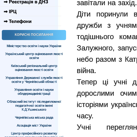
завітали на захід.
⇒ Реєстрація в ДНЗ
⇒ ІРЦ
Діти поринули 
⇒ Телефони
дружби з учням
тодішнього кома
КОРИСНІ ПОСИЛАННЯ
Залужного, запус
Міністерство освіти і науки України
Український центр оцінювання якості
небо разом з Кат
освіти
Київський регіональний центр
війна.
оцінювання якості освіти
Управління Державної служби якості
Тепер ці учні д
освіти у Чернігівській області
Управління освіти і науки
дорослими очим
облдержадміністрації
Обласний інститут післядипломної
історіями українс
педагогічної освіти імені
К.Д.Ушинського
часу.
Чернігівська міська рада
Учні перегля
Асоціація міст України
Центр професійного розвитку