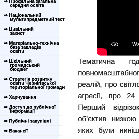
⇒ Профільна загальна
середня освіта
⇒ Національний
мультипредметний тест
⇒ Цивільний
захист
⇒ Матеріально-технічна
база закладів
освіти
Тематична го
⇒ Шкільний
громадський
бюджет
повномасштабног
⇒ Стратегія розвитку
реалій, про світл
освіти Чернігівської
територіальної громади
агресії, про 24
⇒ Харчування
Перший відріз
⇒ Доступ до публічної
інформації
об’єктив низкою
⇒ Публічні закупівлі
яких були ниніш
⇒ Вакансії