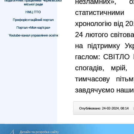
незламних», 
педагогічних працівників Чернігівської
міської ради
статистичними
НМЦ ПТО
Профорієнтаційний портал
хронологію від 20
Портал «Моя кар’єра»
24 лютого світов
Youtube-канал управління освіти
на підтримку Укр
гаслом: СВІТЛО
спогадів, мрій
тимчасову піть
завдячуємо наши
Опубліковано: 24-02-2024, 08:14
|
Дизайн та розробка сайту