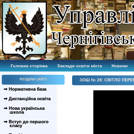
Головна сторінка
Заклади освіти міста
Новини
РОЗДІЛИ САЙТУ
ЗОШ № 28: СВІТЛО ПЕР
⇒ Нормативна база
⇒ Дистанційна освіта
⇒ Нова українська
школа
⇒ Вступ до першого
класу