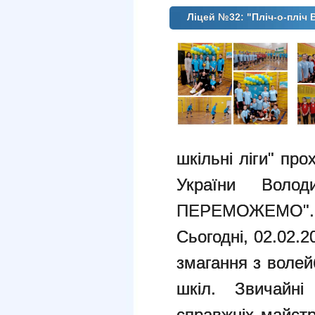
Ліцей №32: "Пліч-о-пліч В
шкільні ліги" про
України Волод
ПЕРЕМОЖЕМО".
Сьогодні, 02.02.
змагання з волей
шкіл. Звичайні
справжніх майстр