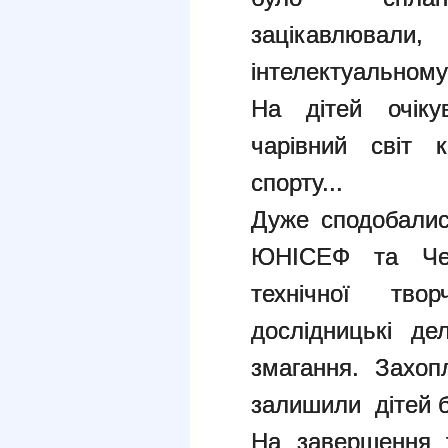
зацікавлювали
інтелектуальному
На дітей очіку
чарівний світ 
спорту...
Дуже сподобалис
ЮНІСЕФ та Черн
технічної твор
дослідницькі де
змагання. Захопл
залишили дітей б
На завершення т