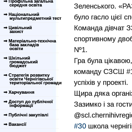
⇒ Профільна загальна
Зеленського. «
середня освіта
⇒ Національний
було гасло цієї сп
мультипредметний тест
Команда дівчат 
⇒ Цивільний
захист
спортивному дво
⇒ Матеріально-технічна
база закладів
Nº1.
освіти
⇒ Шкільний
Гра була цікавою
громадський
бюджет
команду СЗСШ #1
⇒ Стратегія розвитку
освіти Чернігівської
успіхів у проекті.
територіальної громади
Щира дяка органі
⇒ Харчування
⇒ Доступ до публічної
Зазимко і за гост
інформації
@scl.chernihivreg
⇒ Публічні закупівлі
⇒ Вакансії
#З0
школа черніг