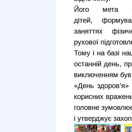
Його мета –
дітей, форму
заняттях фізич
рухової підготовл
Тому і на базі н
останній день, п
виключенням був і
«День здоров’я»
корисних вражень
головне зумовлює
і утверджує захо