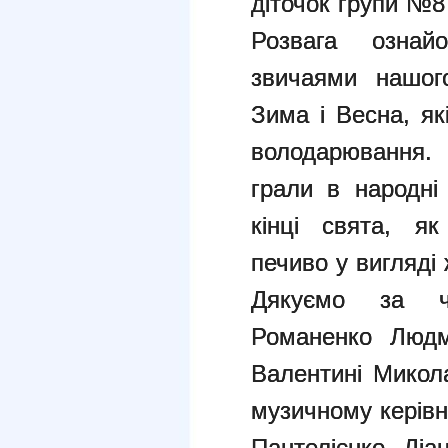
діточок групи №
Розвага озна
звичаями нашо
Зима і Весна, я
володарювання.
грали
в народні
кінці свята, 
печиво у вигляді 
Дякуємо за ч
Романенко
Людм
Валентині Микол
музичному керівн
Пантелієнко Діа