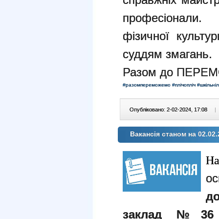
професіонали.
фізичної культур
суддям змагань.
Разом до ПЕРЕМ
#разомпереможемо
#плічопліч
#шкільніл
Опубліковано: 2-02-2024, 17:08
|
Вакансія станом на 02.02.
Н
ос
д
заклад №36 «