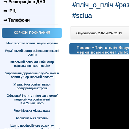
⇒ Реєстрація в ДНЗ
#пліч_о_пліч
#ра
⇒ ІРЦ
#sclua
⇒ Телефони
КОРИСНІ ПОСИЛАННЯ
Опубліковано: 2-02-2024, 21:49
|
Міністерство освіти і науки України
Проект «Пліч-о-пліч Всеук
Український центр оцінювання якості
Чернігівській колегіум №
освіти
Київський регіональний центр
оцінювання якості освіти
Управління Державної служби якості
освіти у Чернігівській області
Управління освіти і науки
облдержадміністрації
Обласний інститут післядипломної
педагогічної освіти імені
К.Д.Ушинського
Чернігівська міська рада
Асоціація міст України
Центр професійного розвитку