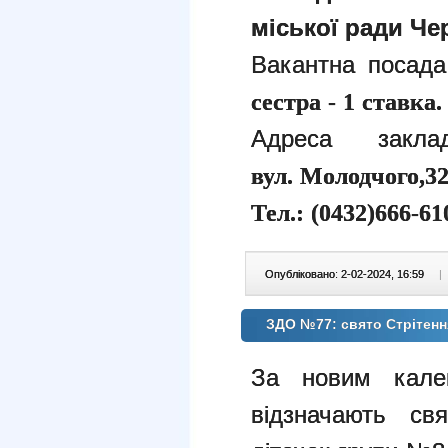
міської ради Чер
Вакантн
а
посад
а
сестра - 1 ставка.
Адреса закл
вул. Молодчого,3
Тел.: (0432)666-61
Опубліковано: 2-02-2024, 16:59
|
ЗДО №77: свято Стрітенн
За новим кале
відзначають
св