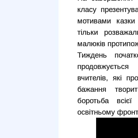
класу презентув
мотивами казки
тільки розважа
малюків протипож
Тиждень початк
продовжується
вчителів, які пр
бажання творит
боротьба всієї
освітньому фронт