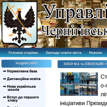
Головна сторінка
Заклади освіти міста
Новини
РОЗДІЛИ САЙТУ
ЗЗСО №1 та ЗЗСО №30: «Пл
⇒ Нормативна база
Ст
⇒ Дистанційна освіта
о-
⇒ Нова українська
школа
лі
⇒ Вступ до першого
класу
ініціативи Прези