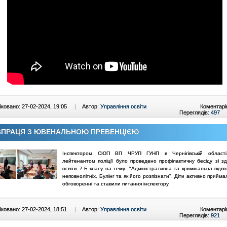
ковано: 27-02-2024, 19:05
|
Автор:
Управління освіти
Коментарі
Переглядів:
497
ВПРАЦЯ З ЮВЕНАЛЬНОЮ ПРЕВЕНЦІЄЮ
Інспектором СЮП ВП ЧРУП ГУНП в Чернігівській област
лейтенантом поліції було проведено профілактичну бесіду зі з
освіти 7-Б класу на тему: "Адміністративна та кримінальна відпо
неповнолітніх. Булінг та як його розпізнати". Діти активно прийма
обговоренні та ставили питання інспектору.
ковано: 27-02-2024, 18:51
|
Автор:
Управління освіти
Коментарі
Переглядів:
921