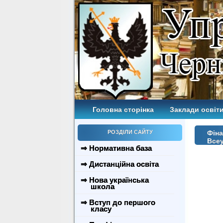
Головна сторінка
Заклади освіти
РОЗДІЛИ САЙТУ
Фіна
Всеу
⇒ Нормативна база
⇒ Дистанційна освіта
⇒ Нова українська
школа
⇒ Вступ до першого
класу