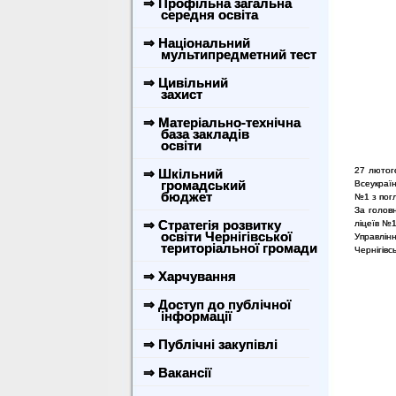
⇒ Профільна загальна
середня освіта
⇒ Національний
мультипредметний тест
⇒ Цивільний
захист
⇒ Матеріально-технічна
база закладів
освіти
27 лютого
⇒ Шкільний
громадський
Всеукраїн
бюджет
№1 з погл
За головн
⇒ Стратегія розвитку
ліцеїв №
освіти Чернігівської
Управлінн
територіальної громади
Чернігівс
⇒ Харчування
⇒ Доступ до публічної
інформації
⇒ Публічні закупівлі
⇒ Вакансії