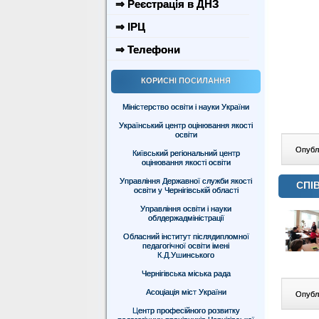
⇒ Реєстрація в ДНЗ
⇒ ІРЦ
⇒ Телефони
КОРИСНІ ПОСИЛАННЯ
Міністерство освіти і науки України
Український центр оцінювання якості
освіти
Опублі
Київський регіональний центр
оцінювання якості освіти
Управління Державної служби якості
СПІ
освіти у Чернігівській області
Управління освіти і науки
облдержадміністрації
Обласний інститут післядипломної
педагогічної освіти імені
К.Д.Ушинського
Чернігівська міська рада
Асоціація міст України
Опублі
Центр професійного розвитку