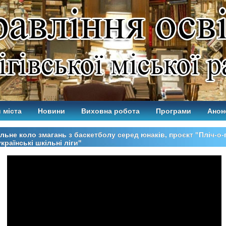
 міста
Новини
Виховна робота
Програми
Анон
льне коло змагань з баскетболу серед юнаків, проєкт "Пліч-о-
країнські шкільні ліги"