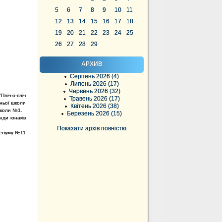
5
6
7
8
9
10
11
12
13
14
15
16
17
18
19
20
21
22
23
24
25
26
27
28
29
АРХИВ
Серпень 2026 (4)
Липень 2026 (17)
Червень 2026 (32)
Пліч-о-пліч
Травень 2026 (17)
дньої школи
Квітень 2026 (38)
школи №1.
Березень 2026 (15)
анди юнаків
Показати архів повністю
легіуму №11