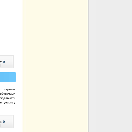
в:
0
|
і старшим
добувачами
відальність
ли участь у
в:
0
|