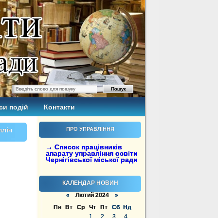
си подій
Контакти
пліч
ПРО УПРАВЛІННЯ
→ Список працівників
апарату управління освіти
Чернігівської міської ради
КАЛЕНДАР НОВИН
«
Лютий 2024
»
Пн
Вт
Ср
Чт
Пт
Сб
Нд
1
2
3
4