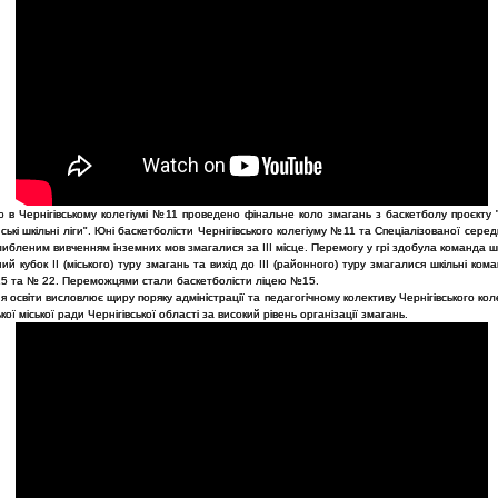
 в Чернігівському колегіумі №11 проведено фінальне коло змагань з баскетболу проєкту "
ські шкільні ліги". Юні баскетболісти Чернігівського колегіуму №11 та Спеціалізованої сере
ибленим вивченням інземних мов змагалися за ІІІ місце. Перемогу у грі здобула команда 
ий кубок ІІ (міського) туру змагань та вихід до ІІІ (районного) туру змагалися шкільні ком
15 та № 22. Переможцями стали баскетболісти ліцею №15.
я освіти висловлює щиру поряку адміністрації та педагогічному колективу Чернігівського ко
ької міської ради Чернігівської області за високий рівень організації змагань.