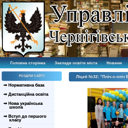
Головна сторінка
Заклади освіти міста
Новини
РОЗДІЛИ САЙТУ
Ліцей №32: "Пліч-о-пліч В
⇒ Нормативна база
⇒ Дистанційна освіта
⇒ Нова українська
школа
⇒ Вступ до першого
класу