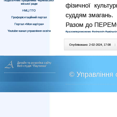
педагогічних працівників Чернігівської
фізичної культур
міської ради
НМЦ ПТО
суддям змагань.
Профорієнтаційний портал
Разом до ПЕРЕМ
Портал «Моя кар’єра»
Youtube-канал управління освіти
#разомпереможемо
#плічопліч
#шкільніл
Опубліковано: 2-02-2024, 17:08
|
Дизайн та розробка сайту
Веб-студія "Паутинка"
© Управління о