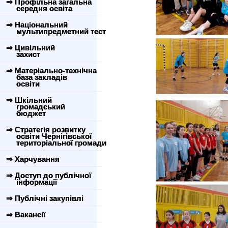
⇒ Профільна загальна
середня освіта
⇒ Національний
мультипредметний тест
⇒ Цивільний
захист
⇒ Матеріально-технічна
база закладів
освіти
⇒ Шкільний
громадський
бюджет
⇒ Стратегія розвитку
освіти Чернігівської
територіальної громади
⇒ Харчування
⇒ Доступ до публічної
інформації
⇒ Публічні закупівлі
⇒ Вакансії