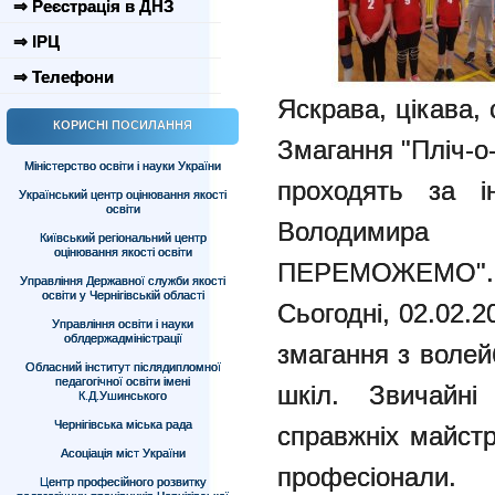
⇒ Реєстрація в ДНЗ
⇒ ІРЦ
⇒ Телефони
Яскрава, цікава, 
КОРИСНІ ПОСИЛАННЯ
Змагання "Пліч-о-
Міністерство освіти і науки України
проходять за ін
Український центр оцінювання якості
освіти
Володимира
Київський регіональний центр
оцінювання якості освіти
ПЕРЕМОЖЕМО".
Управління Державної служби якості
освіти у Чернігівській області
Сьогодні, 02.02.
Управління освіти і науки
облдержадміністрації
змагання з волей
Обласний інститут післядипломної
педагогічної освіти імені
шкіл. Звичайні
К.Д.Ушинського
Чернігівська міська рада
справжніх майстр
Асоціація міст України
професіонали.
Центр професійного розвитку