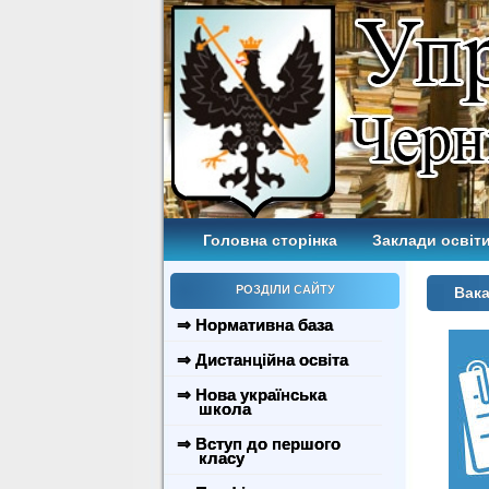
Головна сторінка
Заклади освіти
РОЗДІЛИ САЙТУ
Вака
⇒ Нормативна база
⇒ Дистанційна освіта
⇒ Нова українська
школа
⇒ Вступ до першого
класу