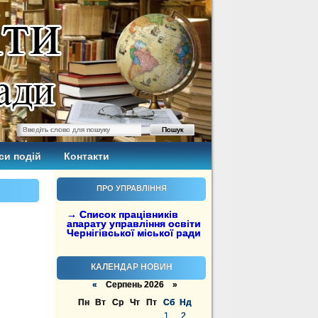
си подій
Контакти
ПРО УПРАВЛІННЯ
→ Список працівників
апарату управління освіти
Чернігівської міської ради
КАЛЕНДАР НОВИН
«
Серпень 2026 »
Пн
Вт
Ср
Чт
Пт
Сб
Нд
1
2