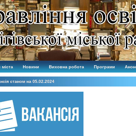
 міста
Новини
Виховна робота
Програми
Анон
нсія станом на 05.02.2024