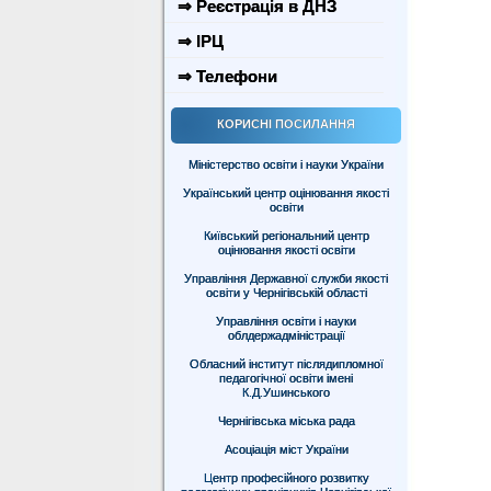
⇒ Реєстрація в ДНЗ
⇒ ІРЦ
⇒ Телефони
КОРИСНІ ПОСИЛАННЯ
Міністерство освіти і науки України
Український центр оцінювання якості
освіти
Київський регіональний центр
оцінювання якості освіти
Управління Державної служби якості
освіти у Чернігівській області
Управління освіти і науки
облдержадміністрації
Обласний інститут післядипломної
педагогічної освіти імені
К.Д.Ушинського
Чернігівська міська рада
Асоціація міст України
Центр професійного розвитку