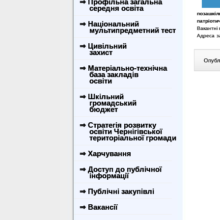
⇒ Профільна загальна
середня освіта
позашкіл
патріоти
⇒ Національний
Вакантні
мультипредметний тест
Адреса з
⇒ Цивільний
захист
Опублі
⇒ Матеріально-технічна
база закладів
освіти
⇒ Шкільний
громадський
бюджет
⇒ Стратегія розвитку
освіти Чернігівської
територіальної громади
⇒ Харчування
⇒ Доступ до публічної
інформації
⇒ Публічні закупівлі
⇒ Вакансії