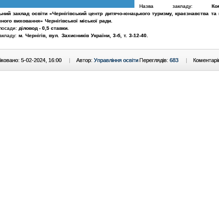
Назва закладу:
Ко
ьний заклад освіти «Чернігівський центр дитячо-юнацького туризму, краєзнавства та 
чного виховання» Чернігівської міської ради
.
 посади:
діловод
-
0,5 ставки.
акладу:
м. Чернігів,
вул. Захисників України, 3-б
, т. 3-12-40
.
ковано: 5-02-2024, 16:00
|
Автор:
Управління освіти
Переглядів:
683
|
Коментарі