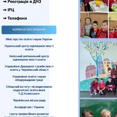
⇒ Реєстрація в ДНЗ
⇒ ІРЦ
⇒ Телефони
КОРИСНІ ПОСИЛАННЯ
Міністерство освіти і науки України
Український центр оцінювання якості
освіти
Київський регіональний центр
оцінювання якості освіти
Управління Державної служби якості
освіти у Чернігівській області
Управління освіти і науки
облдержадміністрації
Обласний інститут післядипломної
педагогічної освіти імені
К.Д.Ушинського
Чернігівська міська рада
Асоціація міст України
Центр професійного розвитку