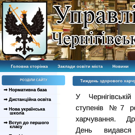
Головна сторінка
Заклади освіти міста
Новини
РОЗДІЛИ САЙТУ
Тиждень здорового харч
⇒ Нормативна база
У Чернігівській
⇒ Дистанційна освіта
ступенів №7 ро
⇒ Нова українська
школа
харчування. Дре
⇒ Вступ до першого
класу
День видався