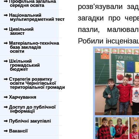
⇒ Профільна загальна
розв'язували зад
середня освіта
⇒ Національний
загадки про чер
мультипредметний тест
пазли, малювали
⇒ Цивільний
захист
Робили інсценізац
⇒ Матеріально-технічна
база закладів
освіти
⇒ Шкільний
громадський
бюджет
⇒ Стратегія розвитку
освіти Чернігівської
територіальної громади
⇒ Харчування
⇒ Доступ до публічної
інформації
⇒ Публічні закупівлі
⇒ Вакансії