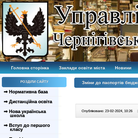
Головна сторінка
Заклади освіти міста
Новини
РОЗДІЛИ САЙТУ
Зміни до паспортів бюдже
⇒ Нормативна база
⇒ Дистанційна освіта
⇒ Нова українська
Опубліковано: 23-02-2024, 10:26
|
школа
⇒ Вступ до першого
класу