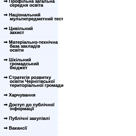
⇒ Профільна загальна
середня освіта
⇒ Національний
мультипредметний тест
⇒ Цивільний
захист
⇒ Матеріально-технічна
база закладів
освіти
⇒ Шкільний
громадський
бюджет
⇒ Стратегія розвитку
освіти Чернігівської
територіальної громади
⇒ Харчування
⇒ Доступ до публічної
інформації
⇒ Публічні закупівлі
⇒ Вакансії