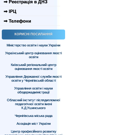
⇒ Реєстрація в ДНЗ
⇒ ІРЦ
⇒ Телефони
КОРИСНІ ПОСИЛАННЯ
Міністерство освіти і науки України
Український центр оцінювання якості
освіти
Київський регіональний центр
оцінювання якості освіти
Управління Державної служби якості
освіти у Чернігівській області
Управління освіти і науки
облдержадміністрації
Обласний інститут післядипломної
педагогічної освіти імені
К.Д.Ушинського
Чернігівська міська рада
Асоціація міст України
Центр професійного розвитку