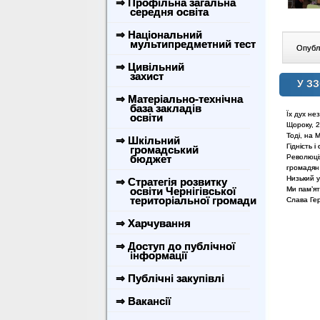
⇒ Профільна загальна
середня освіта
⇒ Національний
мультипредметний тест
Опублі
⇒ Цивільний
захист
У ЗЗ
⇒ Матеріально-технічна
база закладів
Їх дух не
освіти
Щороку, 2
Тоді, на 
⇒ Шкільний
Гідність 
громадський
бюджет
Революці
громадян 
Низький у
⇒ Стратегія розвитку
освіти Чернігівської
Ми пам’я
територіальної громади
Слава Ге
⇒ Харчування
⇒ Доступ до публічної
інформації
⇒ Публічні закупівлі
⇒ Вакансії