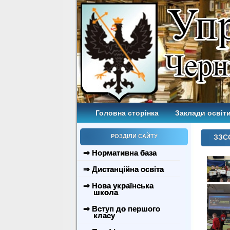
Головна сторінка
Заклади освіти
РОЗДІЛИ САЙТУ
ЗЗСО
⇒ Нормативна база
⇒ Дистанційна освіта
⇒ Нова українська
школа
⇒ Вступ до першого
класу