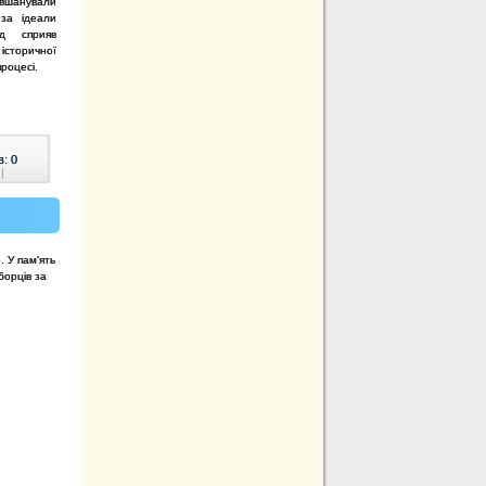
 вшанували
 за ідеали
ід сприяв
сторичної
процесі.
в:
0
|
. У пам'ять
борців за