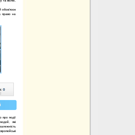
лу та волю,
й обов’язок
а право на
в:
0
|
і
 про події
людей, які
алежність
вропейські