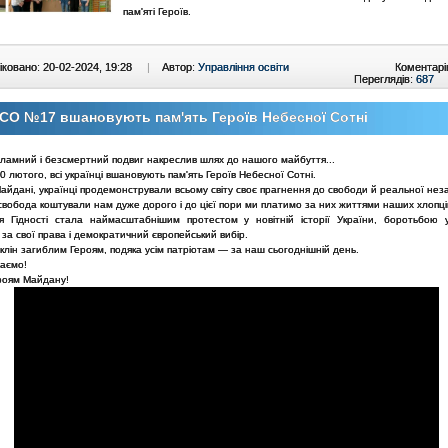
пам'яті Героїв.
ковано: 20-02-2024, 19:28
|
Автор:
Управління освіти
Коментарі
Переглядів:
687
СО №17 вшановують пам'ять Героїв Небесної Сотні
зламний і безсмертний подвиг накреслив шлях до нашого майбуття...
0 лютого, всі українці вшановують пам'ять Героїв Небесної Сотні.
Майдані, українці продемонстрували всьому світу своє прагнення до свободи й реальної нез
і свобода коштували нам дуже дорого і до цієї пори ми платимо за них життями наших хлопці
я Гідності стала наймасштабнішим протестом у новітній історії України, боротьбою у
за свої права і демократичний європейський вибір.
клін загиблим Героям, подяка усім патріотам — за наш сьогоднішній день.
таємо!
роям Майдану!