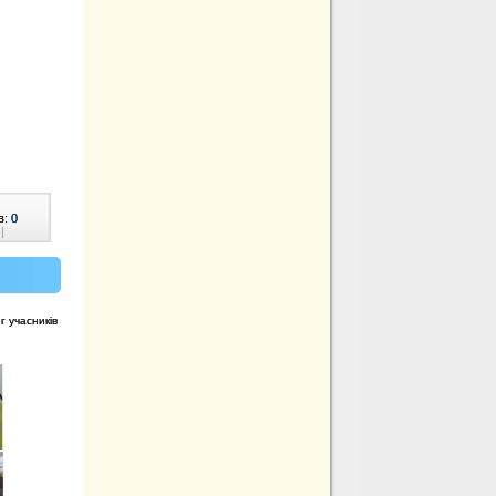
в:
0
|
г учасників