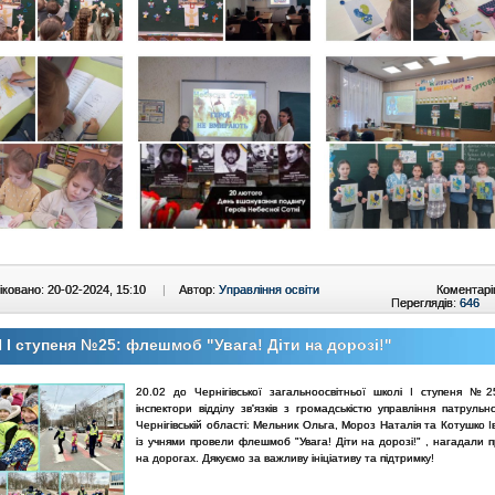
ковано: 20-02-2024, 15:10
|
Автор:
Управління освіти
Коментарі
Переглядів:
646
І ступеня №25: флешмоб "Увага! Діти на дорозі!"
20.02 до Чернігівської загальноосвітньої школі І ступеня №2
інспектори відділу зв'язків з громадськістю управління патрульно
Чернігівській області: Мельник Ольга, Мороз Наталія та Котушко 
із учнями провели флешмоб "Увага! Діти на дорозі!" , нагадали 
на дорогах. Дякуємо за важливу ініціативу та підтримку!