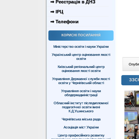
⇒ Реєстрація в ДНЗ
⇒ ІРЦ
⇒ Телефони
КОРИСНІ ПОСИЛАННЯ
Міністерство освіти і науки України
Український центр оцінювання якості
освіти
Опублі
Київський регіональний центр
оцінювання якості освіти
Управління Державної служби якості
ЗЗСО
освіти у Чернігівській області
Управління освіти і науки
облдержадміністрації
Обласний інститут післядипломної
педагогічної освіти імені
К.Д.Ушинського
Чернігівська міська рада
Асоціація міст України
Центр професійного розвитку