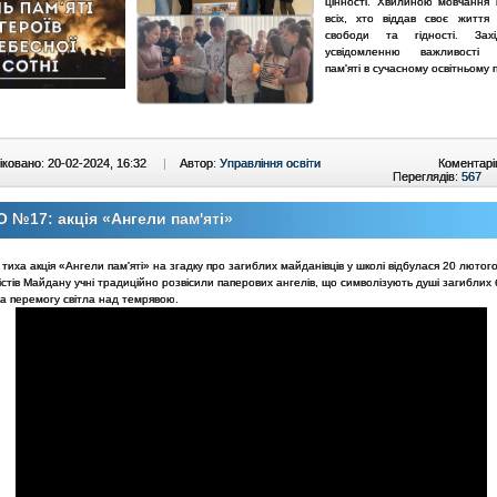
цінності. Хвилиною мовчання
всіх, хто віддав своє життя
свободи та гідності. Зах
усвідомленню важливості і
пам'яті в сучасному освітньому 
ковано: 20-02-2024, 16:32
|
Автор:
Управління освіти
Коментарі
Переглядів:
567
 №17: акція «Ангели пам'яті»
 тиха акція «Ангели пам'яті» на згадку про загиблих майданівців у школі відбулася 20 лютого
істів Майдану учні традиційно розвісили паперових ангелів, що символізують душі загиблих 
а перемогу світла над темрявою.