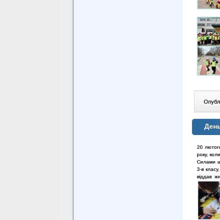
Опублі
День
20 лютого
року, кол
Силами ш
3-в класу
віддав ж