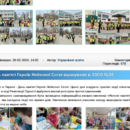
ковано: 20-02-2024, 14:02
|
Автор:
Управління освіти
Коментарі
Переглядів:
678
 пам'яті Героїв Небесної Сотні вшанували в ЗЗСО №34
 в Україні - День пам'яті Героїв Небесної Сотні. Цього дня згадують трагічні події січня-
и в ході Революції Гідності відбулися масові розстріли протестувальників.
кільного самоврядування була проведена інформаційна експрес-хвилинка «Янголи пам’яті
, яка нагадала події тих важких днів. Хвилиною мовчання учасники заходу вшанували пам'я
иття за мирне небо.