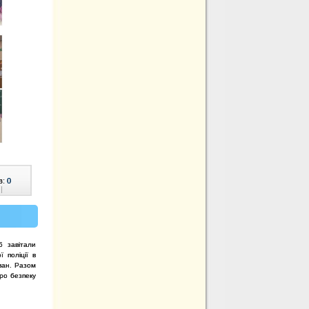
в:
0
|
5 завітали
ї поліції в
Іван. Разом
про безпеку