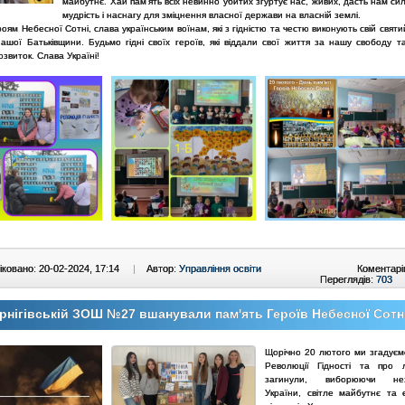
майбутнє. Хай пам'ять всіх невинно убитих згуртує нас, живих, дасть нам си
мудрість і наснагу для зміцнення власної держави на власній землі.
оям Небесної Сотні, слава українським воїнам, які з гідністю та честю виконують свій святи
нашої Батьківщини. Будьмо гідні своїх героїв, які віддали свої життя за нашу свободу т
озвиток. Слава Україні!
ковано: 20-02-2024, 17:14
|
Автор:
Управління освіти
Коментарі
Переглядів:
703
рнігівській ЗОШ №27 вшанували пам'ять Героїв Небесної Сотн
Щорічно 20 лютого ми згадуємо
Революції Гідності та про 
загинули, виборюючи нез
України, світле майбутнє та є