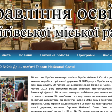
 міста
Новини
Виховна робота
Програми
Анон
 №24: День пам'яті Героїв Небесної Сотні
20 лютого Україна вшановує пам'ять Героїв Небесної Сотні – укр
змінили перебіг історії нашої держави. З 2015 року в Україні на
рівні вшановують 20 лютого День пам’яті Героїв Небесної Сотні.
лютого 2014 року відбулися масові розстріли протестувальник
Революції гідності. 20 лютого загинуло найбільше учасників прот
Їх разом з іншими 54 загиблими та смертельно пораненими ма
та п’ятьма активістами, які загинули навесні 2014 року з початком
агресії на Сході України за демократичні цінності та територіальну
нашої держави, назвали Героями Небесної Сотні. Учні Черн
загальноосвітньої школи І - ІІІ ст. № 24 також долучилися до 