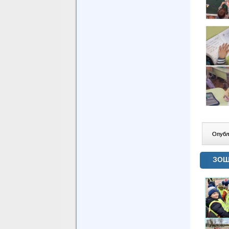
Опублі
ЗОШ 