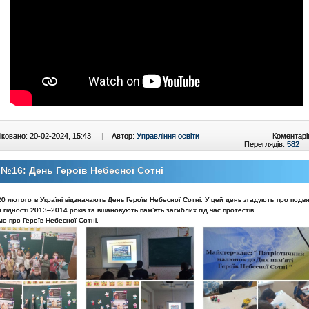
ковано: 20-02-2024, 15:43
|
Автор:
Управління освіти
Коментарі
Переглядів:
582
№16: День Героїв Небесної Сотні
0 лютого в Україні відзначають День Героїв Небесної Сотні. У цей день згадують про подви
 гідності 2013–2014 років та вшановують пам’ять загиблих під час протестів.
о про Героїв Небесної Сотні.