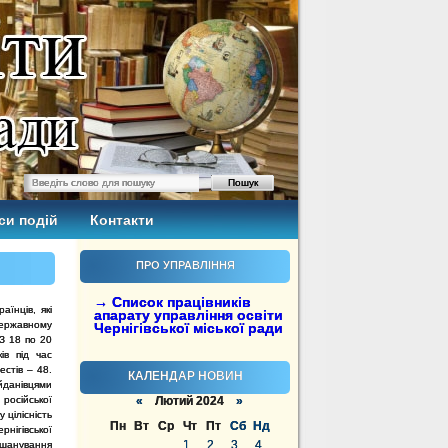
си подій
Контакти
ПРО УПРАВЛІННЯ
→ Список працівників
аїнців, які
апарату управління освіти
 державному
Чернігівської міської ради
 З 18 по 20
ів під час
естів – 48.
КАЛЕНДАР НОВИН
йданівцями
 російської
«
Лютий 2024
»
 цілісність
Пн
Вт
Ср
Чт
Пт
Сб
Нд
ігівської
1
2
3
4
вшанування