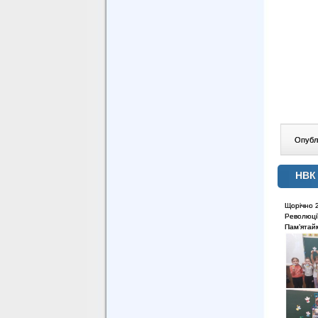
Опублі
НВК 
Щорічно 2
Революції
Пам’ятайм