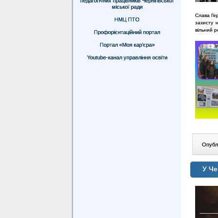
педагогічних працівників Чернігівської
міської ради
Слава Гер
НМЦ ПТО
захисту 
вільний р
Профорієнтаційний портал
Портал «Моя кар’єра»
Youtube-канал управління освіти
Опублі
У Че