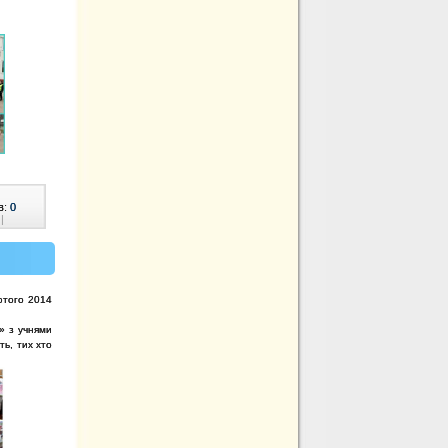
в:
0
|
лютого 2014
» з учнями
ть, тих хто