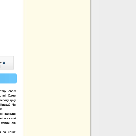
в:
0
|
тву своїх
отні. Саме
високу ціну
 Києва? Чи
і!
ні заходи:
ні книжкові
ть хвилиною
ви за наше