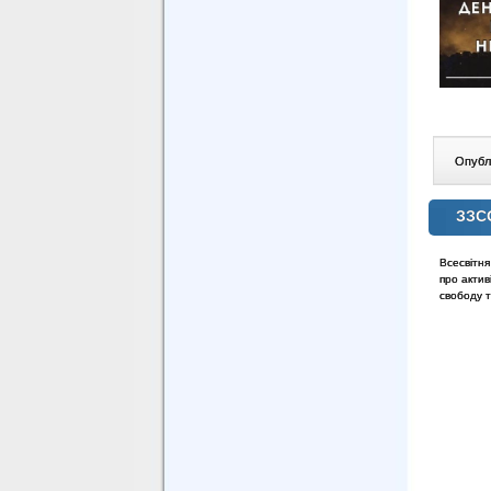
Опублі
ЗЗСО
Всесвітня
про актив
свободу т