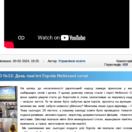
ковано: 20-02-2024, 18:25
|
Автор:
Управління освіти
Коментарі
Переглядів:
608
 №13: День пам’яті Героїв Небесної сотні
На шляху до незалежності український народ завжди приносив у жер
найкращих синів і дочок. У цьому довгому списку стали і герої Небесної С
вони зуміли рішуче стати до боротьби із злом, заплативши за перемогу над
– власне життя. То чи може бути забутою кров героїв, пролита на вулицях
можемо ми, живі, забути невинно убієнних? Можлива лише одна відповідь – Н
Тому сьогодні, 20 лютого, у нашому закладі освіти було проведено тематич
години-реквієми, виховні години, перегляд документальних фільмів, тематич
виставки. Школярі поклали квіти біля меморіальної стели, вшанували пам'я
мовчання, а також виготовили янголів пам'яті.
Ми закликаємо вас сьогодні згадати усіх Героїв, які поклали свої голо