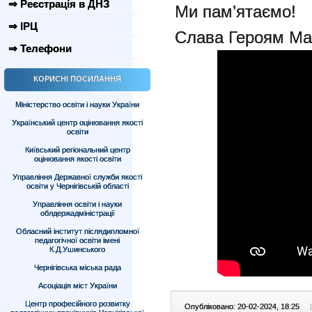
⇒ Реєстрація в ДНЗ
Ми пам’ятаємо!
⇒ ІРЦ
Слава Героям Ма
⇒ Телефони
КОРИСНІ ПОСИЛАННЯ
Міністерство освіти і науки України
Український центр оцінювання якості
освіти
Київський регіональний центр
оцінювання якості освіти
Управління Державної служби якості
освіти у Чернігівській області
Управління освіти і науки
облдержадміністрації
Обласний інститут післядипломної
педагогічної освіти імені
К.Д.Ушинського
Чернігівська міська рада
Асоціація міст України
Центр професійного розвитку
Опубліковано: 20-02-2024, 18:25
|