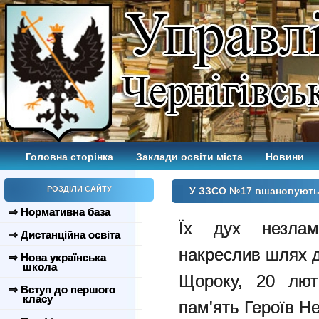
Головна сторінка
Заклади освіти міста
Новини
РОЗДІЛИ САЙТУ
У ЗЗСО №17 вшановують п
⇒ Нормативна база
Їх дух незлам
⇒ Дистанційна освіта
накреслив шлях д
⇒ Нова українська
школа
Щороку, 20 люто
⇒ Вступ до першого
класу
пам'ять Героїв Не