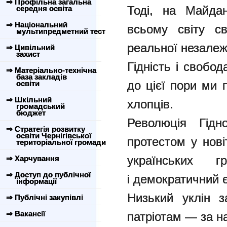
⇒ Профільна загальна
Тоді, на Майдан
середня освіта
⇒ Національний
всьому світу с
мультипредметний тест
реальної незалеж
⇒ Цивільний
захист
Гідність і свобо
⇒ Матеріально-технічна
база закладів
до цієї пори ми
освіти
⇒ Шкільний
хлопців.
громадський
бюджет
Революція Гідн
⇒ Стратегія розвитку
освіти Чернігівської
протестом у нові
територіальної громади
українських 
⇒ Харчування
⇒ Доступ до публічної
і демократичний 
інформації
Низький уклін з
⇒ Публічні закупівлі
⇒ Вакансії
патріотам — за н