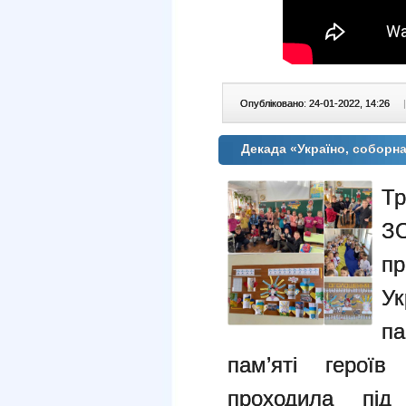
Опубліковано: 24-01-2022, 14:26
|
Декада «Україно, соборн
Тр
З
п
У
па
пам’яті герої
проходила під