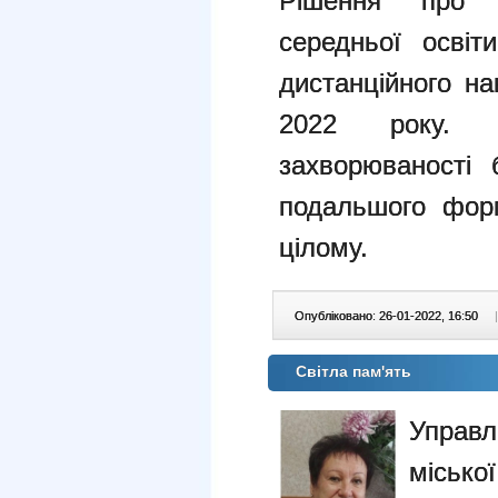
Рішення про р
середньої освіт
дистанційного н
2022 року. П
захворюваності
подальшого форм
цілому.
Опубліковано: 26-01-2022, 16:50
|
Світла пам'ять
Управ
міськ