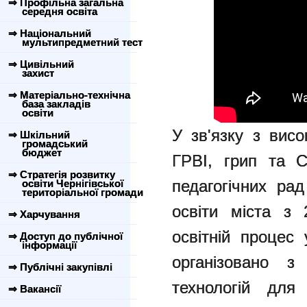
⇒ Профільна загальна
середня освіта
⇒ Національний
мультипредметний тест
⇒ Цивільний
захист
⇒ Матеріально-технічна
база закладів
освіти
У зв'язку з вис
⇒ Шкільний
громадський
бюджет
ГРВІ, грип та C
⇒ Стратегія розвитку
педагогічних рад
освіти Чернігівської
територіальної громади
освіти міста з 
⇒ Харчування
освітній процес
⇒ Доступ до публічної
інформації
організовано з
⇒ Публічні закупівлі
технологій для
⇒ Вакансії