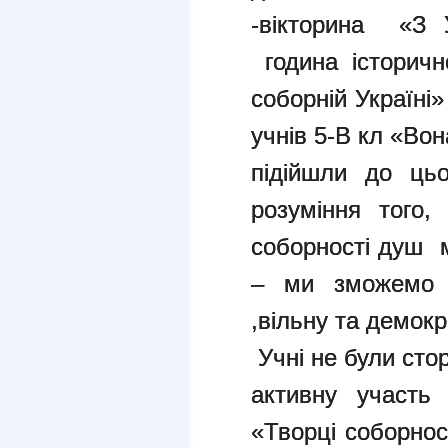
-вікторина «З У
година історичн
соборній Україні»
учнів 5-В кл «Вон
підійшли до цьо
розуміння того
соборності душ 
– ми зможемо 
,вільну та демокр
Учні не були сто
активну участь 
«Творці соборно