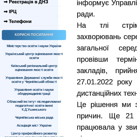
інформує Управлін
⇒ Реєстрація в ДНЗ
⇒ ІРЦ
ради.
⇒ Телефони
На тлі стрім
захворювань сере
КОРИСНІ ПОСИЛАННЯ
загальної сере
Міністерство освіти і науки України
Український центр оцінювання якості
провівши термі
освіти
Київський регіональний центр
закладів, прий
оцінювання якості освіти
Управління Державної служби якості
27.01.2022 року
освіти у Чернігівській області
Управління освіти і науки
дистанційних техн
облдержадміністрації
Обласний інститут післядипломної
Це рішення ми з
педагогічної освіти імені
К.Д.Ушинського
причин. Ще 21
Чернігівська міська рада
працювала у зви
Асоціація міст України
Центр професійного розвитку