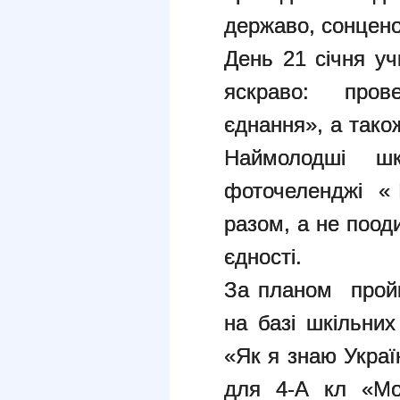
державо, сонцено
День 21 січня уч
яскраво: пров
єднання», а тако
Наймолодші 
фоточеленджі « М
разом, а не поод
єдності.
За планом пройш
на базі шкільних
«Як я знаю Украї
для 4-А кл «Моя