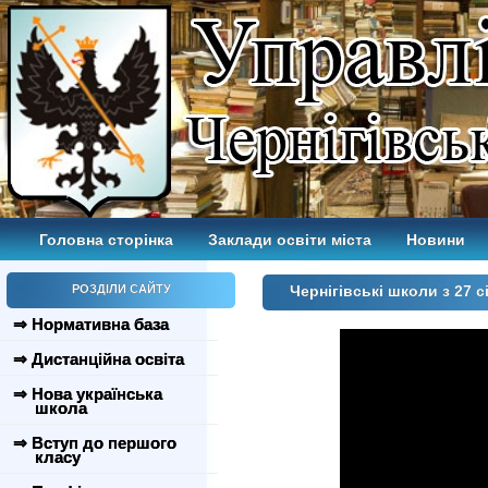
Головна сторінка
Заклади освіти міста
Новини
РОЗДІЛИ САЙТУ
Чернігівські школи з 27 
⇒ Нормативна база
⇒ Дистанційна освіта
⇒ Нова українська
школа
⇒ Вступ до першого
класу