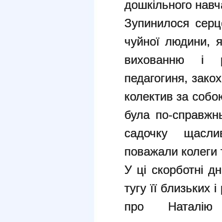
дошкільного навч
Зупинилося серце
чуйної людини, 
вихованню і р
педагогиня, зако
колектив за собо
була по-справжнь
садочку щасли
поважали колеги 
У ці скорботні д
тугу її близьких 
про Наталію 