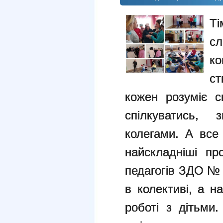
Ті
с
к
ст
кожен розуміє с
спілкуватись,
колегами. А все
найскладніші п
педагогів ЗДО №
в колективі, а н
роботі з дітьми