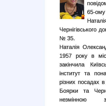
повідо
65-ому
Натал
Чернігівського д
№ 35.
Наталія Олексан
1957 року в міс
закінчила Київс
інститут та по
різних посадах в
Боярки та Черн
незмінною за