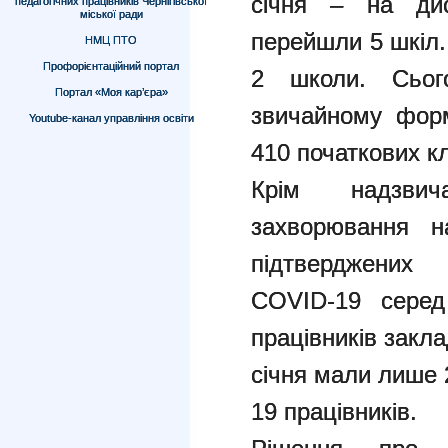
січня – на дис
педагогічних працівників Чернігівської
міської ради
перейшли 5 шкіл.
НМЦ ПТО
Профорієнтаційний портал
2 школи. Сьог
Портал «Моя кар’єра»
звичайному форм
Youtube-канал управління освіти
410 початкових кл
Крім надзвич
захворювання 
підтверджених
COVID-19 серед
працівників закла
січня мали лише 
19 працівників.