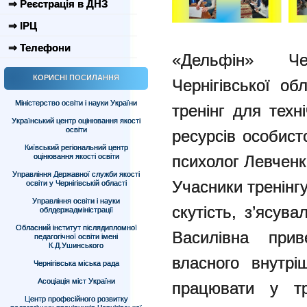
⇒ Реєстрація в ДНЗ
⇒ ІРЦ
⇒ Телефони
«Дельфін» Че
КОРИСНІ ПОСИЛАННЯ
Чернігівської об
Міністерство освіти і науки України
тренінг для техн
Український центр оцінювання якості
освіти
ресурсів особист
Київський регіональний центр
оцінювання якості освіти
психолог Левченк
Управління Державної служби якості
Учасники тренінг
освіти у Чернігівській області
Управління освіти і науки
скутість, з’ясув
облдержадміністрації
Обласний інститут післядипломної
Василівна прив
педагогічної освіти імені
К.Д.Ушинського
власного внутрі
Чернігівська міська рада
Асоціація міст України
працювати у тре
Центр професійного розвитку