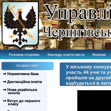
Головна сторінка
Заклади освіти міста
Новини
РОЗДІЛИ САЙТУ
У міському конкурс
участь 44 учні та у
⇒ Нормативна база
пройшли на другий
⇒ Дистанційна освіта
відбудеться в лют
⇒ Нова українська
школа
⇒ Вступ до першого
класу