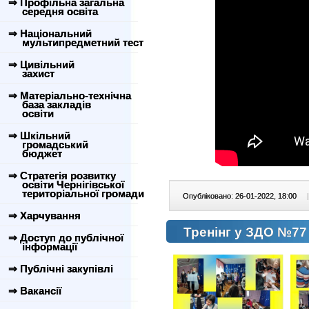
⇒ Профільна загальна
середня освіта
⇒ Національний
мультипредметний тест
⇒ Цивільний
захист
⇒ Матеріально-технічна
база закладів
освіти
⇒ Шкільний
громадський
бюджет
⇒ Стратегія розвитку
освіти Чернігівської
територіальної громади
Опубліковано: 26-01-2022, 18:00
|
⇒ Харчування
Тренінг у ЗДО №77
⇒ Доступ до публічної
інформації
⇒ Публічні закупівлі
⇒ Вакансії