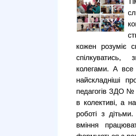
Ті
с
к
ст
кожен розуміє с
спілкуватись,
колегами. А все
найскладніші п
педагогів ЗДО №
в колективі, а н
роботі з дітьми
вміння працюва