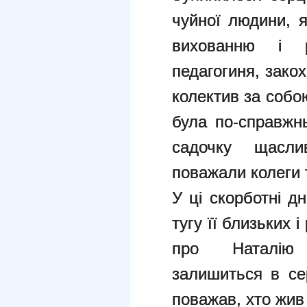
чуйної людини, 
вихованню і р
педагогиня, зако
колектив за собо
була по-справжнь
садочку щасли
поважали колеги 
У ці скорботні д
тугу її близьких 
про Наталію 
залишиться в сер
поважав, хто жив