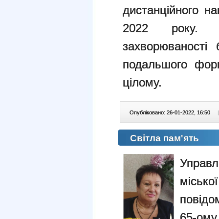
дистанційного н
2022 року. П
захворюваності
подальшого форм
цілому.
Опубліковано: 26-01-2022, 16:50
|
Світла пам'ять
Управ
міськ
повідо
65-ому