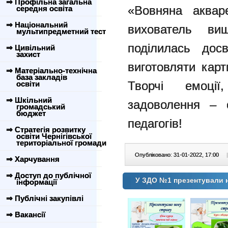
⇒ Профільна загальна
«Вовняна аквар
середня освіта
⇒ Національний
вихователь вищ
мультипредметний тест
поділилась дос
⇒ Цивільний
захист
виготовляти кар
⇒ Матеріально-технічна
база закладів
Творчі емоці
освіти
⇒ Шкільний
задоволення – 
громадський
бюджет
педагогів!
⇒ Стратегія розвитку
освіти Чернігівської
територіальної громади
Опубліковано: 31-01-2022, 17:00
|
⇒ Харчування
⇒ Доступ до публічної
У ЗДО №1 презентували н
інформації
⇒ Публічні закупівлі
⇒ Вакансії