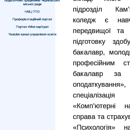
педагогічних працівників Чернігівської
міської ради
підрозділ Кам’
НМЦ ПТО
коледж є нав
Профорієнтаційний портал
Портал «Моя кар’єра»
передвищої та 
Youtube-канал управління освіти
підготовку здоб
бакалавр, молод
професійним с
бакалавр за 
оподаткування»
спеціалізація 
«Комп’ютерні н
справа та страху
«Психологія» н