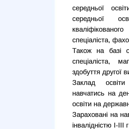
середньої освіт
середньої ос
кваліфікован
спеціаліста, фах
Також на базі о
спеціаліста, ма
здобуття другої в
Заклад освіт
навчатись на ден
освіти на державн
Зараховані на на
інвалідністю І-ІІІ