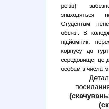
років) забез
знаходяться 
Студентам пенс
обсязі. В колед
підйомник, пере
корпусу до гурт
середовище, це д
особам з числа м
Детал
посиланн
(cкачувань:
(c