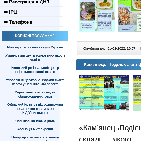
⇒ Реєстрація в ДНЗ
⇒ ІРЦ
⇒ Телефони
КОРИСНІ ПОСИЛАННЯ
Міністерство освіти і науки України
Опубліковано: 31-01-2022, 16:57
|
Український центр оцінювання якості
освіти
Кам’янець-Подільський 
Київський регіональний центр
оцінювання якості освіти
Управління Державної служби якості
освіти у Чернігівській області
Управління освіти і науки
облдержадміністрації
Обласний інститут післядипломної
педагогічної освіти імені
К.Д.Ушинського
Чернігівська міська рада
«Кам’янецьПоділ
Асоціація міст України
складі якого 
Центр професійного розвитку