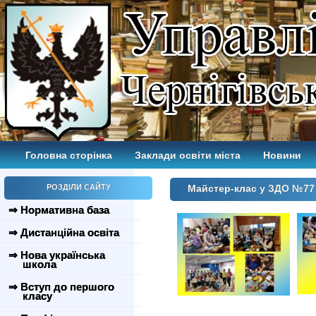
Головна сторінка
Заклади освіти міста
Новини
РОЗДІЛИ САЙТУ
Майстер-клас у ЗДО №77
⇒ Нормативна база
⇒ Дистанційна освіта
⇒ Нова українська
школа
⇒ Вступ до першого
класу