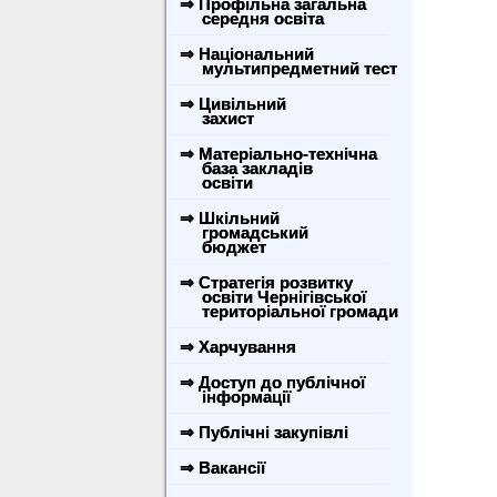
⇒ Профільна загальна
середня освіта
⇒ Національний
мультипредметний тест
⇒ Цивільний
захист
⇒ Матеріально-технічна
база закладів
освіти
⇒ Шкільний
громадський
бюджет
⇒ Стратегія розвитку
освіти Чернігівської
територіальної громади
⇒ Харчування
⇒ Доступ до публічної
інформації
⇒ Публічні закупівлі
⇒ Вакансії