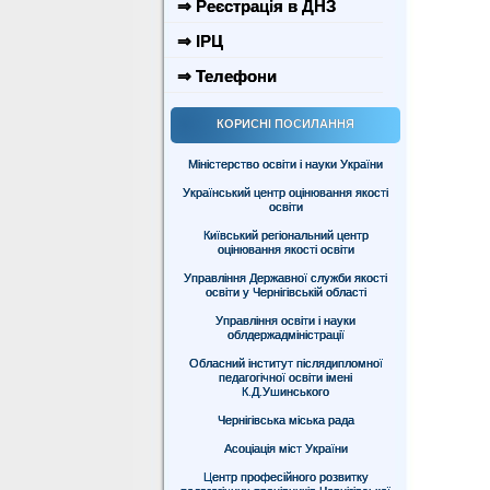
⇒ Реєстрація в ДНЗ
⇒ ІРЦ
⇒ Телефони
КОРИСНІ ПОСИЛАННЯ
Міністерство освіти і науки України
Український центр оцінювання якості
освіти
Київський регіональний центр
оцінювання якості освіти
Управління Державної служби якості
освіти у Чернігівській області
Управління освіти і науки
облдержадміністрації
Обласний інститут післядипломної
педагогічної освіти імені
К.Д.Ушинського
Чернігівська міська рада
Асоціація міст України
Центр професійного розвитку