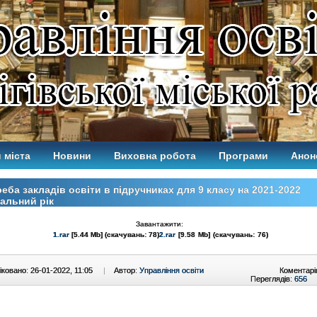
 міста
Новини
Виховна робота
Програми
Анон
еба закладів освіти в підручниках для 9 класу на 2021-2022
альний рік
Завантажити:
1.rar
[5.44 Mb] (cкачувань: 78)
2.rar
[9.58 Mb] (cкачувань: 76)
ковано: 26-01-2022, 11:05
|
Автор:
Управління освіти
Коментарі
Переглядів:
656