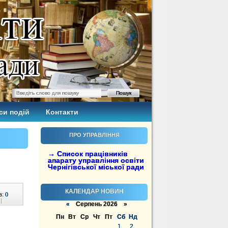
си подій
Контакти
ПРО УПРАВЛІННЯ
→ Список працівників
апарату управління освіти
Чернігівської міської ради
КАЛЕНДАР НОВИН
в:
0
|
«
Серпень 2026 »
Пн
Вт
Ср
Чт
Пт
Сб
Нд
1
2