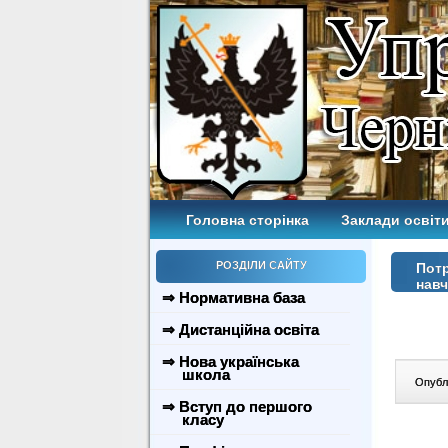
Головна сторінка
Заклади освіти
РОЗДІЛИ САЙТУ
Потр
навч
⇒ Нормативна база
⇒ Дистанційна освіта
⇒ Нова українська
школа
Опублі
⇒ Вступ до першого
класу