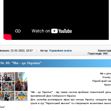
ковано: 21-01-2022, 16:57
|
Автор:
Управління освіти
Коментарі
Переглядів:
990
№ 30: "Ми - це Україна"
Ми є діти
Хлопці 
Рідний край на
Красн
"Ми - це Україна!" - під таким гаслом пройшов тематичний день 
присвячений Дню Соборності України.
Діти залюбки розповідали вірші про неньку Україну, складали ка
грали в гру "Український віночок" та створювали колективне панно
їна".