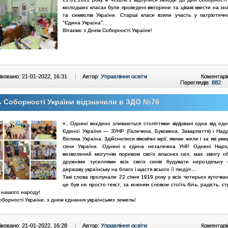
молодших класах були проведені вікторини та цікаві квести на зна
та символів України. Старші класи взяли участь у патріотичн
"Єдина Україна".
Вітаємо з Днем Соборності України!
ковано: 21-01-2022, 16:31
|
Автор:
Управління освіти
Коментарі
Переглядів:
882
 Соборності України відзначили в ЗДО №76
«...Однині воєдино зливаються століттями відірвані одна від од
Єдиної України — ЗУНР (Галичина, Буковина, Закарпаття) і Надд
Велика Україна. Здійснилися віковічні мрії, якими жили і за які ум
сини України. Однині є єдина незалежна УНР. Однині Народ
визволений могутнім поривом своїх власних сил, має змогу о
дружніми зусиллями всіх своїх синів будувати нероздільну 
державу українську на благо і щастя всього її люду»…
Такі слова пролунали 22 січня 1919 року у всіх чотирьох куточках
це був не просто текст, за кожним словом стоїть біль, радість, с
 нашого народу!
борності України, з днем єднання українських земель!
ковано: 21-01-2022, 16:28
|
Автор:
Управління освіти
Коментарі