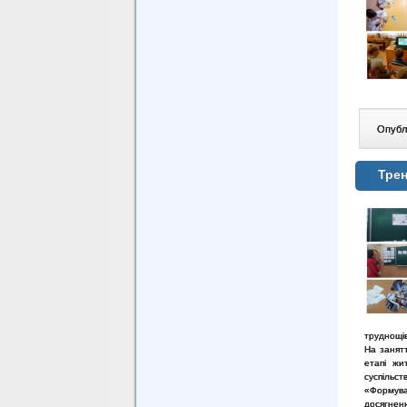
Опублі
Трен
труднощів
На занятт
етапі жи
суспільс
«Формува
досягнен