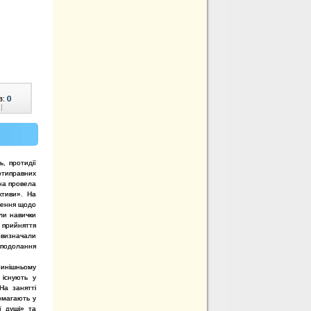
в:
0
|
, протидії
отиправних
вна провела
ктиви». На
лення щодо
ли навички
и прийняття
 визначали
 подолання
 нинішньому
 існують у
На занятті
омагають у
ї душі» та