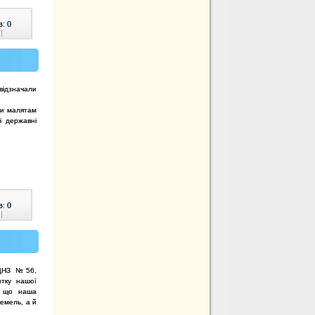
в:
0
|
відзначали
іли малятам
і державні
в:
0
|
 ДНЗ №56,
итку нашої
, що наша
емель, а й