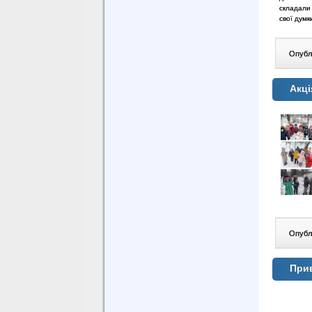
складали
свої думк
Опублі
Акці
Опублі
Прив