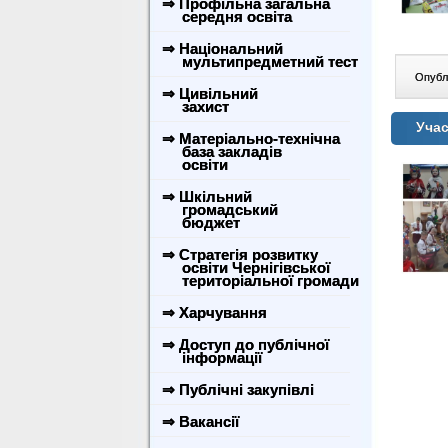
⇒ Профільна загальна
середня освіта
⇒ Національний
мультипредметний тест
Опублі
⇒ Цивільний
захист
Учас
⇒ Матеріально-технічна
база закладів
освіти
⇒ Шкільний
громадський
бюджет
⇒ Стратегія розвитку
освіти Чернігівської
територіальної громади
⇒ Харчування
⇒ Доступ до публічної
інформації
⇒ Публічні закупівлі
⇒ Вакансії