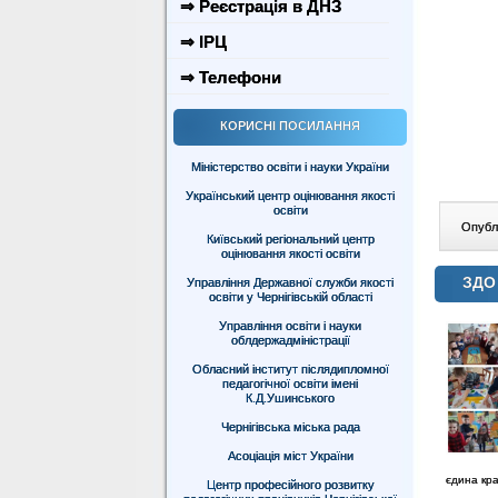
⇒ Реєстрація в ДНЗ
⇒ ІРЦ
⇒ Телефони
КОРИСНІ ПОСИЛАННЯ
Міністерство освіти і науки України
Український центр оцінювання якості
освіти
Опублі
Київський регіональний центр
оцінювання якості освіти
ЗДО 
Управління Державної служби якості
освіти у Чернігівській області
Управління освіти і науки
облдержадміністрації
Обласний інститут післядипломної
педагогічної освіти імені
К.Д.Ушинського
Чернігівська міська рада
Асоціація міст України
єдина кра
Центр професійного розвитку