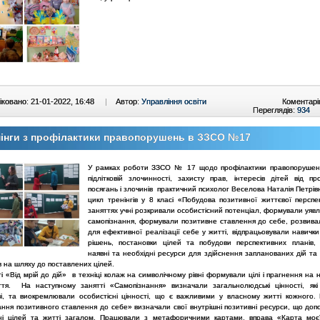
ковано: 21-01-2022, 16:48
|
Автор:
Управління освіти
Коментарі
Переглядів:
934
інги з профілактики правопорушень в ЗЗСО №17
У рамках роботи ЗЗСО № 17 щодо профілактики правопорушень
підлітковій злочинності, захисту прав, інтересів дітей від пр
посягань і злочинів практичний психолог Веселова Наталія Петрі
цикл тренінгів у 8 класі «Побудова позитивної життєвої перспе
заняттях учні розкривали особистісний потенціал, формували уяв
самопізнання, формували позитивне ставлення до себе, розвива
для ефективної реалізації себе у житті, відпрацьовували навичк
рішень, постановки цілей та побудови перспективних планів,
наявні та необхідні ресурси для здійснення запланованих дій та
 на шляху до поставлених цілей.
і «Від мрій до дій» в техніці колаж на символічному рівні формували цілі і прагнення на
ття. На наступному занятті «Самопізнання» визначали загальнолюдські цінності, які
тві, та виокремлювали особистісні цінності, що є важливими у власному житті кожного. 
ння позитивного ставлення до себе» визначали свої внутрішні позитивні ресурси, що доп
ні цілей та житті загалом. Працювали з метафоричними картами, вправа «Карта моє