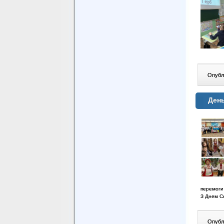
Опублі
День
перемоги
З Днем Со
Опублі