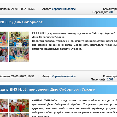
ковано: 21-01-2022, 16:56
|
Автор:
Управління освіти
Коментарі
Переглядів:
731
№ 39: День Соборності
21.01.2022 у дошкільному закладі під гаслом "Ми - це Україна" 
День Соборності України.
Педагоги провели тематичні заняття та ранкові зустрічі, розпов
про історію виникнення свята Соборності, пригадали українськ
символи, національні пам'ятки України.
ковано: 21-01-2022, 16:51
|
Автор:
Управління освіти
Коментарі
Переглядів:
1007
ди в ДНЗ №56, присвячені Дню Соборності України
«ЖИВИ, УКРАЇНО»
- під таким гаслом пройшли заходи в
присвячені Дню Соборності України. У сучасних умовах розв
держави, важливо, щоб кожен маленький українець розумів
соборна країна процвітатиме лише за умови єднання не лише її з
нас, українців.