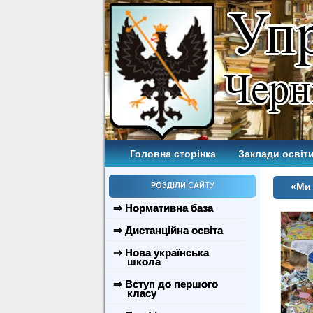
Головна сторінка
Заклади освіти
РОЗДІЛИ САЙТУ
«Ми 
⇒ Нормативна база
⇒ Дистанційна освіта
⇒ Нова українська
школа
⇒ Вступ до першого
класу