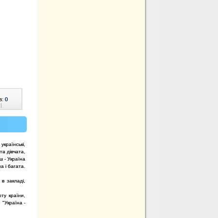
в:
0
|
 українські,
та дівчата,
ш - Україна
а і багата.
в закладі,
рту країни,
 "Україна -