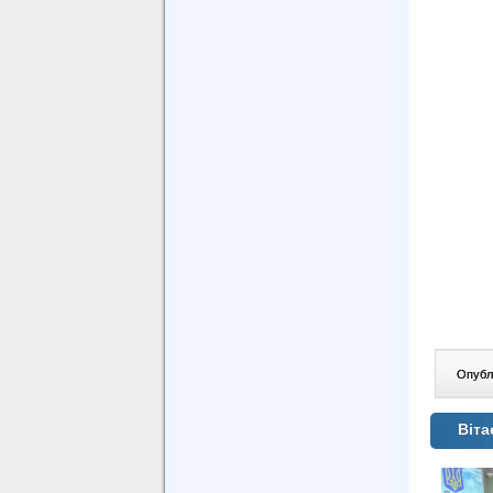
Опублі
Віта