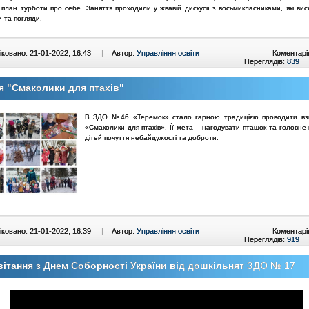
 план турботи про себе. Заняття проходили у жвавій дискусії з восьмикласниками, які ви
и та погляди.
ковано: 21-01-2022, 16:43
|
Автор:
Управління освіти
Коментарі
Переглядів:
839
я "Смаколики для птахів"
В ЗДО №46 «Теремок» стало гарною традицією проводити взи
«Смаколики для птахів». Її мета – нагодувати пташок та головне
дітей почуття небайдужості та доброти.
ковано: 21-01-2022, 16:39
|
Автор:
Управління освіти
Коментарі
Переглядів:
919
ітання з Днем Соборності України від дошкільнят ЗДО № 17