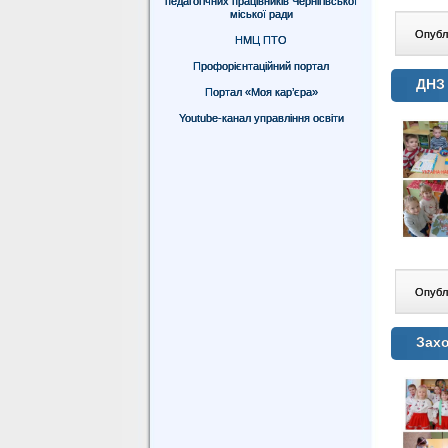
педагогічних працівників Чернігівської
міської ради
Опублі
НМЦ ПТО
Профорієнтаційний портал
ДНЗ 
Портал «Моя кар’єра»
Youtube-канал управління освіти
Опублі
Захо