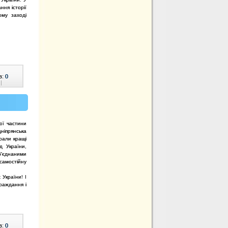
ння історії
ому заході
в:
0
|
ної частини
ніпрянська
ирали кращі
 України,
б'єднаними
самостійну
 України! І
траждання і
в:
0