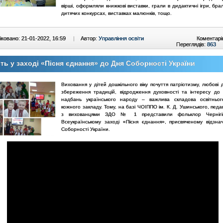
вірші, оформляли книжкові виставки, грали в дидактичні ігри, бра
дитячих конкурсах, виставках малюнків, тощо.
ковано: 21-01-2022, 16:59
|
Автор:
Управління освіти
Коментарі
Переглядів:
863
ть у заході «Пісня єднання» до Дня Соборності України
Виховання у дітей дошкільного віку почуття патріотизму, любові 
збереження традицій, відродження духовності та інтересу до 
надбань українського народу – важлива складова освітньог
кожного закладу. Тому, на базі ЧОІППО ім. К. Д. Ушинського, пед
з вихованцями ЗДО № 1 представили фольклор Чернігі
Всеукраїнському заході «Пісня єднання», присвяченому відзн
Соборності України.