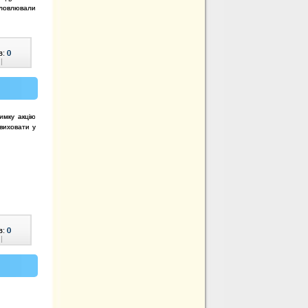
словлювали
в:
0
|
мку акцію
 виховати у
в:
0
|