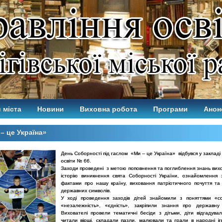
 міста
Новини
Виховна робота
Програми
Анон
– це Україна»
День Соборності під гаслом «Ми – це Україна» відбувся у закладі
освіти № 66.
Заходи проведені з метою поповнення та поглиблення знань вихо
історію виникнення свята Соборності України, ознайомлення 
фактами про нашу країну, виховання патріотичного почуття та
державних символів.
У ході проведення заходів дітей знайомили з поняттями «со
«незалежність», «єдність», закріпили знання про державну 
Вихователі провели тематичні бесіди з дітьми, діти відгадувал
читали вірші, складали пазли, малювали та грали в народні іг