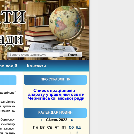
си подій
Контакти
ПРО УПРАВЛІННЯ
→ Список працівників
 дошкільної
апарату управління освіти
Чернігівської міської ради
ванців про
з цікавими
 поваги до
КАЛЕНДАР НОВИН
борність»,
«
Січень 2022
»
символіку.
Пн
Вт
Ср
Чт
Пт
Сб
Нд
и загадки,
1
2
ри, читали