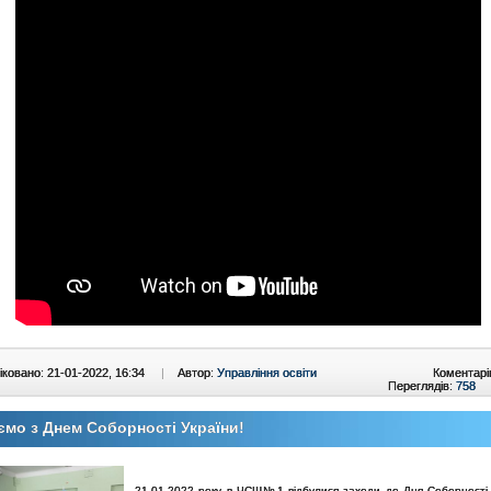
ковано: 21-01-2022, 16:34
|
Автор:
Управління освіти
Коментарі
Переглядів:
758
ємо з Днем Соборності України!
21.01.2022 року в ЧСШ№1 відбулися заходи до Дня Соборності 