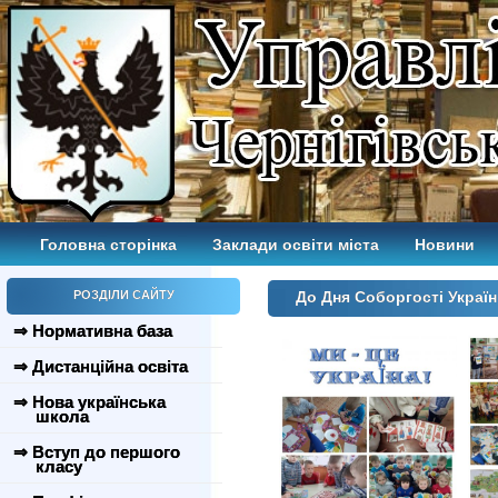
Головна сторінка
Заклади освіти міста
Новини
РОЗДІЛИ САЙТУ
До Дня Соборгості Украї
⇒ Нормативна база
⇒ Дистанційна освіта
⇒ Нова українська
школа
⇒ Вступ до першого
класу