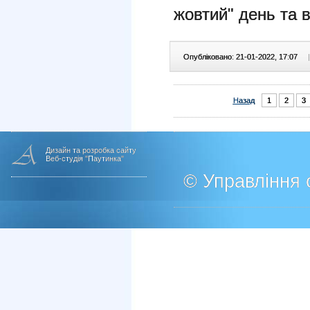
жовтий" день та 
Опубліковано: 21-01-2022, 17:07
|
Назад
1
2
3
Дизайн та розробка сайту
Веб-студія "Паутинка"
© Управління о