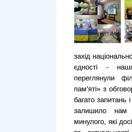
захід національн
єдності - наш
переглянули фі
пам’яті» з обгов
багато запитань 
залишило нам 
минулого, які дос