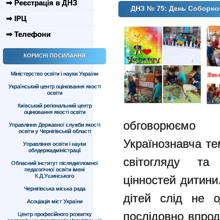
⇒ Реєстрація в ДНЗ
ДНЗ № 75: День Соборнос
⇒ ІРЦ
⇒ Телефони
КОРИСНІ ПОСИЛАННЯ
Міністерство освіти і науки України
Український центр оцінювання якості
освіти
Київський регіональний центр
оцінювання якості освіти
обговорюємо
Управління Державної служби якості
освіти у Чернігівській області
Українознавча т
Управління освіти і науки
облдержадміністрації
світогляду та 
Обласний інститут післядипломної
педагогічної освіти імені
К.Д.Ушинського
цінностей дитини.
Чернігівська міська рада
дітей слід не о
Асоціація міст України
послідовно впро
Центр професійного розвитку