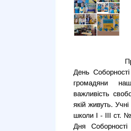
П
День Соборності
громадяни на
важливість своб
якій живуть. Учні
школи І - ІІІ ст.
Дня Соборності