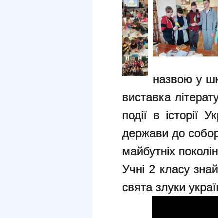
назвою у шк
виставка літерат
події в історії 
держави до соборн
майбутніх поколі
Учні 2 класу зна
свята злуки украї