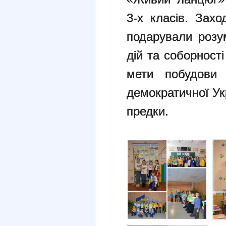
3-х класів. Захо
подарували розу
дій та соборност
мети побудови 
демократичної Ук
предки.