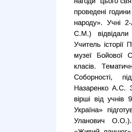
нагоди цього свя
проведені години
народу». Учні 2
С.М.) відвідали
Учитель історії 
музеї Бойової С
класів. Тематич
Соборності, пі
Назаренко А.С. 
вірші від учнів
Україна» підготу
Уланович О.О.)
«Живий ланцюг» 