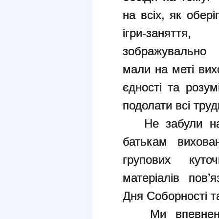
на всіх, як обері
ігри-заняття
зображувально 
мали на меті вих
єдності та розум
подолати всі труд
Не забули нага
батькам вихова
групових куточ
матеріалів пов’я
Дня Соборності т
Ми впевнені, 