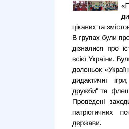
«
д
цікавих та змісто
В групах були про
дізналися про іс
всієї України. Бул
долоньок «Україн
дидактичні ігр
дружби" та флеш
Проведені заход
патріотичних по
держави.