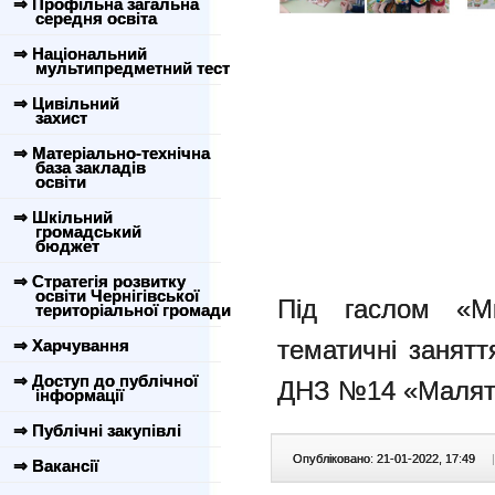
⇒ Профільна загальна
середня освіта
⇒ Національний
мультипредметний тест
⇒ Цивільний
захист
⇒ Матеріально-технічна
база закладів
освіти
⇒ Шкільний
громадський
бюджет
⇒ Стратегія розвитку
освіти Чернігівської
Під гаслом «М
територіальної громади
тематичні занятт
⇒ Харчування
⇒ Доступ до публічної
ДНЗ №14 «Малят
інформації
⇒ Публічні закупівлі
Опубліковано: 21-01-2022, 17:49
|
⇒ Вакансії