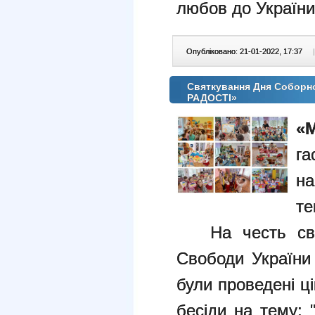
любов до України
Опубліковано: 21-01-2022, 17:37
|
Святкування Дня Соборн
РАДОСТІ»
«
г
н
те
На честь свят
Свободи України 
були проведені цік
бесіди на тему: