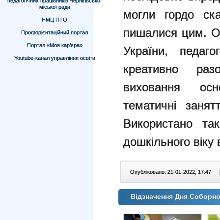
педагогічних працівників Чернігівської
міської ради
могли гордо ска
НМЦ ПТО
пишалися цим. От
Профорієнтаційний портал
Портал «Моя кар’єра»
України, пед
Youtube-канал управління освіти
креативно разо
виховання осн
тематичні занятт
Використано так
дошкільного віку 
Опубліковано: 21-01-2022, 17:47
|
Відзначення Дня Соборнос