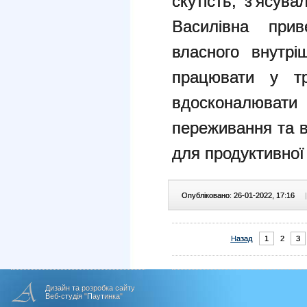
скутість, з’ясув
Василівна прив
власного внутрі
працювати у тре
вдосконалюват
переживання та в
для продуктивної 
Опубліковано: 26-01-2022, 17:16
|
Назад
1
2
3
Дизайн та розробка сайту
Веб-студія "Паутинка"