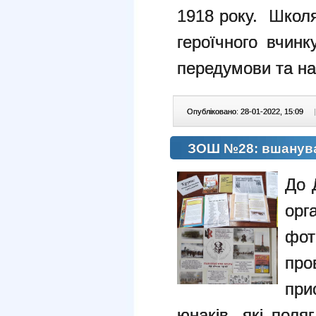
1918 року. Школя
героїчного вчинк
передумови та нас
Опубліковано: 28-01-2022, 15:09
|
ЗОШ №28: вшануван
До 
ор
фот
пр
при
юнаків, які поля