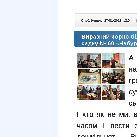
Опубліковано: 27-01-2022, 12:34
|
Виразний чорно-бі
садку № 60 «Чебу
А
на
гр
с
сь
І хто як не ми, 
часом і вести
дошкільнят. Ви