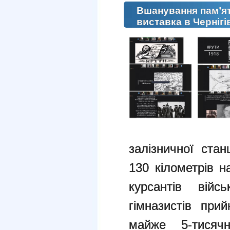
Вшанування пам’ят
виставка в Черніг
залізничної ста
130 кілометрів н
курсантів війс
гімназистів при
майже 5-тисяч