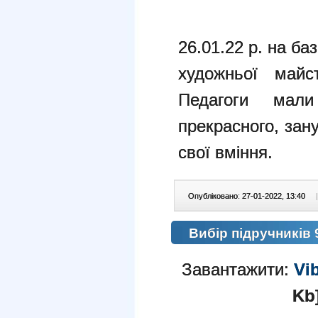
26.01.22 р. на б
художньої майст
Педагоги мал
прекрасного, зан
свої вміння.
Опубліковано: 27-01-2022, 13:40
|
Вибір підручників 9
Завантажити:
Vi
Kb]