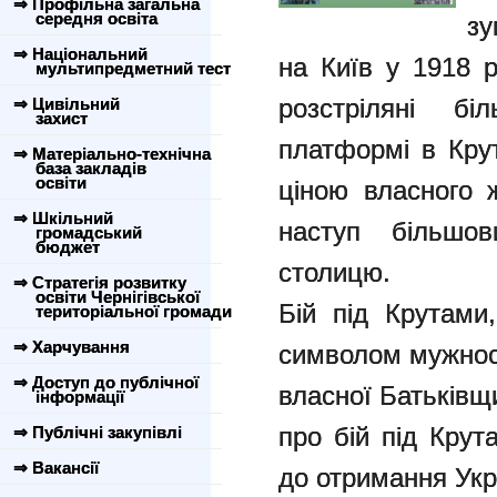
⇒ Профільна загальна
середня освіта
зу
⇒ Національний
на Київ у 1918 р
мультипредметний тест
розстріляні бі
⇒ Цивільний
захист
платформі в Крут
⇒ Матеріально-технічна
база закладів
освіти
ціною власного 
⇒ Шкільний
наступ більшов
громадський
бюджет
столицю.
⇒ Стратегія розвитку
освіти Чернігівської
Бій під Крутами,
територіальної громади
⇒ Харчування
символом мужност
⇒ Доступ до публічної
власної Батьківщ
інформації
про бій під Крут
⇒ Публічні закупівлі
⇒ Вакансії
до отримання Укр