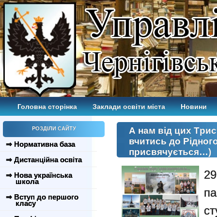
Головна сторінка
Заклади освіти міста
Новини
РОЗДІЛИ САЙТУ
А нам від цих Tрис
вчитись до Рідног
⇒ Нормативна база
присвячується…)
⇒ Дистанційна освіта
29
⇒ Нова українська
школа
па
⇒ Вступ до першого
класу
с