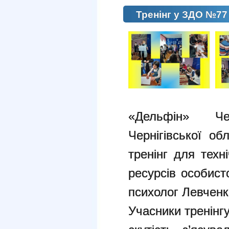
Тренінг у ЗДО №77
«Дельфін» Че
Чернігівської об
тренінг для техн
ресурсів особист
психолог Левченк
Учасники тренінг