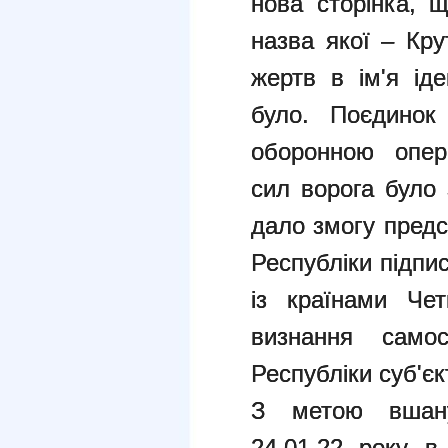
нова сторінка, 
назва якої – Кру
жертв в ім'я ід
було. Поєдинок
оборонною опер
сил ворога було 
дало змогу предс
Республіки підпи
із країнами Чет
визнання самос
Республіки суб'є
З метою вшану
24.01.22 року 