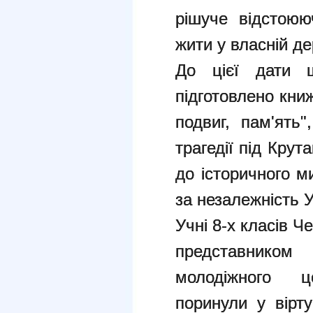
рішуче відстоюю
жити у власній де
До цієї дати ш
підготовлено книж
подвиг, пам'ять
трагедії під Крут
до історичного м
за незалежність У
Учні 8-х класів Ч
представником
молодіжного 
поринули у вірт