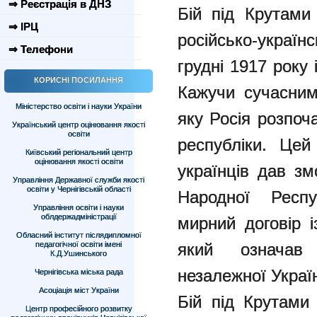
⇒ Реєстрація в ДНЗ
Бій під Крутами
⇒ ІРЦ
російсько-украї
⇒ Телефони
грудні 1917 року 
КОРИСНІ ПОСИЛАННЯ
Кажучи сучасним
Міністерство освіти і науки України
яку Росія розпоч
Український центр оцінювання якості
освіти
республіки. Цей
Київський регіональний центр
оцінювання якості освіти
українців дав зм
Управління Державної служби якості
освіти у Чернігівській області
Народної Респу
Управління освіти і науки
облдержадміністрації
мирний договір і
Обласний інститут післядипломної
педагогічної освіти імені
який означав
К.Д.Ушинського
незалежної Украї
Чернігівська міська рада
Асоціація міст України
Бій під Крутами
Центр професійного розвитку