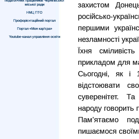
педагогічних працівників Чернігівської
захистом Донець
міської ради
НМЦ ПТО
російсько-україн
Профорієнтаційний портал
першими українс
Портал «Моя кар’єра»
Youtube-канал управління освіти
незламності украї
Їхня сміливіст
прикладом для ма
Сьогодні, як і 
відстоювати св
суверенітет. Та
народу говорить п
Пам'ятаємо под
пишаємося своїм