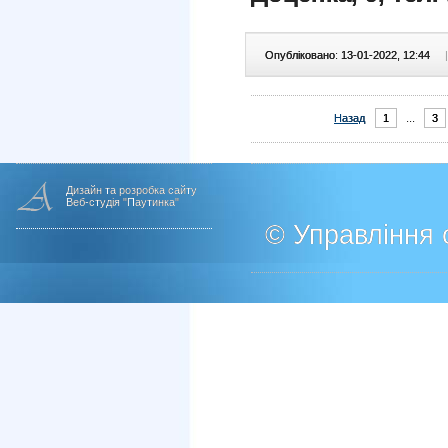
Опубліковано: 13-01-2022, 12:44
|
Назад
1
...
3
Дизайн та розробка сайту
Веб-студія "Паутинка"
© Управління о