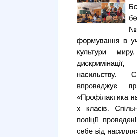
Б
бе
№ 
формування в учн
культури миру
дискримінації
насильству. 
впроваджує пр
«Профілактика на
х класів. Спіль
поліції проведен
себе від насилля»