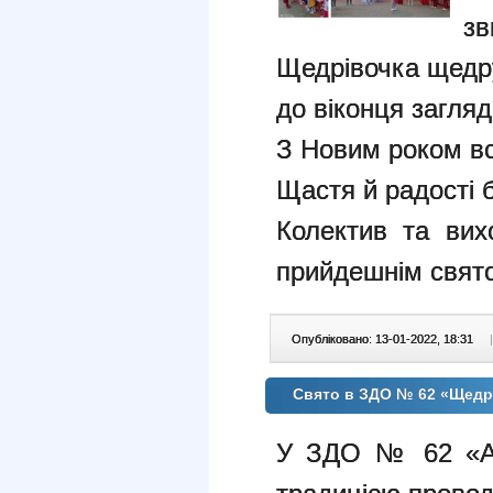
зв
Щедрівочка щедр
до віконця загляд
З Новим роком всі
Щастя й радості 
Колектив та вих
прийдешнім свят
Опубліковано: 13-01-2022, 18:31
|
Свято в ЗДО № 62 «Щедри
У ЗДО № 62 «Ал