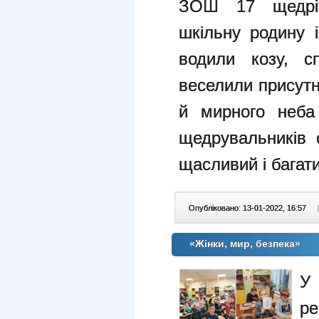
ЗОШ 17 щедрів
шкільну родину 
водили козу, с
веселили присутн
й мирного неба
щедрувальників
щасливий і багати
Опубліковано: 13-01-2022, 16:57
|
«Жiнки, мир, безпека»
У 
р