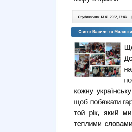
Опубліковано: 13-01-2022, 17:03
|
Свято Василя та Маланк
Щ
До
на
по
кожну українськ
щоб побажати гар
той рік, який м
теплими словами