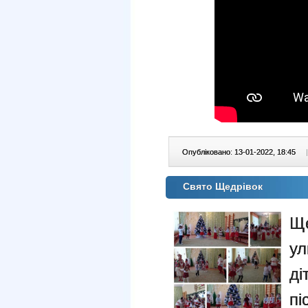
Опубліковано: 13-01-2022, 18:45
|
Свято Щедрівок
Ще
ул
ді
пі