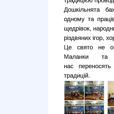
традицією провод
Дошкільнята ба
одному та праці
щедрівок, народни
різдвяних ігор, хо
Це свято не об
Маланки та 
нас переносять
традицій.