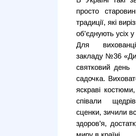
просто старовин
традиції, які вир
об'єднують усіх 
Для вихованців
закладу №36 «Ди
святковий день 
садочка. Виховат
яскраві костюми,
співали щедрів
сценки, зичили вс
здоров’я, достатк
миру в країні.