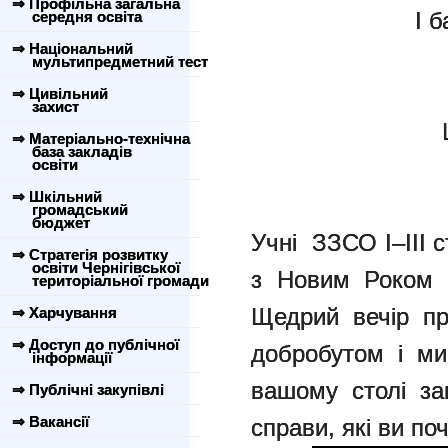
⇒ Профільна загальна
І б
середня освіта
⇒ Національний
мультипредметний тест
⇒ Цивільний
захист
⇒ Матеріально-технічна
база закладів
освіти
⇒ Шкільний
громадський
бюджет
Учні ЗЗСО І–ІІІ с
⇒ Стратегія розвитку
освіти Чернігівської
з Новим Роком 
територіальної громади
Щедрий вечір пр
⇒ Харчування
⇒ Доступ до публічної
добробутом і ми
інформації
вашому столі за
⇒ Публічні закупівлі
⇒ Вакансії
справи, які ви по