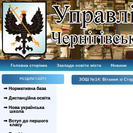
Головна сторінка
Заклади освіти міста
Новини
РОЗДІЛИ САЙТУ
ЗОШ №14: Вітання зі Ст
⇒ Нормативна база
⇒ Дистанційна освіта
⇒ Нова українська
школа
⇒ Вступ до першого
класу