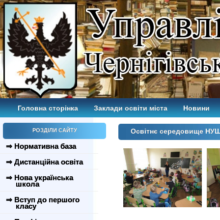
Головна сторінка
Заклади освіти міста
Новини
РОЗДІЛИ САЙТУ
Освітнє середовище НУ
⇒ Нормативна база
⇒ Дистанційна освіта
⇒ Нова українська
школа
⇒ Вступ до першого
класу