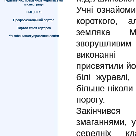
педагогічних працівників Чернігівської
міської ради
Учні ознайоми
НМЦ ПТО
короткого, 
Профорієнтаційний портал
Портал «Моя кар’єра»
земляка М
Youtube-канал управління освіти
зворушливим 
виконанні 
присвятили йо
білі журавлі,
більше ніколи
порогу.
Закінчивс
змаганнями, у
середніх кл