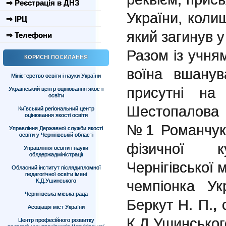
⇒ Реєстрація в ДНЗ
України, коли
⇒ ІРЦ
який загинув у
⇒ Телефони
Разом із учня
КОРИСНІ ПОСИЛАННЯ
воїна вшану
Міністерство освіти і науки України
присутні на
Український центр оцінювання якості
освіти
Шестопалова
Київський регіональний центр
оцінювання якості освіти
№1 Романчук 
Управління Державної служби якості
освіти у Чернігівській області
фізичної 
Управління освіти і науки
облдержадміністрації
Чернігівської 
Обласний інститут післядипломної
педагогічної освіти імені
К.Д.Ушинського
чемпіонка Ук
Чернігівська міська рада
Беркут Н. П.
,
с
Асоціація міст України
К.Д.Ушинськог
Центр професійного розвитку