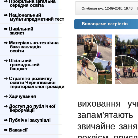
⇒ Профільна загальна
середня освіта
Опубліковано: 12-09-2018, 19:43
|
⇒ Національний
мультипредметний тест
Виховуємо патріотів
⇒ Цивільний
захист
⇒ Матеріально-технічна
база закладів
освіти
⇒ Шкільний
громадський
бюджет
⇒ Стратегія розвитку
освіти Чернігівської
територіальної громади
⇒ Харчування
виховання у
⇒ Доступ до публічної
інформації
запам’ятают
⇒ Публічні закупівлі
звичайне заня
⇒ Вакансії
реквієм, прис