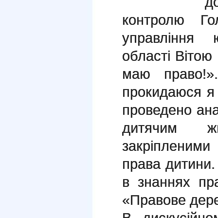
д
контролю Гол
управління ю
області Вітою
маю право!»
прокидаюся я
проведено ан
дитячим ж
закріпленим
права дитини.
в знаннях пр
«Правове дере
В дискусійно