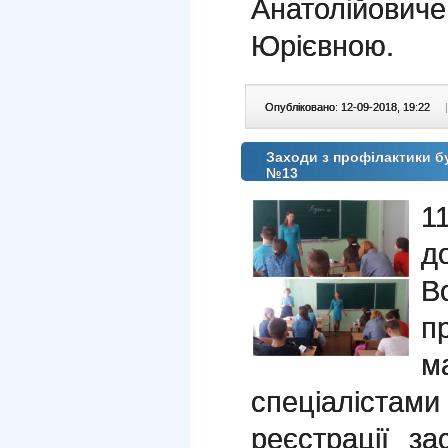
Анатолійович
Юрієвною.
Опубліковано: 12-09-2018, 19:22
|
Заходи з профілактики б
№13
1
В
п
м
спеціаліста
реєстрації за