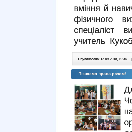
вміння й навич
фізичного ви
спеціаліст в
учитель Кукоб
Опубліковано: 12-09-2018, 19:34
|
Пізнаємо права разом!
Д
Ч
н
о