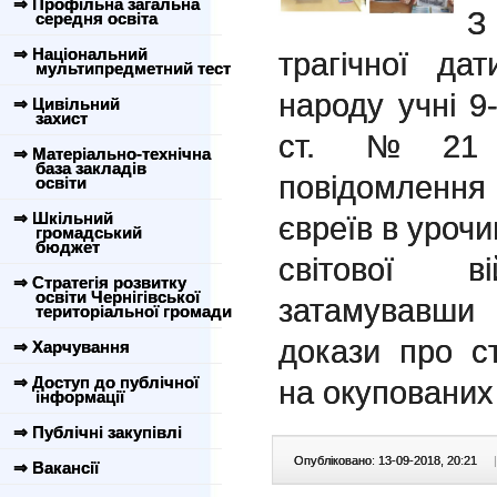
⇒ Профільна загальна
З
середня освіта
⇒ Національний
трагічної дат
мультипредметний тест
народу учні 9-
⇒ Цивільний
захист
ст. №21 пі
⇒ Матеріально-технічна
база закладів
повідомленн
освіти
⇒ Шкільний
євреїв в урочи
громадський
бюджет
світової ві
⇒ Стратегія розвитку
освіти Чернігівської
затамувавши 
територіальної громади
докази про с
⇒ Харчування
⇒ Доступ до публічної
на окупованих 
інформації
⇒ Публічні закупівлі
Опубліковано: 13-09-2018, 20:21
|
⇒ Вакансії