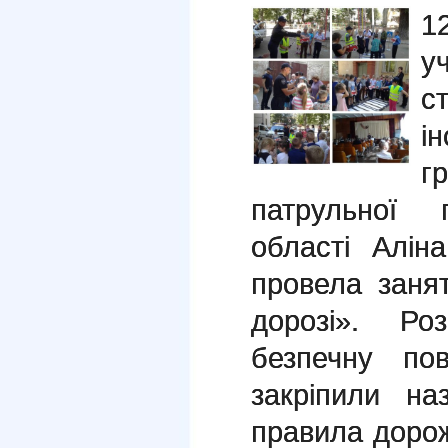
1
у
с
і
г
патрульної п
області Алін
провела заня
дорозі». Ро
безпечну пов
закріпили на
правила доро