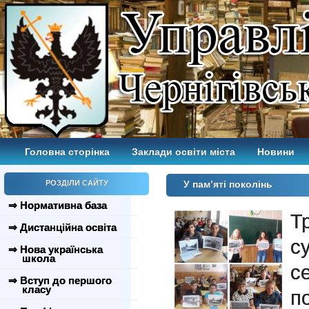
Головна сторінка
Заклади освіти міста
Новини
РОЗДІЛИ САЙТУ
У пам’яті поколінь
⇒ Нормативна база
Т
⇒ Дистанційна освіта
с
⇒ Нова українська
школа
с
⇒ Вступ до першого
класу
п