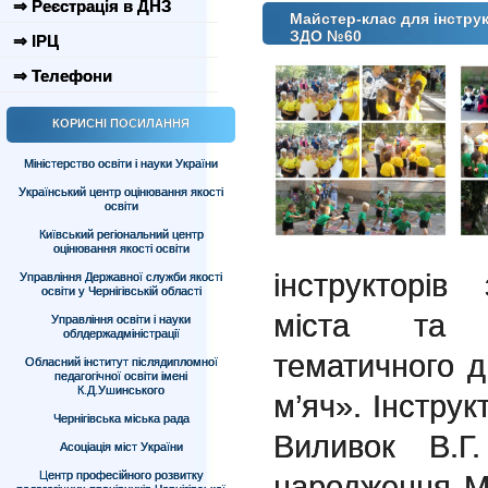
⇒ Реєстрація в ДНЗ
Майстер-клас для інструк
ЗДО №60
⇒ ІРЦ
⇒ Телефони
КОРИСНІ ПОСИЛАННЯ
Міністерство освіти і науки України
Український центр оцінювання якості
освіти
Київський регіональний центр
оцінювання якості освіти
інструкторів
Управління Державної служби якості
освіти у Чернігівській області
міста та о
Управління освіти і науки
облдержадміністрації
тематичного д
Обласний інститут післядипломної
педагогічної освіти імені
К.Д.Ушинського
м’яч». Інструк
Чернігівська міська рада
Виливок В.Г
Асоціація міст України
Центр професійного розвитку
народження М