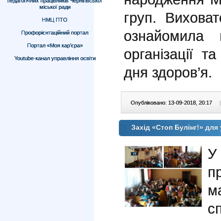
педагогічних працівників Чернігівської
міської ради
груп. Вихова
НМЦ ПТО
ознайомила 
Профорієнтаційний портал
Портал «Моя кар’єра»
організації т
Youtube-канал управління освіти
дня здоров’я.
Опубліковано: 13-09-2018, 20:17
|
Захід «Стоп Булінг!» для
У
п
м
с