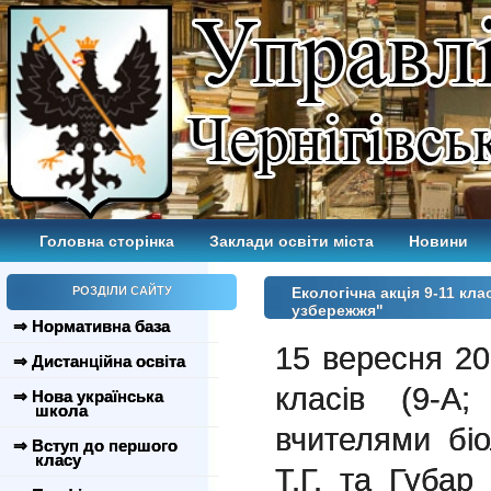
Головна сторінка
Заклади освіти міста
Новини
РОЗДІЛИ САЙТУ
Екологічна акція 9-11 кл
узбережжя"
⇒ Нормативна база
15 вересня 20
⇒ Дистанційна освіта
класів (9-А
⇒ Нова українська
школа
вчителями біол
⇒ Вступ до першого
класу
Т.Г. та Губар 