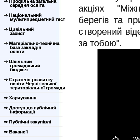
⇒ Профільна загальна
середня освіта
акціях "Між
⇒ Національний
берегів та п
мультипредметний тест
створений від
⇒ Цивільний
захист
за тобою".
⇒ Матеріально-технічна
база закладів
освіти
⇒ Шкільний
громадський
бюджет
⇒ Стратегія розвитку
освіти Чернігівської
територіальної громади
⇒ Харчування
⇒ Доступ до публічної
інформації
⇒ Публічні закупівлі
⇒ Вакансії