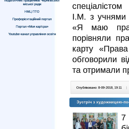
педагогічних працівників Чернігівської
спеціалістом
міської ради
НМЦ ПТО
І.М. з учнями
Профорієнтаційний портал
«Я маю прав
Портал «Моя кар’єра»
Youtube-канал управління освіти
порівняли пр
карту «Права
обговорили в
та отримали п
Опубліковано: 8-09-2018, 19:11
|
Зустріч з художницею-по
7
б