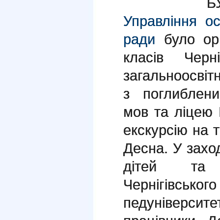
Б
Управління осв
ради
було орг
класів Черні
загальноосві
з поглиблен
мов та ліцею
екскурсію на т
Десна. У захо
дітей та 
Чернігівсь
педуніверсите