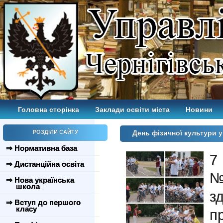
Головна сторінка
Заклади освіти міста
Новини
РОЗДІЛИ САЙТУ
День фізичної культури у
⇒ Нормативна база
7
⇒ Дистанційна освіта
№
⇒ Нова українська
школа
з
⇒ Вступ до першого
класу
п