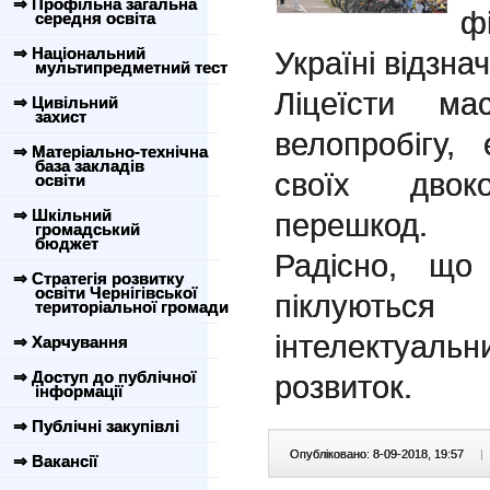
⇒ Профільна загальна
ф
середня освіта
⇒ Національний
Україні відзна
мультипредметний тест
Ліцеїсти м
⇒ Цивільний
захист
велопробігу,
⇒ Матеріально-технічна
база закладів
своїх двок
освіти
⇒ Шкільний
перешкод.
громадський
бюджет
Радісно, що
⇒ Стратегія розвитку
освіти Чернігівської
піклуют
територіальної громади
інтелектуал
⇒ Харчування
⇒ Доступ до публічної
розвиток.
інформації
⇒ Публічні закупівлі
Опубліковано: 8-09-2018, 19:57
|
⇒ Вакансії