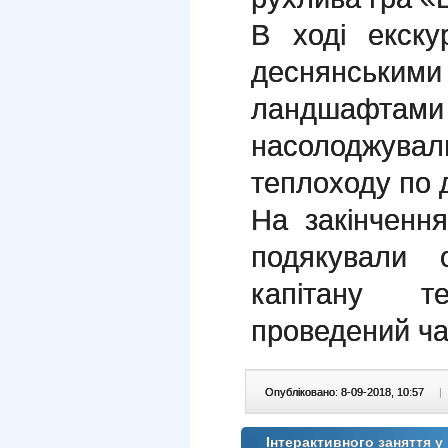
В ході екску
деснянським
ландшаф
насолоджува
теплоходу по д
На закінченн
подякували 
капітану т
проведений ча
Опубліковано: 8-09-2018, 10:57
|
Інтерактивного заняття у