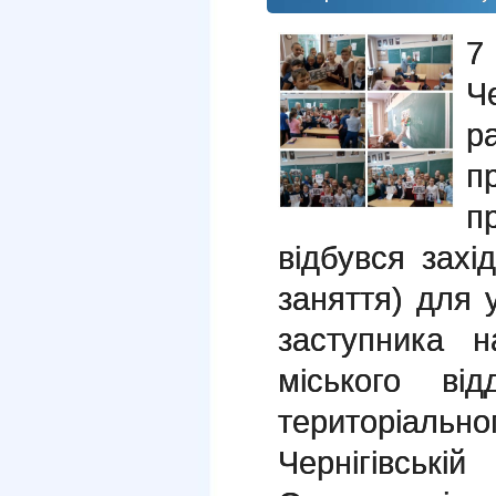
7
Ч
р
п
п
відбувся захі
заняття) для 
заступника н
міського ві
територіал
Чернігівські