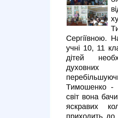
в
х
Т
Сергіївною. Н
учні 10, 11 к
дітей необ
духовних 
перебільшую
Тимошенко - 
світ вона бач
яскравих к
приходить до н