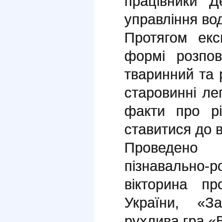
працівники Д
управління во
Протягом екс
формі розпов
тваринний та 
старовинні ле
факти про рі
ставитися до 
Проведено
пізнавально
вікторина п
України, «З
рухлива гра «