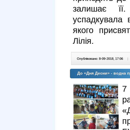
залишає її
успадкувала в
якого присвя
Лілія.
Опубліковано: 8-09-2018, 17:06
|
До «Дня Десни» - водна п
7
р
п