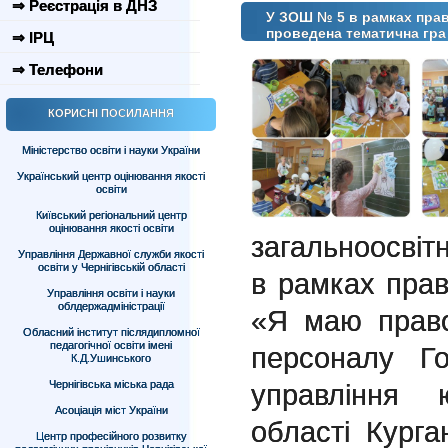
⇒ Реєстрація в ДНЗ
У ЗОШ № 5 в рамках прав
проведена тематична гра
⇒ ІРЦ
⇒ Телефони
КОРИСНІ ПОСИЛАННЯ
Міністерство освіти і науки України
Український центр оцінювання якості
освіти
Київський регіональний центр
оцінювання якості освіти
загальноосвітн
Управління Державної служби якості
освіти у Чернігівській області
в рамках прав
Управління освіти і науки
облдержадміністрації
«Я маю право
Обласний інститут післядипломної
педагогічної освіти імені
персоналу Го
К.Д.Ушинського
Чернігівська міська рада
управління ю
Асоціація міст України
області Кург
Центр професійного розвитку