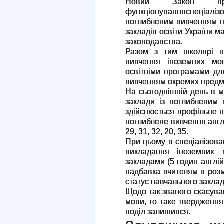
Новий Закон про
функціонуванняспеціа
поглибленим вивченням пр
закладів освіти України м
законодавства.
Разом з тим школярі н
вивчення іноземних м
освітніми програмами дл
вивченням окремих предм
На сьогоднішній день в м.
заклади із поглибленим
здійснюється профільне н
поглиблене вивчення англ
29, 31, 32, 20, 35.
При цьому в спеціалізова
викладання іноземних
закладами (5 годин англій
надбавка вчителям в розм
статус навчального заклад
Щодо так званого скасуван
мови, то таке твердження
поділ залишився.