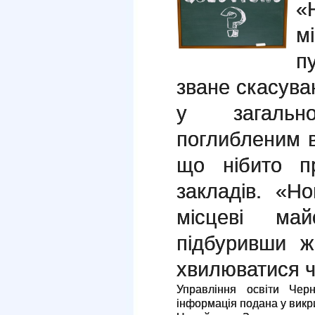
«
м
п
зване скасуван
у загальн
поглибленим 
що нібито п
закладів. «Н
місцеві майс
підбуривши ж
хвилюватися ч
Управління освіти Черн
інформація подана у викр