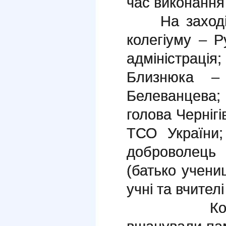
час виконання
На заході б
колегіуму – Р
адміністра
Близнюка –
Белеванцева;
голова Чернігі
ТСО України;
доброволець 
(батько учениц
учні та вчителі
Колегіїст