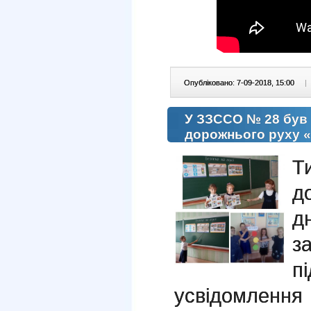
Опубліковано: 7-09-2018, 15:00
|
У ЗЗССО № 28 був
дорожнього руху «
Т
д
д
з
п
усвідомленн