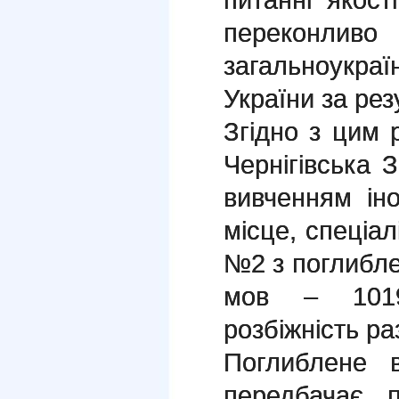
переконли
загальноукра
України за ре
Згідно з цим 
Чернігівська
вивченням ін
місце, спеціа
№2 з поглибл
мов – 1019
розбіжність ра
Поглиблене 
передбачає 