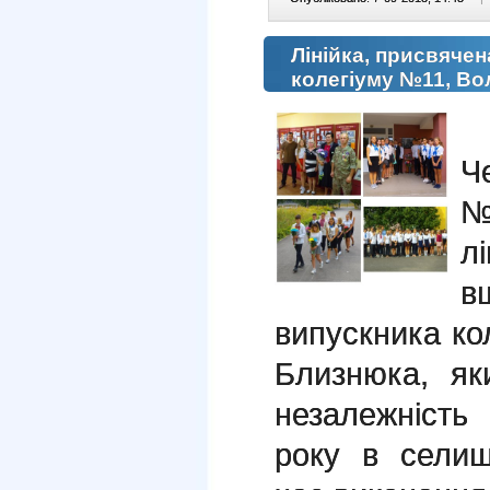
Лінійка, присвяче
колегіуму №11, В
6
Ч
№
л
в
випускника к
Близнюка, як
незалежність
року в селищ