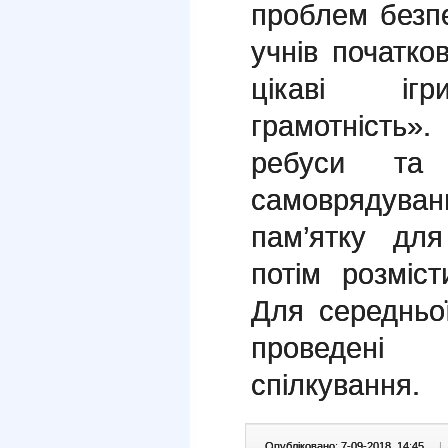
проблем безп
учнів початко
цікаві ігр
грамотність
ребуси та 
самоврядува
пам’ятку для
потім розміс
Для середньо
проведені
спілкування.
Опубліковано: 7-09-2018, 14:45
|