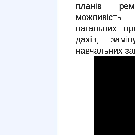
планів рем
можливість 
нагальних пр
дахів, замі
навчальних зак