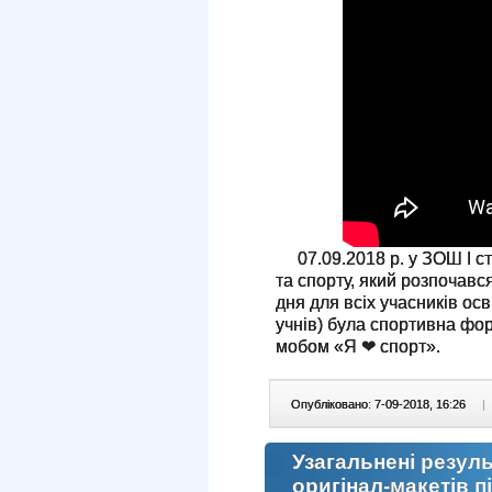
07.09.2018 р. у ЗОШ І ст
та спорту, який розпочав
дня для всіх учасників осв
учнів) була спортивна фо
мобом «Я ❤ спорт».
Опубліковано: 7-09-2018, 16:26
|
Узагальнені резул
оригінал-макетів пі