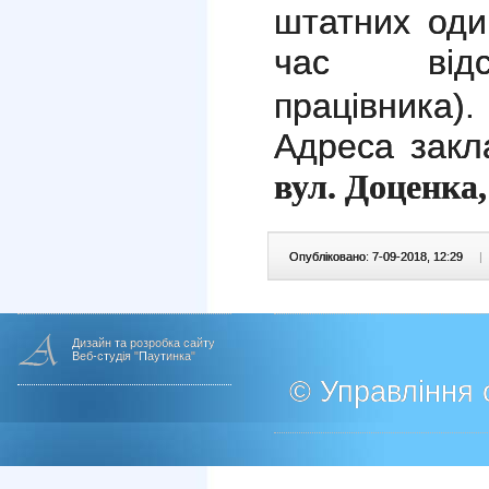
штатних оди
час відсу
працівника).
Адреса закл
вул. Доценка,
Опубліковано: 7-09-2018, 12:29
|
Дизайн та розробка сайту
Веб-студія "Паутинка"
© Управління о