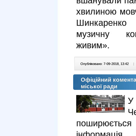
вшанували пам
хвилиною мовч
Шинкаренко
музичну ко
живим».
Опубліковано: 7-09-2018, 13:42
|
Офіційний комента
міської ради
У
Ч
поширюєть
інформація