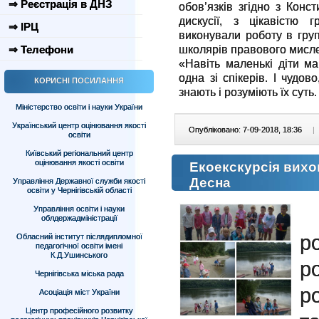
⇒ Реєстрація в ДНЗ
обов’язків згідно з Конс
дискусії, з цікавістю 
⇒ ІРЦ
виконували роботу в гру
школярів правового мисл
⇒ Телефони
«Навіть маленькі діти ма
одна зі спікерів. І чудо
КОРИСНІ ПОСИЛАННЯ
знають і розуміють їх суть.
Міністерство освіти і науки України
Український центр оцінювання якості
Опубліковано: 7-09-2018, 18:36
|
освіти
Київський регіональний центр
оцінювання якості освіти
Екоекскурсія вихо
Десна
Управління Державної служби якості
освіти у Чернігівській області
Управління освіти і науки
П
облдержадміністрації
р
Обласний інститут післядипломної
педагогічної освіти імені
К.Д.Ушинського
р
Чернігівська міська рада
р
Асоціація міст України
Центр професійного розвитку