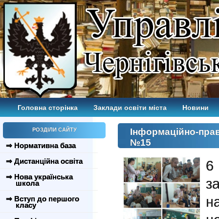
Головна сторінка
Заклади освіти міста
Новини
РОЗДІЛИ САЙТУ
Інформаційно-прав
№15
⇒ Нормативна база
⇒ Дистанційна освіта
6
⇒ Нова українська
з
школа
н
⇒ Вступ до першого
класу