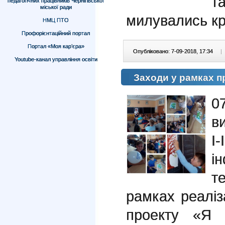
т
педагогічних працівників Чернігівської
міської ради
милувались кр
НМЦ ПТО
Профорієнтаційний портал
Портал «Моя кар’єра»
Опубліковано: 7-09-2018, 17:34
|
Youtube-канал управління освіти
Заходи у рамках п
0
в
І
і
т
рамках реаліз
проекту «Я 