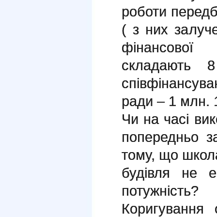
роботи передба
( з них залуч
фінансово
складають 8
співфінансува
ради – 1 млн. 1
Чи на часі ви
попередньо з
тому, що школа
будівля не е
потужність?
Коригування 