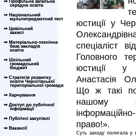
н
⇒ Профільна загальна
середня освіта
т
⇒ Національний
мультипредметний тест
юстиції у Чер
⇒ Цивільний
Олександрівн
захист
⇒ Матеріально-технічна
спеціаліст ві
база закладів
освіти
Головного те
⇒ Шкільний
громадський
юстиції у Ч
бюджет
Анастасія Ол
⇒ Стратегія розвитку
освіти Чернігівської
територіальної громади
Що ж такі п
⇒ Харчування
нашому за
⇒ Доступ до публічної
інформації
інформаційно
⇒ Публічні закупівлі
право!».
⇒ Вакансії
Суть заходу полягала у 