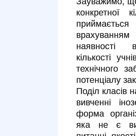
Зауважимо, щ
конкретної к
приймаєтьс
врахуванням
наявності в
кількості учн
технічного з
потенціалу зак
Поділ класів 
вивченні ін
форма організ
яка не є ви
питанні якост