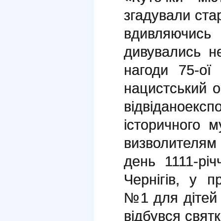
згадували стар
вдивляючис
дивувались нез
нагоди 75-ої
нацистський о
відвіданое
історичного м
визволителям
день 1111-рі
Чернігів, у пр
№1 для дітей 
відбувся святк