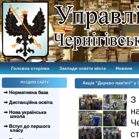
Головна сторінка
Заклади освіти міста
Новини
РОЗДІЛИ САЙТУ
Акція "Дерево пам'яті" 
⇒ Нормативна база
З
⇒ Дистанційна освіта
н
⇒ Нова українська
школа
Ч
⇒ Вступ до першого
класу
с