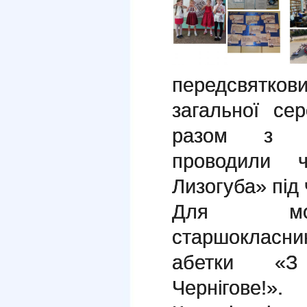
передсвятко
загальної се
разом з на
проводили 
Лизогуба» під 
Для мол
старшокласни
абетки «З
Чернігове!».