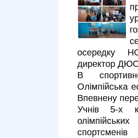
п
у
г
с
осередку Н
директор ДЮС
В спортивн
Олімпійська е
Впевнену пере
Учнів 5-х к
олімпійськи
спортсмен