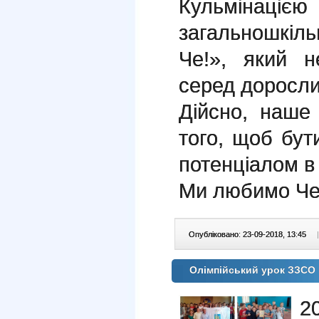
Кульміна
загальношкіл
Че!», який 
серед дорослих
Дійсно, наше 
того, щоб бут
потенціалом в 
Ми любимо Че
Опубліковано: 23-09-2018, 13:45
|
Олімпійський урок ЗЗСО
2