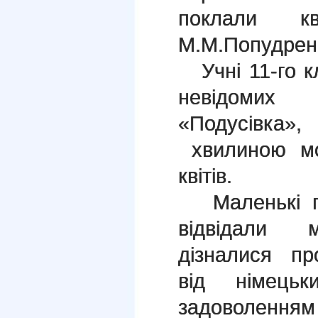
поклали к
М.М.Попудрен
Учні 11-го к
невідомих
«Подусівка»
хвилиною мо
квітів.
Маленькі гос
відвідали 
дізналися про
від німецьк
задоволення