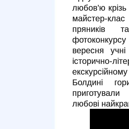
любов’ю крізь 
майстер-кла
пряників т
фотоконкурс
вересня уч
історично-лі
екскурсійном
Болдині го
приготували
любові найкращ