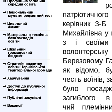
⇒ Профільна загальна
р
середня освіта
⇒ Національний
патріотично
мультипредметний тест
керівник 3-
⇒ Цивільний
захист
Михайлівна у 
⇒ Матеріально-технічна
база закладів
з і своїми
освіти
⇒ Шкільний
волонтерську 
громадський
бюджет
Березовому Га
⇒ Стратегія розвитку
освіти Чернігівської
як відомо, 
територіальної громади
честь воїнів, 
⇒ Харчування
⇒ Доступ до публічної
було посад
інформації
загиблого 
⇒ Публічні закупівлі
чий племінн
⇒ Вакансії