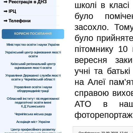
⇒ Реєстрація в ДНЗ
школі в клас
⇒ ІРЦ
було поміч
⇒ Телефони
засохло. Том
КОРИСНІ ПОСИЛАННЯ
було прийняте
Міністерство освіти і науки України
пітомнику 10 
Український центр оцінювання якості
освіти
вересня заки
Київський регіональний центр
оцінювання якості освіти
учні та батьк
Управління Державної служби якості
на Алеї пам'ят
освіти у Чернігівській області
Управління освіти і науки
справою вихов
облдержадміністрації
Обласний інститут післядипломної
АТО в наші
педагогічної освіти імені
К.Д.Ушинського
фоторепортаж 
Чернігівська міська рада
Асоціація міст України
Центр професійного розвитку