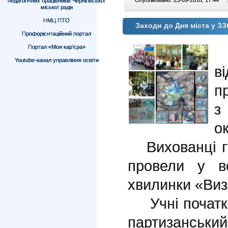
Опубліковано: 23-09-2018, 17:44
|
педагогічних працівників Чернігівської
міської ради
НМЦ ПТО
Заходи до Дня міста у З
Профорієнтаційний портал
Портал «Моя кар’єра»
2
Youtube-канал управління освіти
в
п
з
ок
Вихованці гу
провели у вс
хвилинки «Виз
Учні початко
партизанськи