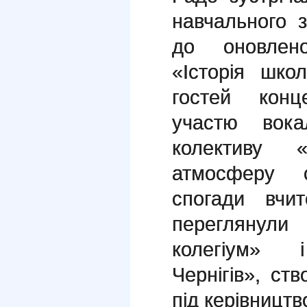
навчального з
до оновлен
«Історія школ
гостей кон
участю вока
колективу «
атмосферу с
спогади вчит
переглянули
колегіум» 
Чернігів», ст
під керівницт