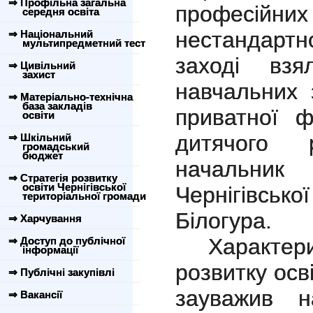
⇒ Профільна загальна
професійних 
середня освіта
нестандар
⇒ Національний
мультипредметний тест
заході взя
⇒ Цивільний
захист
навчальних 
⇒ Матеріально-технічна
база закладів
приватної ф
освіти
дитячого 
⇒ Шкільний
громадський
бюджет
начальник
⇒ Стратегія розвитку
освіти Чернігівської
Чернігівськ
територіальної громади
Білогура.
⇒ Харчування
Характер
⇒ Доступ до публічної
інформації
розвитку осві
⇒ Публічні закупівлі
зауважив н
⇒ Вакансії