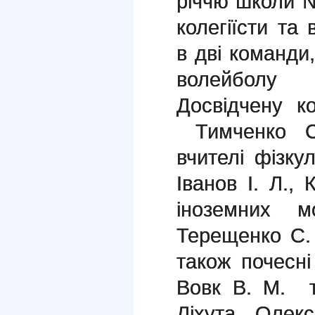
річчю школи №
колегіїсти та
в дві команди
волейболу 
Досвідчену к
Тимченко С.
вчителі фізку
Іванов І. Л.,
іноземних 
Терещенко С. 
також почесні
Вовк В. М. т
Ліхута Олекс