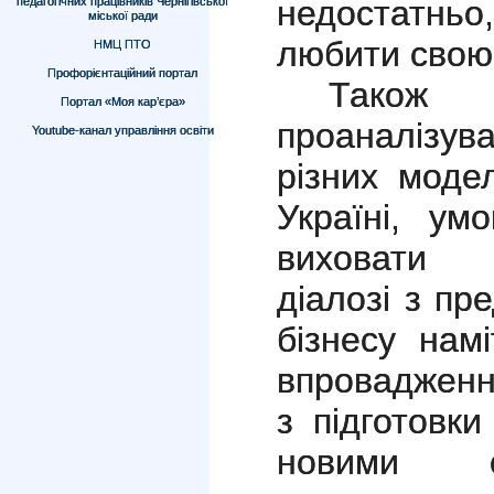
недостатнь
педагогічних працівників Чернігівської
міської ради
любити свою
НМЦ ПТО
Профорієнтаційний портал
Також 
Портал «Моя кар’єра»
проаналіз
Youtube-канал управління освіти
різних модел
Україні, ум
виховати м
діалозі з пр
бізнесу нам
впровадженн
з підготовки
новими с