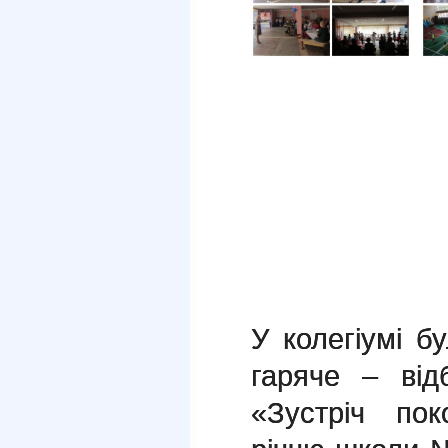
У колегіумі б
гаряче – від
«Зустріч пок