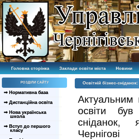
Головна сторінка
Заклади освіти міста
Новини
РОЗДІЛИ САЙТУ
Освітній бізнес-сніданок:
⇒ Нормативна база
Актуальним 
⇒ Дистанційна освіта
освіти був
⇒ Нова українська
школа
сніданок,
⇒ Вступ до першого
класу
Чернігові