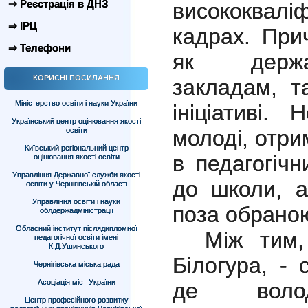
⇒ Реєстрація в ДНЗ
висококвалі
⇒ ІРЦ
кадрах. При
⇒ Телефони
як держа
КОРИСНІ ПОСИЛАННЯ
закладам, та
Міністерство освіти і науки України
ініціативі.
Український центр оцінювання якості
освіти
молоді, отри
Київський регіональний центр
в педагогіч
оцінювання якості освіти
Управління Державної служби якості
до школи, а
освіти у Чернігівській області
Управління освіти і науки
поза обрано
облдержадміністрації
Обласний інститут післядипломної
Між тим,
педагогічної освіти імені
К.Д.Ушинського
Білогура, -
Чернігівська міська рада
Асоціація міст України
де володі
Центр професійного розвитку