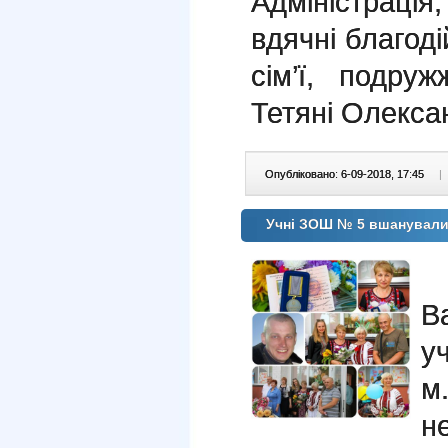
Адміністрація,
вдячні благоді
сім’ї, подру
Тетяні Олексан
Опубліковано: 6-09-2018, 17:45
|
Учні ЗОШ № 5 вшанували 
В
у
м
н