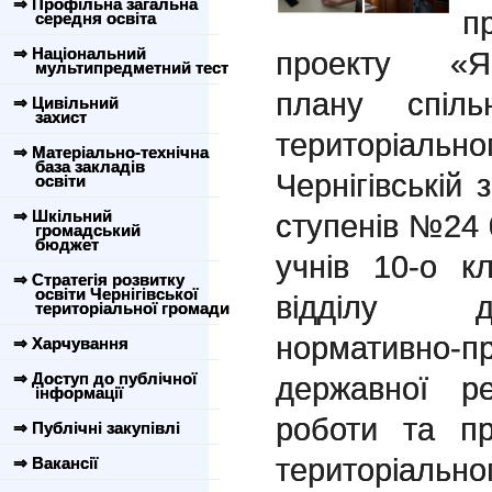
⇒ Профільна загальна
п
середня освіта
⇒ Національний
проекту «
мультипредметний тест
плану спіль
⇒ Цивільний
захист
територіальн
⇒ Матеріально-технічна
база закладів
Чернігівській з
освіти
⇒ Шкільний
ступенів №24 
громадський
бюджет
учнів 10-о к
⇒ Стратегія розвитку
освіти Чернігівської
відділу де
територіальної громади
нормативно-п
⇒ Харчування
⇒ Доступ до публічної
державної р
інформації
роботи та пр
⇒ Публічні закупівлі
територіальн
⇒ Вакансії