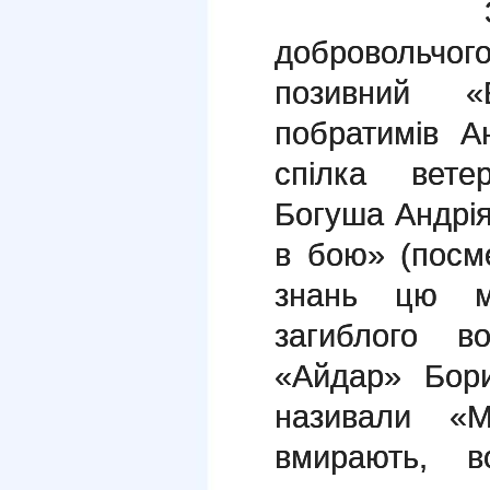
За пода
добровольчо
позивний «
побратимів А
спілка вете
Богуша Андрі
в бою» (посме
знань цю м
загиблого в
«Айдар» Бори
називали «
вмирають, в