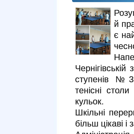
Розу
й пр
є на
чесн
Напе
Чернігівській з
ступенів №3
тенісні столи
кульок.
Шкільні перер
більш цікаві і