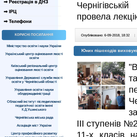
⇒ Реєстрація в ДНЗ
Чернігівські
⇒ ІРЦ
провела лекці
⇒ Телефони
КОРИСНІ ПОСИЛАННЯ
Опубліковано: 6-09-2018, 18:32
|
Міністерство освіти і науки України
Юних пішоходів вихову
Український центр оцінювання якості
освіти
"
Київський регіональний центр
оцінювання якості освіти
т
Управління Державної служби якості
освіти у Чернігівській області
п
Управління освіти і науки
облдержадміністрації
Че
Обласний інститут післядипломної
педагогічної освіти імені
з
К.Д.Ушинського
Чернігівська міська рада
ІІІ ступенів №2
Асоціація міст України
11-х класів н
Центр професійного розвитку