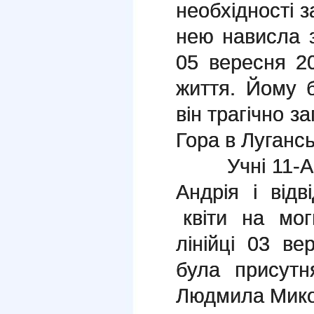
необхідності з
нею нависла за
05 вересня 2
життя. Йому 
він трагічно з
Гора в Лугансь
Учні 11-А к
Андрія і від
квіти на мог
лінійці 03 в
була присут
Людмила Мико