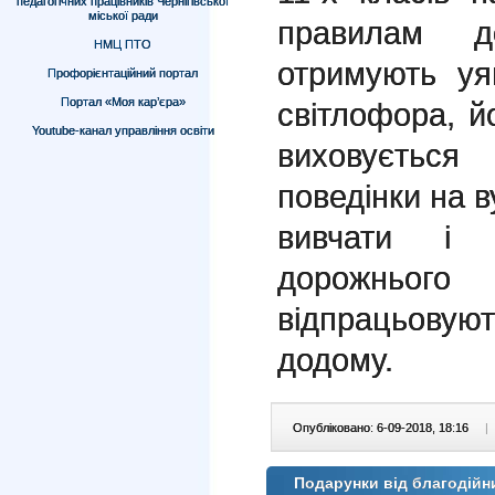
педагогічних працівників Чернігівської
міської ради
правилам д
НМЦ ПТО
отримують уя
Профорієнтаційний портал
Портал «Моя кар’єра»
світлофора, й
Youtube-канал управління освіти
виховуєтьс
поведінки на в
вивчати і 
дорожнього
відпрацьов
додому.
Опубліковано: 6-09-2018, 18:16
|
Подарунки від благодійн