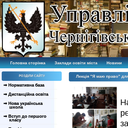
Головна сторінка
Заклади освіти міста
Новини
РОЗДІЛИ САЙТУ
Лекція "Я маю право" д
⇒ Нормативна база
⇒ Дистанційна освіта
⇒ Нова українська
школа
р
⇒ Вступ до першого
класу
з