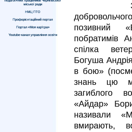
педагогічних працівників Чернігівської
За пода
міської ради
НМЦ ПТО
добровольчо
Профорієнтаційний портал
позивний «
Портал «Моя кар’єра»
Youtube-канал управління освіти
побратимів А
спілка вете
Богуша Андрі
в бою» (посме
знань цю м
загиблого в
«Айдар» Бори
називали «
вмирають, в