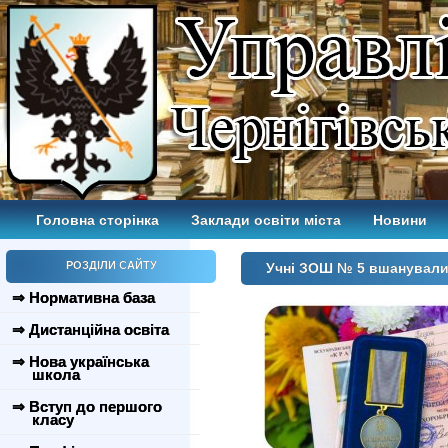
Головна сторінка
Заклади освіти міста
Новини
РОЗДІЛИ САЙТУ
Учні ЗОШ № 5 вшанували 
⇒ Нормативна база
⇒ Дистанційна освіта
⇒ Нова українська
школа
⇒ Вступ до першого
класу