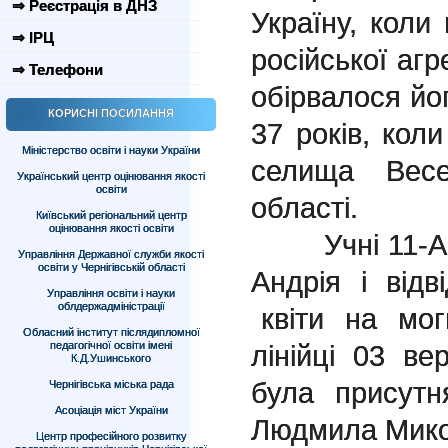
⇒ Реєстрація в ДНЗ
Україну, коли
⇒ ІРЦ
російської агр
⇒ Телефони
обірвалося йо
КОРИСНІ ПОСИЛАННЯ
37 років, коли
Міністерство освіти і науки України
селища Весе
Український центр оцінювання якості
освіти
області.
Київський регіональний центр
оцінювання якості освіти
Учні 11-А к
Управління Державної служби якості
освіти у Чернігівській області
Андрія і від
Управління освіти і науки
облдержадміністрації
квіти на мог
Обласний інститут післядипломної
педагогічної освіти імені
лінійці 03 в
К.Д.Ушинського
була присут
Чернігівська міська рада
Асоціація міст України
Людмила Мико
Центр професійного розвитку