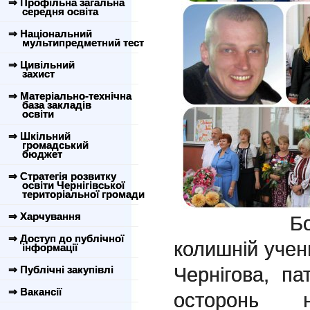
⇒ Профільна загальна
середня освіта
⇒ Національний
мультипредметний тест
⇒ Цивільний
захист
⇒ Матеріально-технічна
база закладів
освіти
⇒ Шкільний
громадський
бюджет
⇒ Стратегія розвитку
освіти Чернігівської
територіальної громади
⇒ Харчування
Богуш Ан
⇒ Доступ до публічної
колишній учен
інформації
Чернігова, па
⇒ Публічні закупівлі
⇒ Вакансії
осторонь н