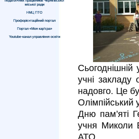
педагогічних працівників Чернігівської
міської ради
НМЦ ПТО
Профорієнтаційний портал
Портал «Моя кар’єра»
Youtube-канал управління освіти
Сьогоднішній 
учні закладу
надовго. Це бу
Олімпійський 
Дню пам’яті Г
учня Миколи Б
АТО.