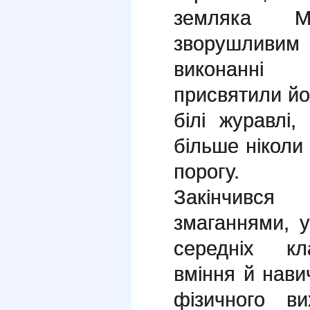
земляка М
зворушливим 
виконанні 
присвятили йо
білі журавлі,
більше ніколи
порогу.
Закінчивс
змаганнями, у
середніх кл
вміння й навич
фізичного ви