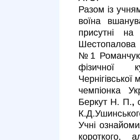
Разом із учня
воїна вшану
присутні на
Шестопалова
№1 Романчук 
фізичної 
Чернігівської 
чемпіонка Ук
Беркут Н. П.
,
с
К.Д.Ушинськог
Учні ознайоми
короткого, 