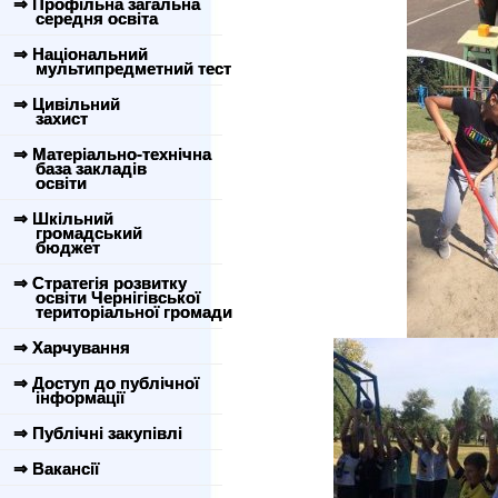
⇒ Профільна загальна
середня освіта
⇒ Національний
мультипредметний тест
⇒ Цивільний
захист
⇒ Матеріально-технічна
база закладів
освіти
⇒ Шкільний
громадський
бюджет
⇒ Стратегія розвитку
освіти Чернігівської
територіальної громади
⇒ Харчування
⇒ Доступ до публічної
інформації
⇒ Публічні закупівлі
⇒ Вакансії