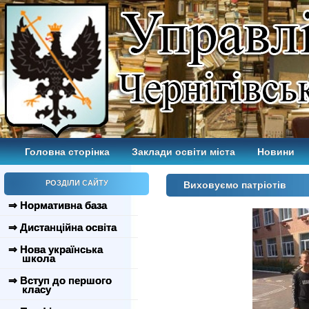
Головна сторінка
Заклади освіти міста
Новини
РОЗДІЛИ САЙТУ
Виховуємо патріотів
⇒ Нормативна база
⇒ Дистанційна освіта
⇒ Нова українська
школа
⇒ Вступ до першого
класу