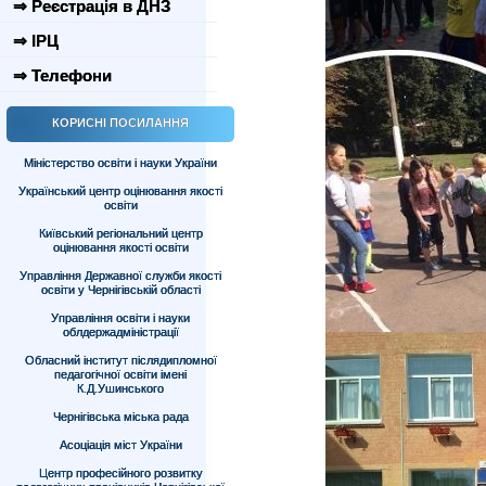
⇒ Реєстрація в ДНЗ
⇒ ІРЦ
⇒ Телефони
КОРИСНІ ПОСИЛАННЯ
Міністерство освіти і науки України
Український центр оцінювання якості
освіти
Київський регіональний центр
оцінювання якості освіти
Управління Державної служби якості
освіти у Чернігівській області
Управління освіти і науки
облдержадміністрації
Обласний інститут післядипломної
педагогічної освіти імені
К.Д.Ушинського
Чернігівська міська рада
Асоціація міст України
Центр професійного розвитку