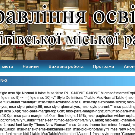
 міста
Новини
Виховна робота
Програми
Анон
 №2
[if gte mso 9]> Normal 0 false false false RU X-NONE X-NONE MicrosoftInternetExp
[if gte mso 9]> <!--[if gte mso 10]> /* Style Definitions */ table.MsoNormalTable {mso-
:"Обычная таблица"; mso-tstyle-rowband-size:0; mso-tstyle-colband-size:0; mso-
yes; mso-style-priority:99; mso-style-qformat:yes; mso-style-parent:""; mso-paddin
pt 0cm 5.4pt; mso-para-margin-top:0cm; mso-para-margin-right:0cm; mso-para-mar
m:10.0pt; mso-para-margin-left:0cm; line-height:115%; mso-pagination:widow-orphan
pt; font-family:"Calibri","sans-serif"; mso-ascii-font-family:Calibri; mso-ascii-theme-
so-fareast-font-family:"Times New Roman"; mso-fareast-theme-font:minor-fareast; m
ily:Calibri; mso-hansi-theme-font:minor-latin; mso-bidi-font-family:"Times New Ro
eme-font:minor-bidi;} table.MsoTableMediumList1Accent1 {mso-style-name:"Средн