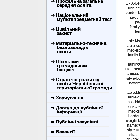
⇒ Профільна загальна
1 - Акце
середня освіта
unhide
border-b
⇒ Національний
paddi
мультипредметний тест
pag
family
⇒ Цивільний
fo
захист
table.M
⇒ Матеріально-технічна
table-co
база закладів
mso-tst
освіти
family:
f
⇒ Шкільний
family
громадський
бюджет
bidi-th
список 
tstyle-b
⇒ Стратегія розвитку
освіти Чернігівської
bottom
територіальної громади
table.M
⇒ Харчування
table-c
mso-bid
список
⇒ Доступ до публічної
інформації
mso-ts
border
weight:
⇒ Публічні закупівлі
name:"С
style-u
⇒ Вакансії
shadi
список 