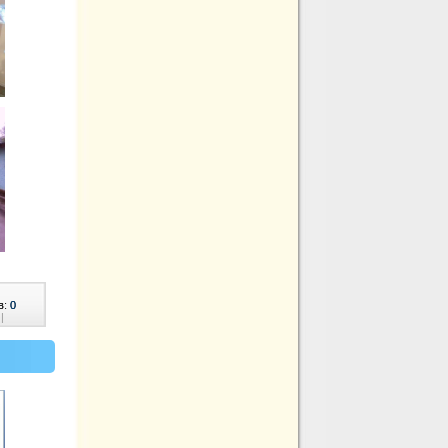
в:
0
|