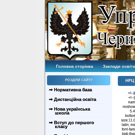
Головна сторінка
Заклади освіти
РОЗДІЛИ САЙТУ
НРЦ
⇒ Нормативна база
<!--
<!--
⇒ Дистанційна освіта
name
noshow:
⇒ Нова українська
5.4
школа
botto
size:11.0
⇒ Вступ до першого
latin; m
класу
font-fam
bidi-th