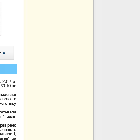
в:
0
.2017 р.
30.10.по
виховної
ового та
ого віку
дготувала
я "Тижня
ревірено
аявність
льності;
ітей" за