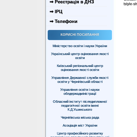
⇒ Реєстрація в ДНЗ
tstyle-
⇒ ІРЦ
⇒ Телефони
КОРИСНІ ПОСИЛАННЯ
Міністерство освіти і науки України
Український центр оцінювання якості
освіти
Київський регіональний центр
оцінювання якості освіти
Управління Державної служби якості
освіти у Чернігівській області
Управління освіти і науки
облдержадміністрації
Обласний інститут післядипломної
педагогічної освіти імені
К.Д.Ушинського
Чернігівська міська рада
Асоціація міст України
Центр професійного розвитку