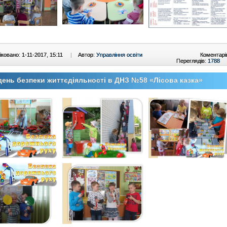
ковано: 1-11-2017, 15:11
|
Автор:
Управління освіти
Коментарі
Переглядів:
1788
ень безпеки життєдіяльності в ДНЗ №58 «Лісова казка»