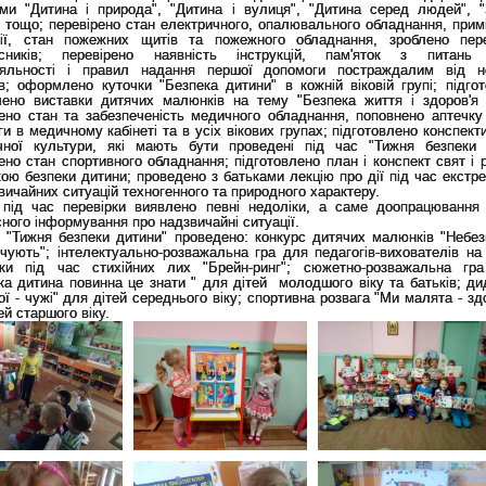
ами "Дитина і природа", "Дитина і вулиця", "Дитина серед людей", "
 тощо; перевірено стан електричного, опалювального обладнання, прим
рії, стан пожежних щитів та пожежного обладнання, зроблено пер
асників; перевірено наявність інструкцій, пам'яток з питань 
іяльності і правил надання першої допомоги постраждалим від 
в; оформлено куточки "Безпека дитини" в кожній віковій групі; підгот
ено виставки дитячих малюнків на тему "Безпека життя і здоров'я 
рено стан та забезпеченість медичного обладнання, поповнено аптечку
и в медичному кабінеті та в усіх вікових групах; підготовлено конспект
чної культури, які мають бути проведені під час "Тижня безпеки 
ено стан спортивного обладнання; підготовлено план і конспект свят і 
ою безпеки дитини; проведено з батьками лекцію про дії під час екстр
вичайних ситуацій техногенного та природного характеру.
 під час перевірки виявлено певні недоліки, а саме доопрацювання
ного інформування про надзвичайні ситуації.
 "Тижня безпеки дитини" проведено: конкурс дитячих малюнків "Небезп
чують"; інтелектуально-розважальна гра для педагогів-вихователів на
нки під час стихійних лих "Брейн-ринг"; сюжетно-розважальна гр
а дитина повинна це знати " для дітей молодшого віку та батьків; ди
ої - чужі" для дітей середнього віку; спортивна розвага "Ми малята - зд
ей старшого віку.