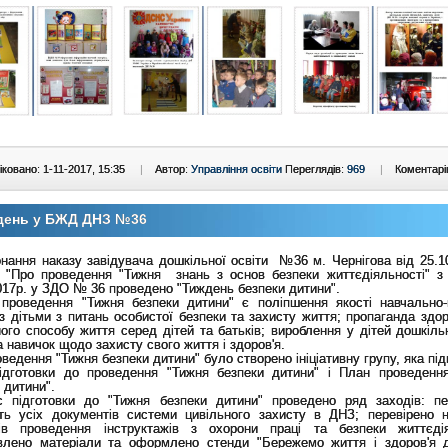
ковано: 1-11-2017, 15:35
|
Автор:
Управління освіти
Переглядів:
969
|
Коментарі
день у БЖД ДНЗ №36
нання наказу завідувача дошкільної освіти №36 м. Чернігова від 25.10
Про проведення "Тижня знань з основ безпеки життєдіяльності" з 
017р. у ЗДО № 36 проведено "Тиждень безпеки дитини".
проведення "Тижня безпеки дитини" є поліпшення якості навчально-
з дітьми з питань особистої безпеки та захисту життя; пропаганда здор
ого способу життя серед дітей та батьків; вироблення у дітей дошкільн
а навичок щодо захисту свого життя і здоров'я.
ведення "Тижня безпеки дитини" було створено ініціативну групу, яка пі
ідготовки до проведення "Тижня безпеки дитини" і План проведенн
 дитини".
с підготовки до "Тижня безпеки дитини" проведено ряд заходів: пе
сть усіх документів системи цивільного захисту в ДНЗ; перевірено н
ів проведення інструктажів з охорони праці та безпеки життєдія
овлено матеріали та оформлено стенди "Бережемо життя і здоров'я д