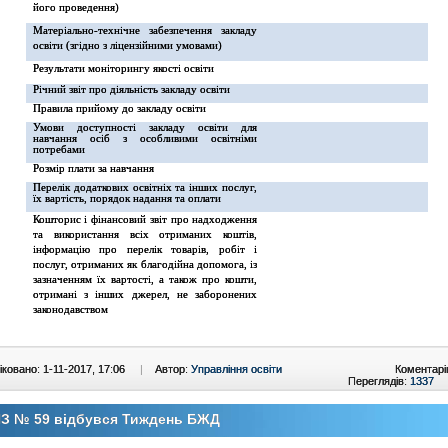
його проведення)
Матеріально-технічне забезпечення закладу
освіти (згідно з ліцензійними умовами)
Результати моніторингу якості освіти
Річний звіт про діяльність закладу освіти
Правила прийому до закладу освіти
Умови доступності закладу освіти для
навчання осіб з особливими освітніми
потребами
Розмір плати за навчання
Перелік додаткових освітніх та інших послуг,
їх вартість, порядок надання та оплати
Кошторис і фінансовий звіт про надходження
та використання всіх отриманих коштів,
інформацію про перелік товарів, робіт і
послуг, отриманих як благодійна допомога, із
зазначенням їх вартості, а також про кошти,
отримані з інших джерел, не заборонених
законодавством
ковано: 1-11-2017, 17:06
|
Автор:
Управління освіти
Коментарі
Переглядів:
1337
НЗ № 59 відбувся Тиждень БЖД