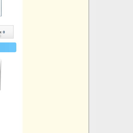
в:
0
|