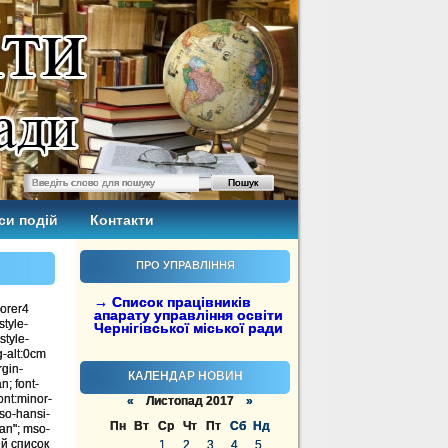
си подій
Контакти
ПРО УПРАВЛІННЯ
→ Список працівників
lorer4
апарату управління освіти
style-
Чернігівської міської ради
style-
g-alt:0cm
gin-
КАЛЕНДАР НОВИН
; font-
font:minor-
«
Листопад 2017
»
so-hansi-
Пн
Вт
Ср
Чт
Пт
Сб
Нд
man"; mso-
ий список
1
2
3
4
5