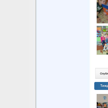
Опублі
Тиж