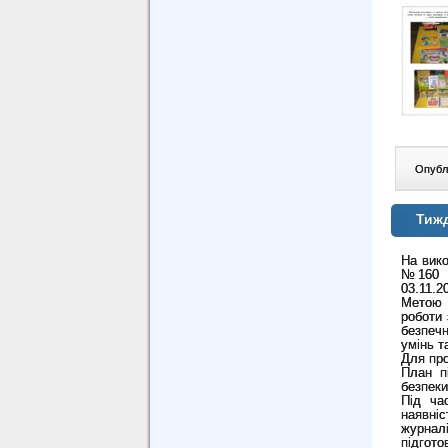
Опублі
Тиж
На вико
№160 "
03.11.2
Метою 
роботи 
безпечн
умінь т
Для про
План п
безпеки
Під ча
наявні
журнал
підгот