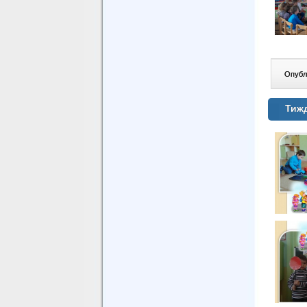
Опублі
Тижд