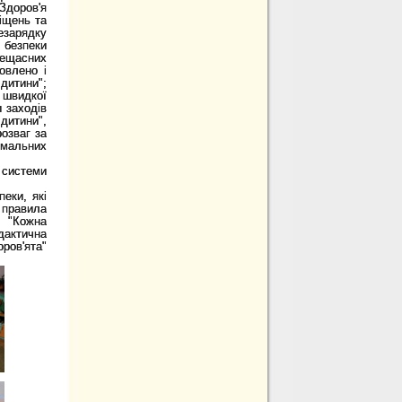
Здоров'я
іщень та
езарядку
безпеки
нещасних
овлено і
дитини";
 швидкої
и заходів
дитини",
розваг за
емальних
 системи
еки, які
 правила
а "Кожна
дактична
оров'ята"