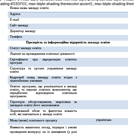
shading:#D3DFEE; mso-tstyle-shading-themecolor:accent1; mso-tstyle-shading-theme
Повна назва закладу освіти
Адреса
E-mail
Сайт закладу
Директор закладу
Телефон
Прозорість та інформаційна відкритість закладу освіти
Статут закладу освіти
Ліцензії на провадження освітньої діяльності
Сертифікати про акредитацію освітніх
програм
Структура та органи управління закладу
освіти
Кадровий склад закладу освіти згідно з
ліцензійними умовами
Освітні програми, що реалізуються в закладі
освіти, та перелік освітніх компонентів, що
передбачені відповідною освітньою
програмою
Територія обслуговування, закріплена за
закладом освіти його засновником
Ліцензований обсяг та фактична кількість
осіб, які навчаються у закладі освіти
українська
Мова (мови) освітнього процесу
Наявність вакантних посад, порядок і умови
проведення конкурсу на їх заміщення (у разі