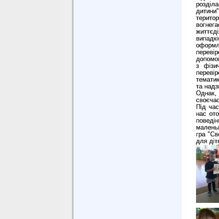
розділ
дитини"
терито
вогнег
життєд
випадкі
оформл
переві
допомог
з фізи
перевір
тематик
та надз
Однак,
своєчас
Під час
нас ото
поведі
маленьк
гра "Св
для діт