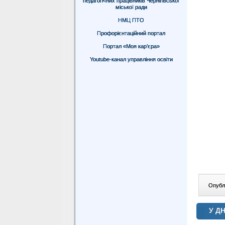
педагогічних працівників Чернігівської
міської ради
НМЦ ПТО
Профорієнтаційний портал
Портал «Моя кар’єра»
Youtube-канал управління освіти
Опублі
У Д