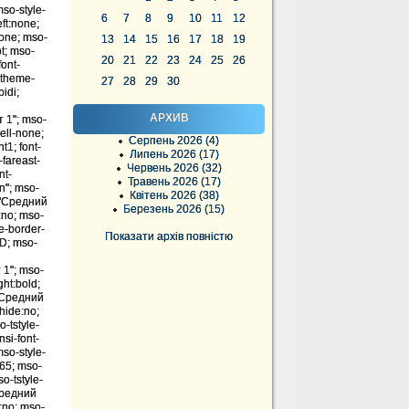
mso-style-
6
7
8
9
10
11
12
ft:none;
none; mso-
13
14
15
16
17
18
19
t; mso-
20
21
22
23
24
25
26
font-
i-theme-
27
28
29
30
idi;
АРХИВ
 1"; mso-
cell-none;
Серпень 2026 (4)
t1; font-
Липень 2026 (17)
-fareast-
Червень 2026 (32)
nt-
Травень 2026 (17)
n"; mso-
Квітень 2026 (38)
:"Средний
Березень 2026 (15)
:no; mso-
e-border-
Показати архів повністю
7D; mso-
 1"; mso-
ght:bold;
:"Средний
hide:no;
-tstyle-
si-font-
so-style-
:65; mso-
o-tstyle-
Средний
:no; mso-