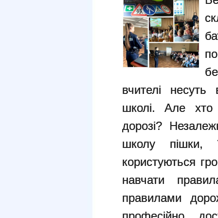
с
ба
п
бе
вчителі несуть 
школі. Але хто
дорозі? Незалеж
школу пішки, 
користуються гро
навчати прави
правилами дорож
професійно, дос