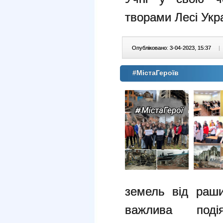
творами Лесі Укр
Опубліковано: 3-04-2023, 15:37
|
#МістаГероїв
земель від раши
важлива под