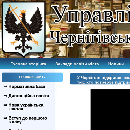
Головна сторінка
Заклади освіти міста
Новини
РОЗДІЛИ САЙТУ
У Чернігові відкрився ін
тих, хто потребує підтри
⇒ Нормативна база
⇒ Дистанційна освіта
⇒ Нова українська
школа
⇒ Вступ до першого
класу