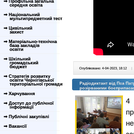
⇒ Профільна загальна
середня освіта
⇒ Національний
мультипредметний тест
⇒ Цивільний
захист
⇒ Матеріально-технічна
база закладів
освіти
⇒ Шкільний
громадський
бюджет
Опубліковано: 4-04-2023, 18:12
|
⇒ Стратегія розвитку
освіти Чернігівської
Радіодиктант від Пса Пат
територіальної громади
розірваними боєприпас
⇒ Харчування
4 
⇒ Доступ до публічної
інформації
п
⇒ Публічні закупівлі
не
⇒ Вакансії