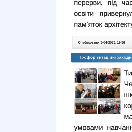
перерви, під час
освіти приверн
пам'яток архітект
Опубліковано: 3-04-2023, 19:56
|
Профорієнтаційні заход
Т
Че
шк
ко
м
умовами навчання