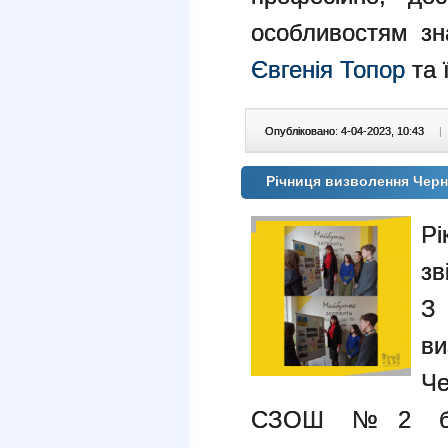
особливостям зн
Євгенія Топор
та ї
Опубліковано: 4-04-2023, 10:43
|
Річниця визволення Черні
Рі
зв
З
в
Ч
СЗОШ №2 були