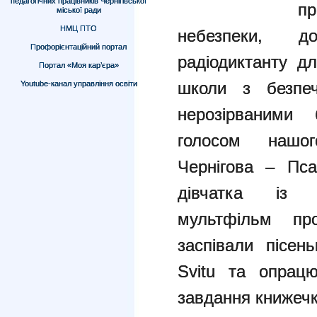
педагогічних працівників Чернігівської
п
міської ради
НМЦ ПТО
небезпеки, д
Профорієнтаційний портал
радіодиктанту д
Портал «Моя кар’єра»
школи з безпеч
Youtube-канал управління освіти
нерозірваними 
голосом нашо
Чернігова – Пс
дівчатка із 
мультфільм пр
заспівали пісен
Svitu та опрац
завдання книжечк