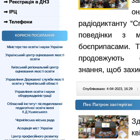
за
⇒ Реєстрація в ДНЗ
о
⇒ ІРЦ
⇒ Телефони
радіодиктанту “С
поведінки з 
КОРИСНІ ПОСИЛАННЯ
боєприпасами. Т
Міністерство освіти і науки України
Український центр оцінювання якості
продовжують о
освіти
Київський регіональний центр
знання, щоб захис
оцінювання якості освіти
Управління Державної служби якості
освіти у Чернігівській області
Опубліковано: 4-04-2023, 16:29
|
Управління освіти і науки
облдержадміністрації
Обласний інститут післядипломної
Пес Патрон застерігає
педагогічної освіти імені
К.Д.Ушинського
Зд
Чернігівська міська рада
Асоціація міст України
к
Центр професійного розвитку