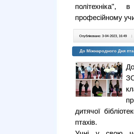
політехніка",
професійному уч
Опубліковано: 3-04-2023, 16:49
|
До Міжнародного Дня пта
До
З
к
пр
дитячої бібліоте
птахів.
Учні у свою че