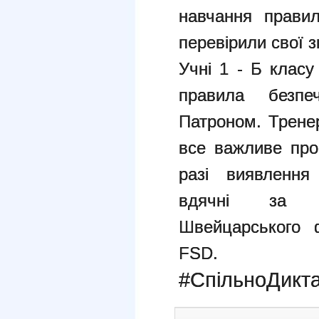
навчання правил
перевірили свої з
Учні 1 - Б клас
правила безпе
Патроном. Трене
все важливе про
разі виявлення
вдячні за с
Швейцарського 
FSD.
#СпільноДикт