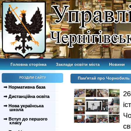
Головна сторінка
Заклади освіти міста
Новини
РОЗДІЛИ САЙТУ
Пам'ятай про Чорнобиль
⇒ Нормативна база
26
⇒ Дистанційна освіта
іс
⇒ Нова українська
школа
Чо
⇒ Вступ до першого
класу
св