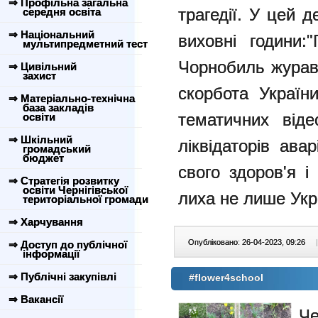
⇒ Профільна загальна
трагедії. У цей 
середня освіта
⇒ Національний
виховні години:
мультипредметний тест
Чорнобиль журавл
⇒ Цивільний
захист
скорбота України
⇒ Матеріально-технічна
база закладів
тематичних віде
освіти
⇒ Шкільний
ліквідаторів ава
громадський
бюджет
свого здоров'я і
⇒ Стратегія розвитку
освіти Чернігівської
лиха не лише Укра
територіальної громади
⇒ Харчування
Опубліковано: 26-04-2023, 09:26
|
⇒ Доступ до публічної
інформації
⇒ Публічні закупівлі
#flower4school
⇒ Вакансії
Че