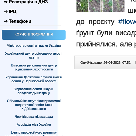
⇒ Реєстрація в ДНЗ
шк
⇒ ІРЦ
до проєкту
#flow
⇒ Телефони
ґрунт були висадж
КОРИСНІ ПОСИЛАННЯ
прийнялися, але 
Міністерство освіти і науки України
Український центр оцінювання якості
освіти
Опубліковано: 26-04-2023, 07:52
|
Київський регіональний центр
оцінювання якості освіти
Управління Державної служби якості
освіти у Чернігівській області
Управління освіти і науки
облдержадміністрації
Обласний інститут післядипломної
педагогічної освіти імені
К.Д.Ушинського
Чернігівська міська рада
Асоціація міст України
Центр професійного розвитку