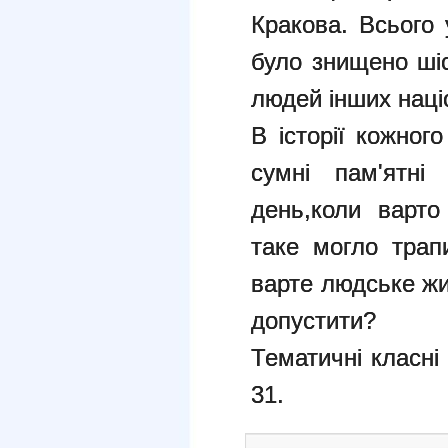
Кракова. Всього
було знищено шіс
людей інших наці
В історії кожног
сумні пам'ятні 
день,коли варто
таке могло трап
варте людське жи
допустити?
Тематичні класні 
31.