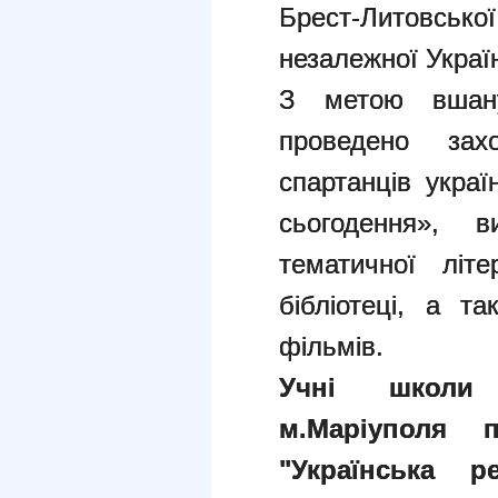
Брест-Литовськ
незалежної Украї
З метою вшану
проведено зах
спартанців украї
сьогодення», в
тематичної літе
бібліотеці, а т
фільмів.
Учн
і
школ
и
р
м.Маріуполя 
"Українська р