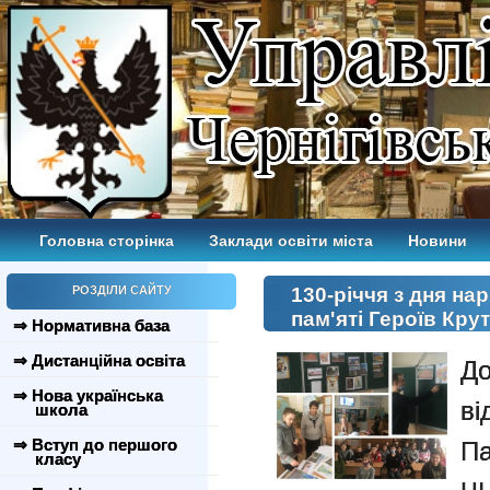
Головна сторінка
Заклади освіти міста
Новини
РОЗДІЛИ САЙТУ
130-річчя з дня н
пам'яті Героїв Кру
⇒ Нормативна база
⇒ Дистанційна освіта
До
⇒ Нова українська
ві
школа
⇒ Вступ до першого
П
класу