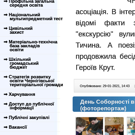
Ч
⇒ Профільна загальна
середня освіта
асоціація. В інт
⇒ Національний
мультипредметний тест
відомі факти з
⇒ Цивільний
захист
"екскурсію" вул
⇒ Матеріально-технічна
Тичина. А поезі
база закладів
освіти
продовжила бесід
⇒ Шкільний
громадський
Героїв Крут.
бюджет
⇒ Стратегія розвитку
освіти Чернігівської
територіальної громади
Опубліковано: 29-01-2021, 14:43
|
⇒ Харчування
День Соборності 
⇒ Доступ до публічної
інформації
(фоторепортаж)
⇒ Публічні закупівлі
⇒ Вакансії