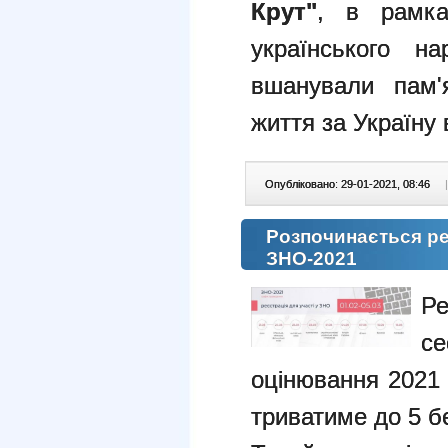
Крут"
, в рамка
українського н
вшанували пам'
життя за Україну в
Опубліковано: 29-01-2021, 08:46
|
Розпочинається реє
ЗНО-2021
Ре
се
оцінювання 2021 
триватиме до 5 б