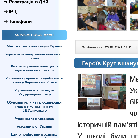
⇒ Реєстрація в ДНЗ
⇒ ІРЦ
⇒ Телефони
КОРИСНІ ПОСИЛАННЯ
Міністерство освіти і науки України
Опубліковано: 29-01-2021, 11:11
|
Український центр оцінювання якості
освіти
Героїв Крут вшан
Київський регіональний центр
оцінювання якості освіти
Ма
Управління Державної служби якості
освіти у Чернігівській області
Ук
Управління освіти і науки
облдержадміністрації
бі
Обласний інститут післядипломної
педагогічної освіти імені
К.Д.Ушинського
ч
Чернігівська міська рада
історичній пам'яті
Асоціація міст України
У школі були пр
Центр професійного розвитку