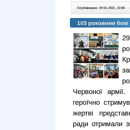
Опубліковано: 29-01-2021, 10:06
|
103 роковини бою 
29
р
К
за
ро
Червоної армії.
героїчно стриму
жертві представ
ради отримали з