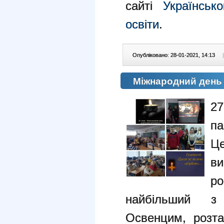
сайті
Українськ
освіти
.
Опубліковано: 28-01-2021, 14:13
|
Міжнародний день 
2
па
Ц
ви
ро
найбільший з г
Освенцим, розта