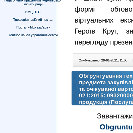
педагогічних працівників Чернігівської
міської ради
формі обгово
НМЦ ПТО
віртуальних екс
Профорієнтаційний портал
Портал «Моя кар’єра»
Героїв Крут, з
Youtube-канал управління освіти
перегляду презента
Опубліковано: 29-01-2021, 11:00
|
Обґрунтування тех
предмета закупівл
та очікуваної варт
021:2015: 09320000
продукція (Послуга
Завантажи
Obgruntu