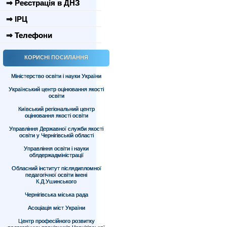
⇒ Реєстрація в ДНЗ
⇒ ІРЦ
⇒ Телефони
КОРИСНІ ПОСИЛАННЯ
Міністерство освіти і науки України
Український центр оцінювання якості
освіти
Київський регіональний центр
оцінювання якості освіти
Управління Державної служби якості
освіти у Чернігівській області
Управління освіти і науки
облдержадміністрації
Обласний інститут післядипломної
педагогічної освіти імені
К.Д.Ушинського
Чернігівська міська рада
Асоціація міст України
Центр професійного розвитку