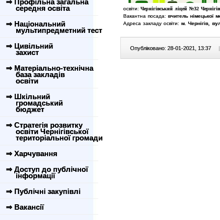
⇒ Профільна загальна
середня освіта
освіти:
Чернігівський ліцей №32 Чернігівс
Вакантна посада:
вчитель німецької м
⇒ Національний
Адреса закладу освіти:
м. Чернігів, вул
мультипредметний тест
⇒ Цивільний
Опубліковано: 28-01-2021, 13:37
|
захист
⇒ Матеріально-технічна
база закладів
освіти
⇒ Шкільний
громадський
бюджет
⇒ Стратегія розвитку
освіти Чернігівської
територіальної громади
⇒ Харчування
⇒ Доступ до публічної
інформації
⇒ Публічні закупівлі
⇒ Вакансії