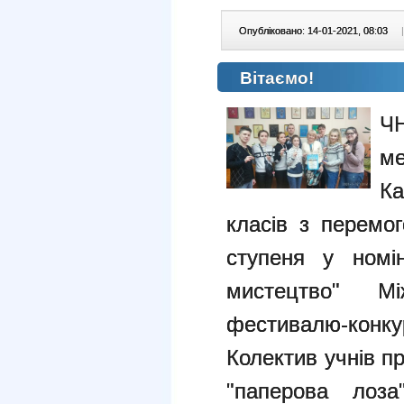
Опубліковано: 14-01-2021, 08:03
|
Вітаємо!
Ч
ме
Ка
класів з перемо
ступеня у номін
мистецтво" Між
фестивалю-конк
Колектив учнів пр
"паперова лоза