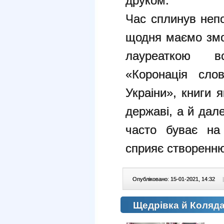
друком.
Час сплинув непо
щодня маємо змо
лауреаткою в
«Коронація сло
Украіни», книги 
державі, а й дал
часто буває на 
сприяє створенню
Опубліковано: 15-01-2021, 14:32
|
Щедрівка й Коляда