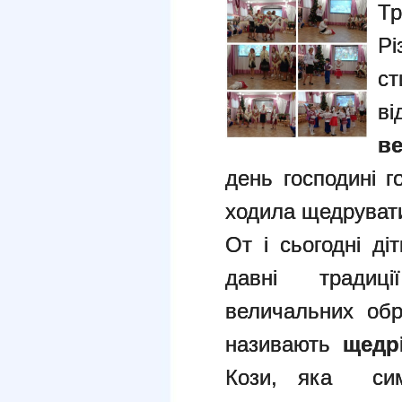
Тр
Рі
ст
ві
ве
день господині 
ходила щедруват
От і сьогодні д
давні традиції
величальних обр
називають
щедр
Кози, яка симв