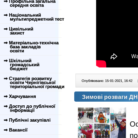
⇒ Профільна загальна
середня освіта
⇒ Національний
мультипредметний тест
⇒ Цивільний
захист
⇒ Матеріально-технічна
база закладів
освіти
⇒ Шкільний
громадський
бюджет
⇒ Стратегія розвитку
Опубліковано: 15-01-2021, 16:42
|
освіти Чернігівської
територіальної громади
⇒ Харчування
Зимові розваги Д
⇒ Доступ до публічної
інформації
⇒ Публічні закупівлі
О
⇒ Вакансії
п