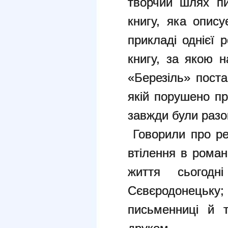
творчий шлях пи
книгу, яка опису
прикладі однієї 
книгу, за якою 
«Березіль» поста
якій порушено п
завжди були разо
Говорили про реа
втілення в рома
життя сьогод
Сєвєродонецьку
письменниці й т