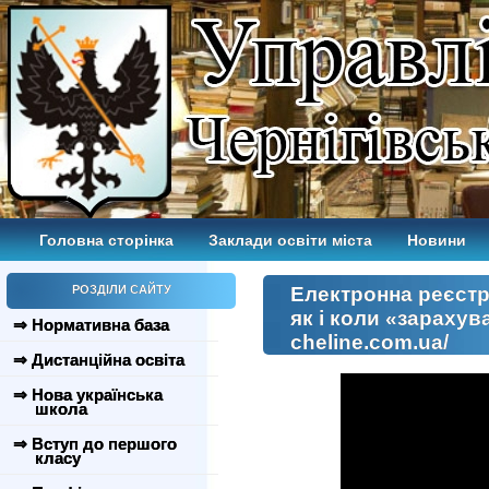
Головна сторінка
Заклади освіти міста
Новини
РОЗДІЛИ САЙТУ
Електронна реєстр
як і коли «зарахув
⇒ Нормативна база
cheline.com.ua/
⇒ Дистанційна освіта
⇒ Нова українська
школа
⇒ Вступ до першого
класу