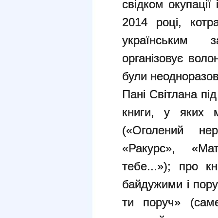
свідком окупації
2014 році, котр
українським з
організовує воло
були неодноразов
Пані Світлана під
книги, у яких 
(«Оголений не
«Ракурс», «Ма
тебе...»); про к
байдужими і пор
ти поруч» (сам