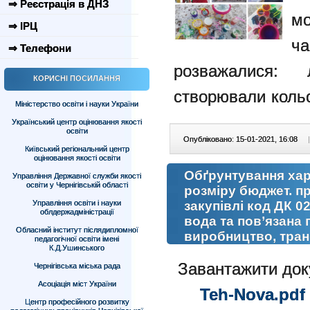
⇒ Реєстрація в ДНЗ
мо
⇒ ІРЦ
ч
⇒ Телефони
розважалися:
КОРИСНІ ПОСИЛАННЯ
створювали кольо
Міністерство освіти і науки України
Український центр оцінювання якості
освіти
Опубліковано: 15-01-2021, 16:08
|
Київський регіональний центр
оцінювання якості освіти
Обґрунтування хар
Управління Державної служби якості
освіти у Чернігівській області
розміру бюджет. пр
Управління освіти і науки
закупівлі код ДК 0
облдержадміністрації
вода та пов’язана п
Обласний інститут післядипломної
виробництво, тран
педагогічної освіти імені
К.Д.Ушинського
Завантажити до
Чернігівська міська рада
Асоціація міст України
Teh-Nova.pdf
Центр професійного розвитку