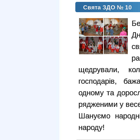
Свята ЗДО № 10
Бе
Дн
с
р
щедрували, кол
господарів, ба
одному та доросл
рядженими у весел
Шануємо народні
народу!