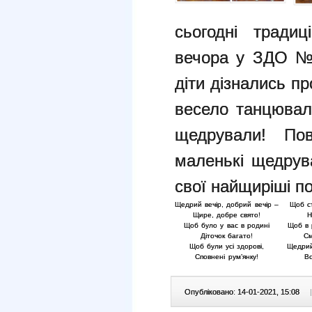
сьогодні тради
вечора у ЗДО №4
діти дізнались про
весело танцювали
щедрували! Пов
маленькі щедрув
свої найщиріші п
Щедрий вечір, добрий вечір –
Щоб с
Щире, добре свято!
Н
Щоб було у вас в родині
Щоб в 
Діточок багато!
См
Щоб були усі здорові,
Щедрий
Сповнені рум’янку!
Вс
Опубліковано: 14-01-2021, 15:08
|