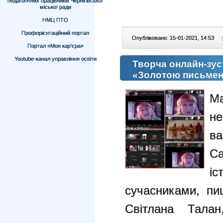
педагогічних працівників Чернігівської
міської ради
НМЦ ПТО
Профорієнтаційний портал
Опубліковано: 15-01-2021, 14:53
|
Портал «Моя кар’єра»
Youtube-канал управління освіти
Творча онлайн-зус
«Золотою письмен
Ма
не
ва
С
і
сучасниками, пи
Світлана Талан