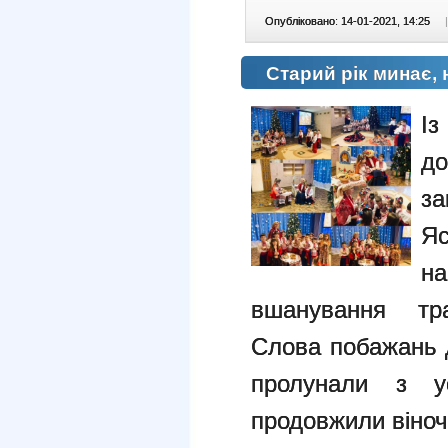
Опубліковано: 14-01-2021, 14:25
|
Старий рік минає, 
І
д
за
Я
н
вшанування тра
Слова побажань д
пролунали з ус
продовжили віночо