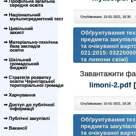
⇒ Профільна загальна
середня освіта
⇒ Національний
Опубліковано: 15-01-2021, 18:30
|
мультипредметний тест
⇒ Цивільний
Обґрунтування тех
захист
предмета закупівл
⇒ Матеріально-технічна
та очікуваної варт
база закладів
освіти
021:2015: 03220000
та лимони свіжі)
⇒ Шкільний
громадський
бюджет
Завантажити ф
⇒ Стратегія розвитку
освіти Чернігівської
limoni-2.pdf
[
територіальної громади
⇒ Харчування
Опубліковано: 15-01-2021, 18:28
|
⇒ Доступ до публічної
інформації
⇒ Публічні закупівлі
Обґрунтування тех
предмета закупівл
⇒ Вакансії
та очікуваної варт