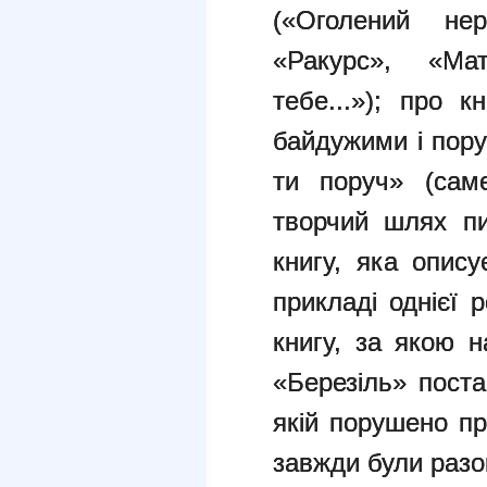
(«Оголений не
«Ракурс», «Ма
тебе...»); про к
байдужими і пор
ти поруч» (сам
творчий шлях пи
книгу, яка опису
прикладі однієї 
книгу, за якою 
«Березіль» поста
якій порушено п
завжди були разо