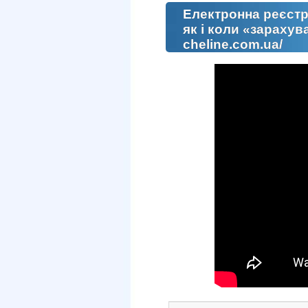
Електронна реєстр
як і коли «зарахув
cheline.com.ua/