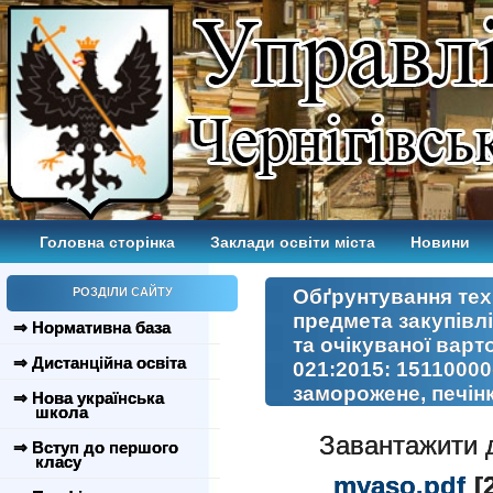
Головна сторінка
Заклади освіти міста
Новини
РОЗДІЛИ САЙТУ
Обґрунтування тех
предмета закупівл
⇒ Нормативна база
та очікуваної варт
⇒ Дистанційна освіта
021:2015: 15110000
заморожене, печін
⇒ Нова українська
школа
Завантажити 
⇒ Вступ до першого
класу
myaso.pdf
[2