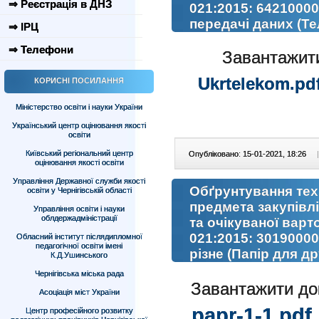
⇒ Реєстрація в ДНЗ
021:2015: 64210000
передачі даних (Те
⇒ ІРЦ
⇒ Телефони
Завантажит
Ukrtelekom.pd
КОРИСНІ ПОСИЛАННЯ
Міністерство освіти і науки України
Український центр оцінювання якості
освіти
Київський регіональний центр
Опубліковано: 15-01-2021, 18:26
|
оцінювання якості освіти
Управління Державної служби якості
Обґрунтування тех
освіти у Чернігівській області
предмета закупівл
Управління освіти і науки
облдержадміністрації
та очікуваної варт
021:2015: 3019000
Обласний інститут післядипломної
педагогічної освіти імені
різне (Папір для д
К.Д.Ушинського
Чернігівська міська рада
Завантажити до
Асоціація міст України
papr-1-1.pdf
Центр професійного розвитку