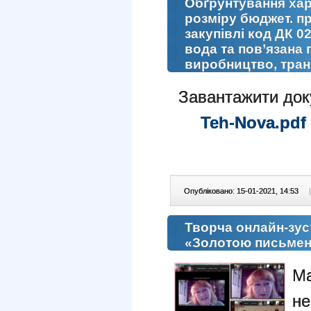
Обґрунтування хар
розміру бюджет. пр
закупівлі код ДК 0
вода та пов’язана п
виробництво, тран
Завантажити до
Teh-Nova.pdf
Опубліковано: 15-01-2021, 14:53
|
Творча онлайн-зус
«Золотою письмен
Ма
не