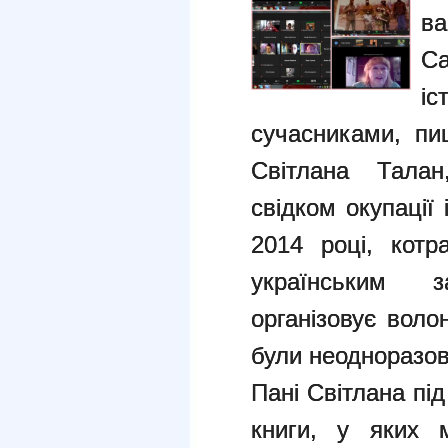
ва
С
і
сучасниками, пи
Світлана Талан
свідком окупації
2014 році, котр
українським з
організовує воло
були неодноразов
Пані Світлана під
книги, у яких 