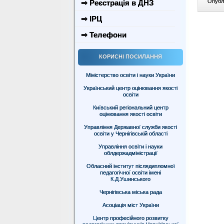
Опублі
⇒ Реєстрація в ДНЗ
⇒ ІРЦ
⇒ Телефони
КОРИСНІ ПОСИЛАННЯ
Міністерство освіти і науки України
Український центр оцінювання якості
освіти
Київський регіональний центр
оцінювання якості освіти
Управління Державної служби якості
освіти у Чернігівській області
Управління освіти і науки
облдержадміністрації
Обласний інститут післядипломної
педагогічної освіти імені
К.Д.Ушинського
Чернігівська міська рада
Асоціація міст України
Центр професійного розвитку