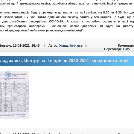
асників ще й громадянська освіта, зарубіжна література та технології. Інші ж предмети 
ні початкових класів будуть приходити до школи так, як і раніше: на 8.00 чи 8.30. А год
11 класів зміщені у часі. Тобто одночасного початку занять у всіх школах не буде, що п
и для запобігання поширенню COVID-19. А саме, з потребою розвести в часі кор
ьким транспортом школярами і основною масою дорослих, які їдуть на робот
ся місця додаткової небезпеки розповсюдження інфекції.
ковано: 18-01-2021, 16:49
|
Автор:
Управління освіти
Коментарі
Переглядів:
1285
лад занять Центру на ІІ півріччя 2020-2021 навчального року