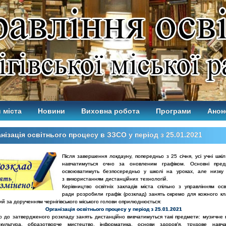
 міста
Новини
Виховна робота
Програми
Анон
нізація освітнього процесу в ЗЗСО у період з 25.01.2021
Після завершення локдауну, попередньо з 25 січня, усі учні шкі
навчатимуться очно за оновленим графіком. Основні пред
освоюватимуть безпосередньо у школі на уроках, але низку
з використанням дистанційних технологій.
Керівництво освітніх закладів міста спільно з управлінням осві
ради розробили графік (розклад) занять окремо для кожного кл
ий за дорученням чернігівського міського голови оприлюднюється:
Організація освітнього процесу у період з 25.01.2021
но до затвердженого розкладу занять дистанційно вивчатимуться такі предмети: музичне 
 культура, образотворче мистецтво, інформатика, основи здоров'я, трудове навч