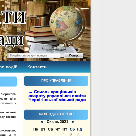
си подій
Контакти
ПРО УПРАВЛІННЯ
→ Список працівників
л Чернігова
апарату управління освіти
мети діти
Чернігівської міської ради
 окремих -
ти міської
КАЛЕНДАР НОВИН
асу кожної
«
Січень 2021
»
Пн
Вт
Ср
Чт
Пт
Сб
Нд
мистецтво,
1
2
3
ання, а у