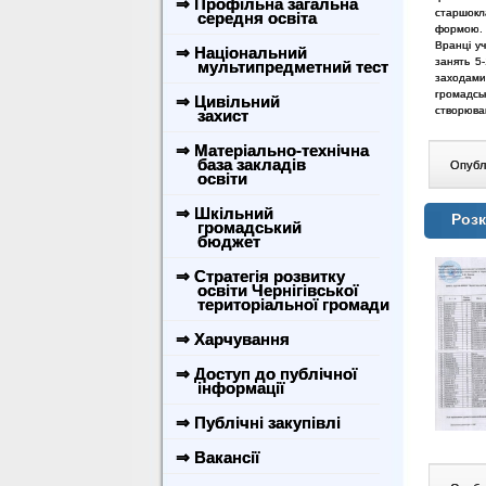
⇒ Профільна загальна
старшокл
середня освіта
формою.
Вранці уч
⇒ Національний
занять 5-
мультипредметний тест
заходам
громадс
⇒ Цивільний
створював
захист
⇒ Матеріально-технічна
база закладів
Опублі
освіти
⇒ Шкільний
Розк
громадський
бюджет
⇒ Стратегія розвитку
освіти Чернігівської
територіальної громади
⇒ Харчування
⇒ Доступ до публічної
інформації
⇒ Публічні закупівлі
⇒ Вакансії