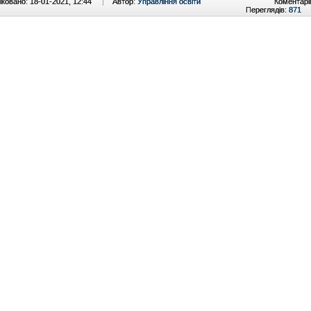
ковано: 18-01-2021, 12:44
|
Автор:
Управління освіти
Коментарі
Переглядів:
871