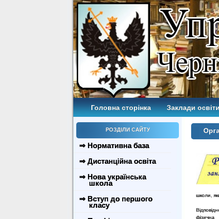
Головна сторінка
Заклади освіти
РОЗДІЛИ САЙТУ
Орга
⇒ Нормативна база
⇒ Дистанційна освіта
⇒ Нова українська
школа
школи, як
⇒ Вступ до першого
класу
Відповід
фізична