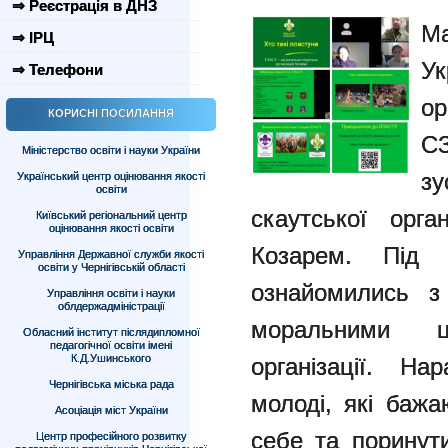
⇒ Реєстрація в ДНЗ
М
⇒ ІРЦ
У
⇒ Телефони
ор
КОРИСНІ ПОСИЛАННЯ
С
Міністерство освіти і науки України
з
Український центр оцінювання якості
освіти
скаутської орга
Київський регіональний центр
оцінювання якості освіти
Козарем. Під 
Управління Державної служби якості
освіти у Чернігівській області
ознайомились з 
Управління освіти і науки
облдержадміністрації
моральними ц
Обласний інститут післядипломної
педагогічної освіти імені
К.Д.Ушинського
організації. На
Чернігівська міська рада
молоді, які бажа
Асоціація міст України
себе та поринути
Центр професійного розвитку