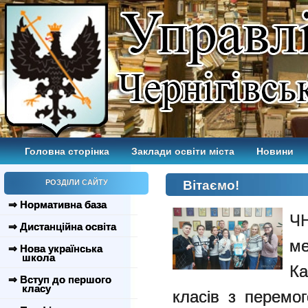
Головна сторінка
Заклади освіти міста
Новини
РОЗДІЛИ САЙТУ
Вітаємо!
⇒ Нормативна база
Ч
⇒ Дистанційна освіта
ме
⇒ Нова українська
школа
Ка
⇒ Вступ до першого
класу
класів з перемо