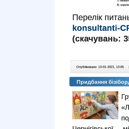
7) визна
8) оприлю
Перелік питан
konsultanti-C
(cкачувань: 3
Опубліковано: 13-01-2021, 13:05
|
Придбання бізібор
Гр
«Л
п
Чернігівської 