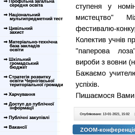
⇒ Профільна загальна
ступеня у номін
середня освіта
⇒ Національний
мистецтво" Між
мультипредметний тест
фестивалю-конк
⇒ Цивільний
захист
Колектив учнів пр
⇒ Матеріально-технічна
база закладів
"паперова лоза
освіти
⇒ Шкільний
вироби з вовни (н
громадський
бюджет
Бажаємо учителю
⇒ Стратегія розвитку
освіти Чернігівської
успіхів.
територіальної громади
Пишаємося Вами
⇒ Харчування
⇒ Доступ до публічної
інформації
Опубліковано: 13-01-2021, 15:02
|
⇒ Публічні закупівлі
⇒ Вакансії
ZOOM-конференція 