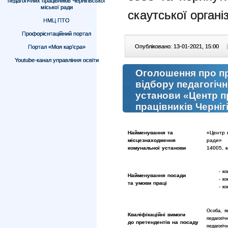
педагогічних працівників Чернігівської
міської ради
скаутської органі
НМЦ ПТО
Профорієнтаційний портал
Опубліковано: 13-01-2021, 15:00
|
Портал «Моя кар’єра»
Youtube-канал управління освіти
Оголошення про п
відбору педагогіч
установи «Центр п
працівників Черніг
Найменування та
«Центр п
місцезнаходження
ради»
комунальної установи
14005, м
- ко
Найменування посади
- ко
та умови праці
- к
Особа, я
Кваліфікаційні вимоги
педагогі
до претендентів на посаду
педагогіч