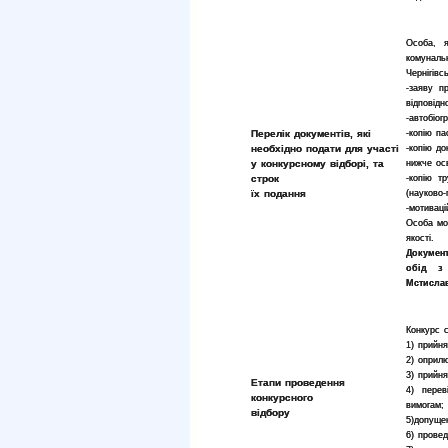
Особа, я
комуналь
Чернігівс
-
заяву п
відповід
-
автобіог
Перелік документів, які
-
копію па
необхідно подати для участі
-
копію до
у конкурсному відборі, та
нижче осв
строк
-
копію тр
їх подання
(науково-
-
мотиваці
Особа мо
якості.
Документ
обід з
Мстислав
Конкурс с
1) прийн
2) оприл
3) прийня
Етапи проведення
4) перев
конкурсного
вимогам;
відбору
5)допущен
6) провед