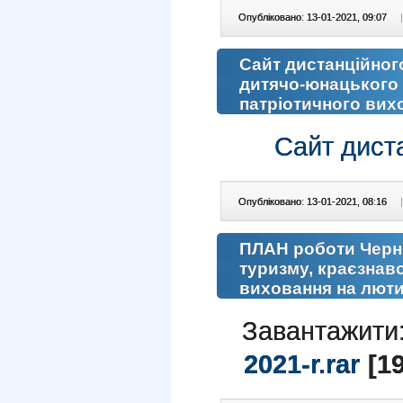
Опубліковано: 13-01-2021, 09:07
|
Сайт дистанційног
дитячо-юнацького 
патріотичного вих
Сайт диста
Опубліковано: 13-01-2021, 08:16
|
ПЛАН роботи Черні
туризму, краєзнав
виховання на люти
Завантажити
2021-r.rar
[19