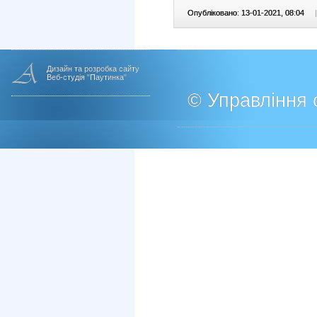
Опубліковано: 13-01-2021, 08:04
|
Дизайн та розробка сайту
Веб-студія "Паутинка"
© Управління о