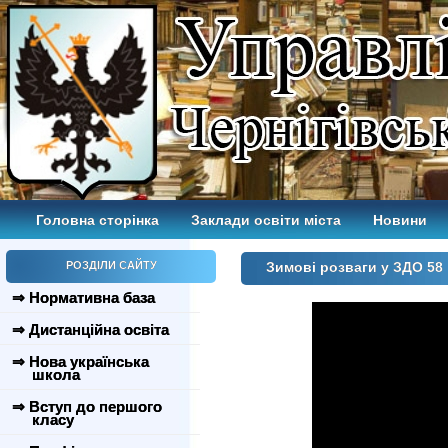
Головна сторінка
Заклади освіти міста
Новини
РОЗДІЛИ САЙТУ
Зимові розваги у ЗДО 58
⇒ Нормативна база
⇒ Дистанційна освіта
⇒ Нова українська
школа
⇒ Вступ до першого
класу