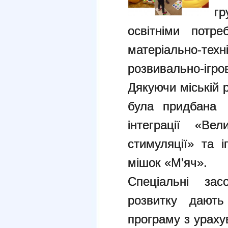
гр
освітніми потре
матеріально-те
розвивально-іг
Дякуючи міській
була придбана 
інтеграції «Ве
стимуляції» та 
мішок «М’яч».
Спеціальні зас
розвитку дають
програму з ураху