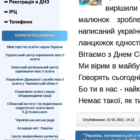
⇒ Реєстрація в ДНЗ
вирішили 
⇒ ІРЦ
малюнок зробле
⇒ Телефони
написаний україн
КОРИСНІ ПОСИЛАННЯ
ланцюжок єдності
Міністерство освіти і науки України
Вітаємо з Днем С
Український центр оцінювання якості
освіти
Ми вірим в майбут
Київський регіональний центр
оцінювання якості освіти
Говорять сьогодні
Управління Державної служби якості
освіти у Чернігівській області
Бо ти в нас - най
Управління освіти і науки
облдержадміністрації
Немає такої, як т
Обласний інститут післядипломної
педагогічної освіти імені
К.Д.Ушинського
Опубліковано: 21-01-2021, 14:12
|
Чернігівська міська рада
Асоціація міст України
"Україна, починається з 
Центр професійного розвитку