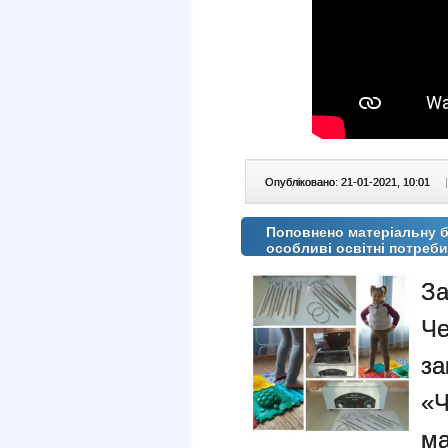
Опубліковано: 21-01-2021, 10:01
|
Поповнено матеріальну б
особливі освітні потреби
За
Че
за
«
ма