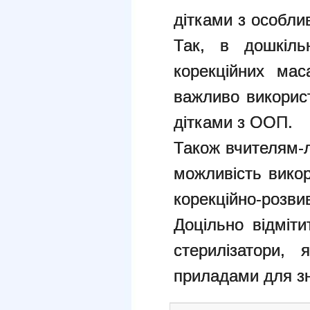
дітками з особли
Так, в дошкіль
корекційних мас
важливо використ
дітками з ООП.
Також вчителям-
можливість викор
корекційно-розв
Доцільно відміт
стерилізатори,
приладами для зн