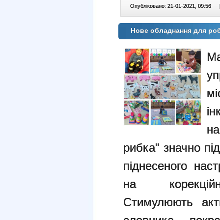
Опубліковано: 21-01-2021, 09:56
|
Нове обладнання для ро
М
уп
м
ін
н
рибка" значно пі
піднесеного нас
на корекційн
Стимулюють акти