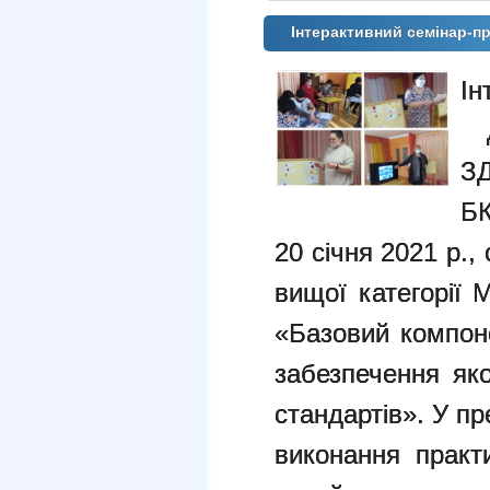
Інтерактивний семінар-п
Ін
дл
З
БК
20 січня 2021 р.,
вищої категорії 
«Базовий компоне
забезпечення яко
стандартів». У пр
виконання практ