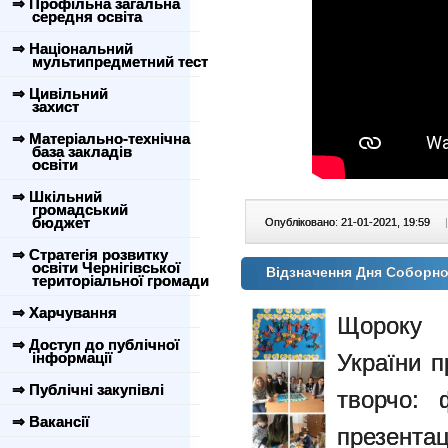
⇒ Профільна загальна
середня освіта
⇒ Національний
мультипредметний тест
⇒ Цивільний
захист
⇒ Матеріально-технічна
база закладів
освіти
⇒ Шкільний
громадський
бюджет
Опубліковано: 21-01-2021, 19:59
|
⇒ Стратегія розвитку
освіти Чернігівської
Відзначення Дня Соборно
територіальної громади
⇒ Харчування
Щороку 
⇒ Доступ до публічної
інформації
України 
⇒ Публічні закупівлі
творчо: 
⇒ Вакансії
презентац