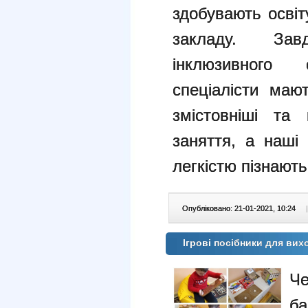
здобувають освіт
закладу. За
інклюзивного
спеціалісти маю
змістовніші та ц
заняття, а наші
легкістю пізнають
Опубліковано: 21-01-2021, 10:24
|
Ігрові посібники для ви
Че
б