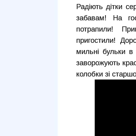
Радіють дітки с
забавам! На го
потрапили! При
пригостили! Дор
мильні бульки в
заворожують крас
колобки зі старшо