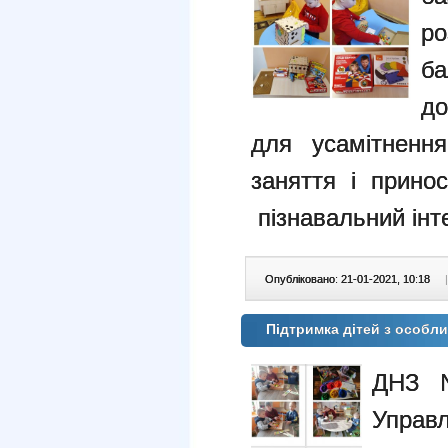
р
ба
до
для усамітнення
заняття і прино
пізнавальний інт
Опубліковано: 21-01-2021, 10:18
|
Підтримка дітей з особл
ДНЗ 
Управ