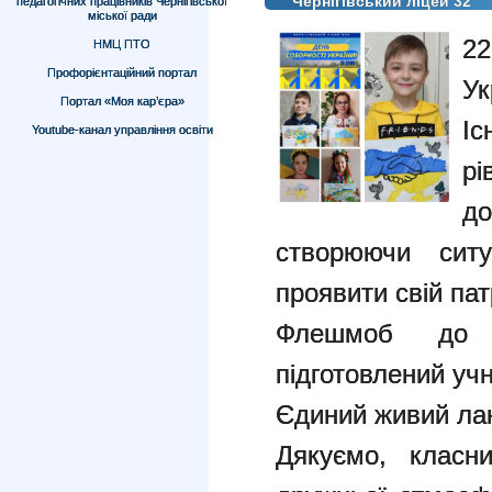
Чернігівський ліцей 32"
педагогічних працівників Чернігівської
міської ради
2
НМЦ ПТО
Профорієнтаційний портал
Ук
Портал «Моя кар’єра»
Іс
Youtube-канал управління освіти
рі
до
створюючи ситу
проявити свій пат
Флешмоб до 
підготовлений учн
Єдиний живий ла
Дякуємо, класн