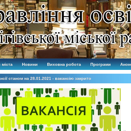
 міста
Новини
Виховна робота
Програми
Анон
нсії станом на 28.01.2021 - вакансію закрито