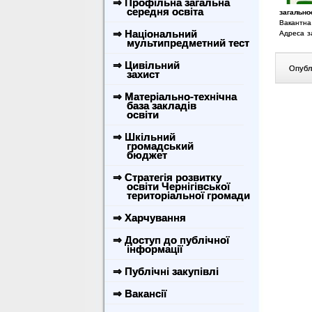
⇒ Профільна загальна
середня освіта
загальноо
Вакантна
⇒ Національний
Адреса з
мультипредметний тест
⇒ Цивільний
Опублі
захист
⇒ Матеріально-технічна
база закладів
освіти
⇒ Шкільний
громадський
бюджет
⇒ Стратегія розвитку
освіти Чернігівської
територіальної громади
⇒ Харчування
⇒ Доступ до публічної
інформації
⇒ Публічні закупівлі
⇒ Вакансії