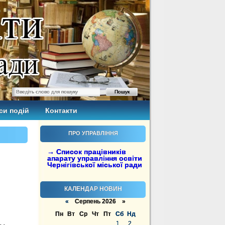
си подій
Контакти
ПРО УПРАВЛІННЯ
→ Список працівників
апарату управління освіти
Чернігівської міської ради
КАЛЕНДАР НОВИН
«
Серпень 2026 »
Пн
Вт
Ср
Чт
Пт
Сб
Нд
1
2