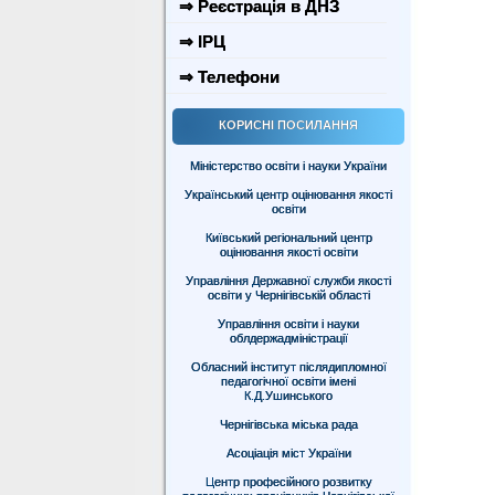
⇒ Реєстрація в ДНЗ
⇒ ІРЦ
⇒ Телефони
КОРИСНІ ПОСИЛАННЯ
Міністерство освіти і науки України
Український центр оцінювання якості
освіти
Київський регіональний центр
оцінювання якості освіти
Управління Державної служби якості
освіти у Чернігівській області
Управління освіти і науки
облдержадміністрації
Обласний інститут післядипломної
педагогічної освіти імені
К.Д.Ушинського
Чернігівська міська рада
Асоціація міст України
Центр професійного розвитку