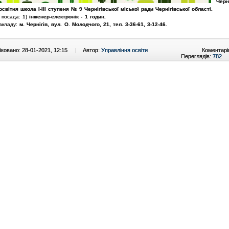
Черн
світня школа І-ІІІ ступеня № 9 Чернігівської міської ради Чернігівської області.
 посада: 1)
інженер-електронік - 1 годин.
акладу:
м. Чернігів, вул. О. Молодчого, 21, тел. 3-36-61, 3-12-46.
ковано: 28-01-2021, 12:15
|
Автор:
Управління освіти
Коментарі
Переглядів:
782