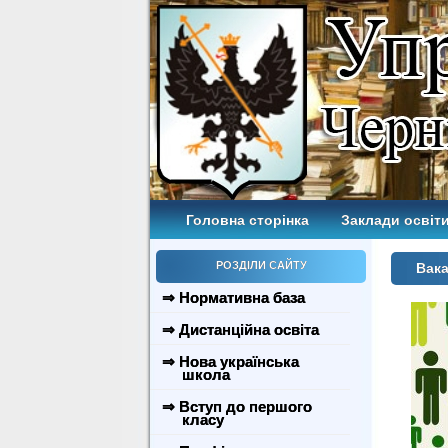
Головна сторінка
Заклади освіти
РОЗДІЛИ САЙТУ
Вака
⇒ Нормативна база
⇒ Дистанційна освіта
⇒ Нова українська
школа
⇒ Вступ до першого
класу