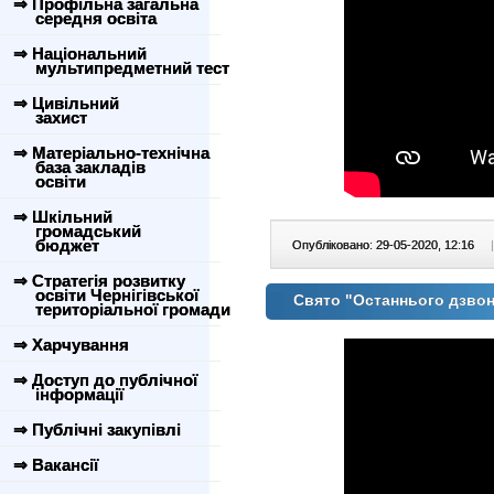
⇒ Профільна загальна
середня освіта
⇒ Національний
мультипредметний тест
⇒ Цивільний
захист
⇒ Матеріально-технічна
база закладів
освіти
⇒ Шкільний
громадський
бюджет
Опубліковано: 29-05-2020, 12:16
|
⇒ Стратегія розвитку
освіти Чернігівської
Свято "Останнього дзво
територіальної громади
⇒ Харчування
⇒ Доступ до публічної
інформації
⇒ Публічні закупівлі
⇒ Вакансії