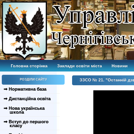
Головна сторінка
Заклади освіти міста
Новини
РОЗДІЛИ САЙТУ
ЗЗСО № 21. "Останній дзв
⇒ Нормативна база
⇒ Дистанційна освіта
⇒ Нова українська
школа
⇒ Вступ до першого
класу