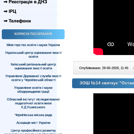
⇒ Реєстрація в ДНЗ
⇒ ІРЦ
⇒ Телефони
КОРИСНІ ПОСИЛАННЯ
Міністерство освіти і науки України
Український центр оцінювання якості
освіти
Київський регіональний центр
Опубліковано: 29-05-2020, 11:45
|
оцінювання якості освіти
Управління Державної служби якості
освіти у Чернігівській області
ЗОШ №14 святкує "Остан
Управління освіти і науки
облдержадміністрації
Обласний інститут післядипломної
педагогічної освіти імені
К.Д.Ушинського
Чернігівська міська рада
Асоціація міст України
Центр професійного розвитку