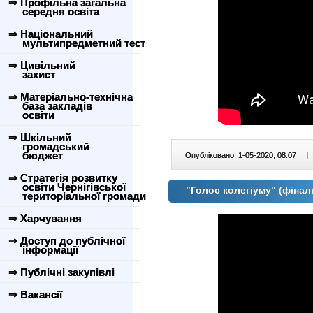
⇒ Профільна загальна
середня освіта
⇒ Національний
мультипредметний тест
⇒ Цивільний
захист
⇒ Матеріально-технічна
база закладів
освіти
⇒ Шкільний
громадський
бюджет
Опубліковано: 1-05-2020, 08:07
|
⇒ Стратегія розвитку
освіти Чернігівської
"Голос колегіуму" (фінал
територіальної громади
⇒ Харчування
⇒ Доступ до публічної
інформації
⇒ Публічні закупівлі
⇒ Вакансії