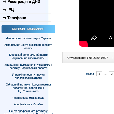
⇒ Реєстрація в ДНЗ
⇒ ІРЦ
⇒ Телефони
КОРИСНІ ПОСИЛАННЯ
Міністерство освіти і науки України
Український центр оцінювання якості
освіти
Київський регіональний центр
Опубліковано: 1-05-2020, 08:07
|
оцінювання якості освіти
Управління Державної служби якості
освіти у Чернігівській області
Назад
1
...
2
Управління освіти і науки
облдержадміністрації
Обласний інститут післядипломної
педагогічної освіти імені
К.Д.Ушинського
Чернігівська міська рада
Асоціація міст України
Центр професійного розвитку