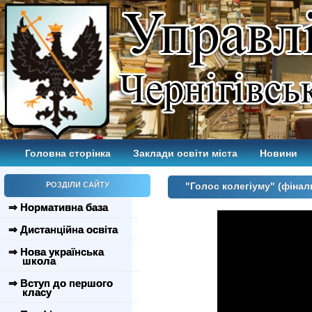
Головна сторінка
Заклади освіти міста
Новини
РОЗДІЛИ САЙТУ
"Голос колегіуму" (фінал
⇒ Нормативна база
⇒ Дистанційна освіта
⇒ Нова українська
школа
⇒ Вступ до першого
класу