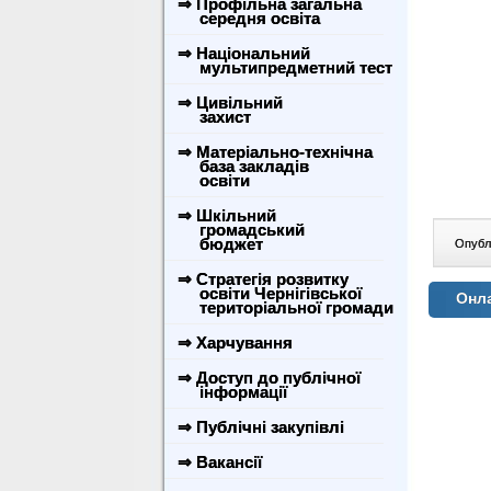
⇒ Профільна загальна
середня освіта
⇒ Національний
мультипредметний тест
⇒ Цивільний
захист
⇒ Матеріально-технічна
база закладів
освіти
⇒ Шкільний
громадський
бюджет
Опублі
⇒ Стратегія розвитку
освіти Чернігівської
Онла
територіальної громади
⇒ Харчування
⇒ Доступ до публічної
інформації
⇒ Публічні закупівлі
⇒ Вакансії