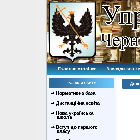
Головна сторінка
Заклади освіти
РОЗДІЛИ САЙТУ
Ден
⇒ Нормативна база
⇒ Дистанційна освіта
⇒ Нова українська
школа
⇒ Вступ до першого
класу