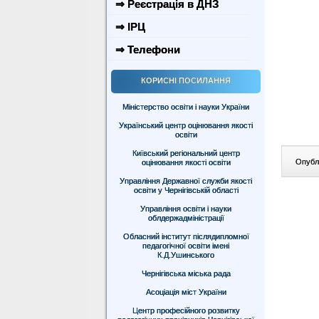
⇒ Реєстрація в ДНЗ
⇒ ІРЦ
⇒ Телефони
КОРИСНІ ПОСИЛАННЯ
Міністерство освіти і науки України
Український центр оцінювання якості
освіти
Київський регіональний центр
Опублі
оцінювання якості освіти
Управління Державної служби якості
освіти у Чернігівській області
Управління освіти і науки
облдержадміністрації
Обласний інститут післядипломної
педагогічної освіти імені
К.Д.Ушинського
Чернігівська міська рада
Асоціація міст України
Центр професійного розвитку