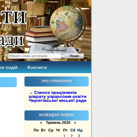
си подій
Контакти
ПРО УПРАВЛІННЯ
→ Список працівників
апарату управління освіти
Чернігівської міської ради
КАЛЕНДАР НОВИН
«
Травень 2020
»
Пн
Вт
Ср
Чт
Пт
Сб
Нд
1
2
3