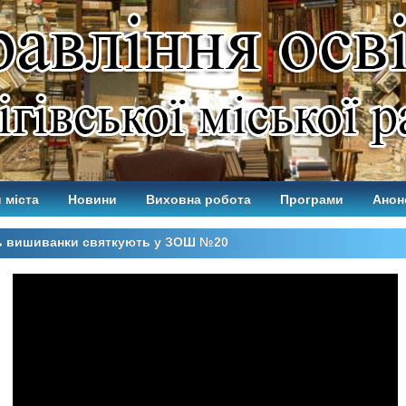
 міста
Новини
Виховна робота
Програми
Анон
ь вишиванки святкують у ЗОШ №20