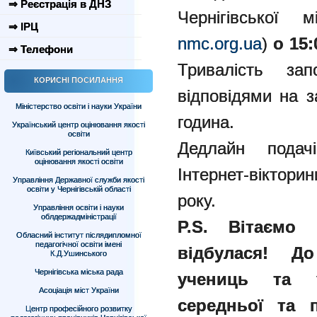
⇒ Реєстрація в ДНЗ
Чернігівської 
⇒ ІРЦ
nmc.org.ua
)
о 15:
⇒ Телефони
Тривалість з
КОРИСНІ ПОСИЛАННЯ
відповідями на з
Міністерство освіти і науки України
година.
Український центр оцінювання якості
освіти
Дедлайн подач
Київський регіональний центр
оцінювання якості освіти
Інтернет-віктори
Управління Державної служби якості
освіти у Чернігівській області
року.
Управління освіти і науки
облдержадміністрації
P.S. Вітаємо 
Обласний інститут післядипломної
педагогічної освіти імені
відбулася! Д
К.Д.Ушинського
Чернігівська міська рада
учениць та у
Асоціація міст України
середньої та п
Центр професійного розвитку