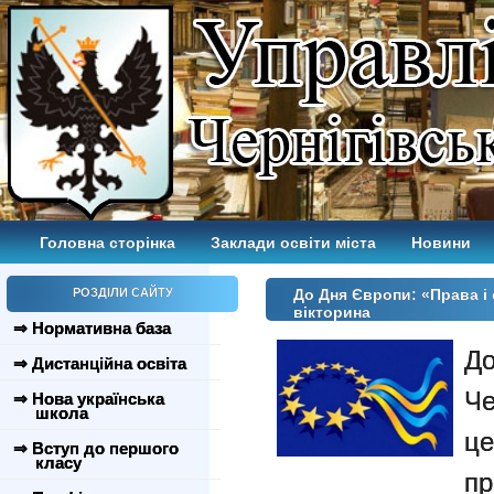
Головна сторінка
Заклади освіти міста
Новини
РОЗДІЛИ САЙТУ
До Дня Європи: «Права і 
вікторина
⇒ Нормативна база
До
⇒ Дистанційна освіта
Че
⇒ Нова українська
школа
ц
⇒ Вступ до першого
класу
пр