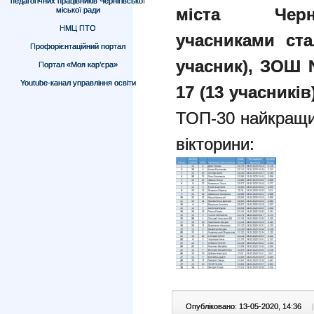
педагогічних працівників Чернігівської
міста Черні
міської ради
НМЦ ПТО
учасниками ста
Профорієнтаційний портал
учасник), ЗОШ 
Портал «Моя кар’єра»
Youtube-канал управління освіти
17 (13 учасників
ТОП-30 найкращих
вікторини:
Опубліковано: 13-05-2020, 14:36
|