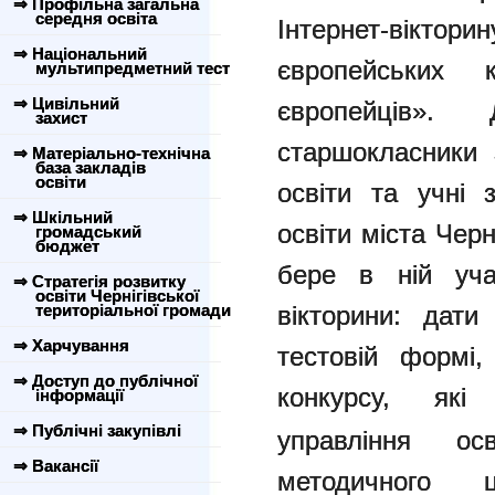
⇒ Профільна загальна
середня освіта
Інтернет-вікт
⇒ Національний
європейських
мультипредметний тест
⇒ Цивільний
європейців».
захист
старшокласники 
⇒ Матеріально-технічна
база закладів
освіти
освіти та учні з
⇒ Шкільний
освіти міста Черн
громадський
бюджет
бере в ній уча
⇒ Стратегія розвитку
освіти Чернігівської
територіальної громади
вікторини: дати
⇒ Харчування
тестовій формі,
⇒ Доступ до публічної
конкурсу, як
інформації
⇒ Публічні закупівлі
управління о
⇒ Вакансії
методичного 