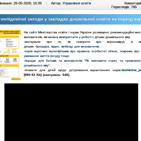
ковано: 26-05-2020, 10:39
|
Автор:
Управління освіти
Коментарі
Переглядів:
788
иепідемічні заходи у закладах дошкільної освіти на період ка
На сайті Міністерства освіти і науки України розміщено рекомендаційні ма
вихователів, які можна використати у роботі з дітьми дошкільного віку:
-матеріали про те, як говорити про коронавірус із ма
дітьми:
брошура
,
відео
,
вебінар для вихователів
;
-
серія коротких мультфільмів про правила особистої гігієни, зокрема про
умивання, миття посуду тощо
;
-
поради для батьків та вихователів “Як зменшити стрес та тривожніс
дошкільного віку”
;
-плакати для дітей щодо дотримання карантинних норм:
doshkilna_p
[885.92 Kb] (cкачувань: 646)
.