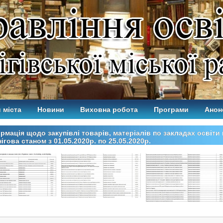
 міста
Новини
Виховна робота
Програми
Анон
рмація щодо закупівлі товарів, матеріалів по закладах освіти 
ігова станом з 01.05.2020р. по 25.05.2020р.