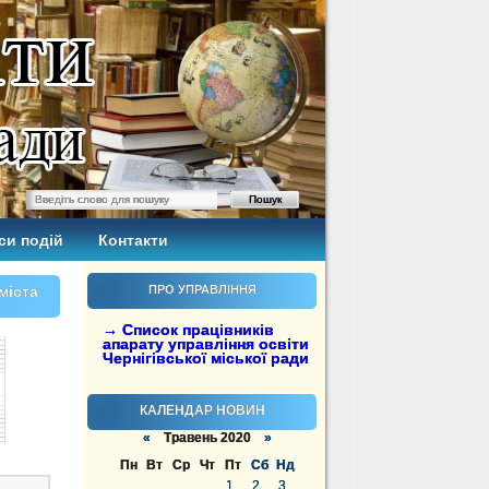
си подій
Контакти
міста
ПРО УПРАВЛІННЯ
→ Список працівників
апарату управління освіти
Чернігівської міської ради
КАЛЕНДАР НОВИН
«
Травень 2020
»
Пн
Вт
Ср
Чт
Пт
Сб
Нд
1
2
3