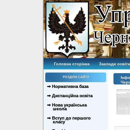
Головна сторінка
Заклади освіти
РОЗДІЛИ САЙТУ
Інфо
Черн
⇒ Нормативна база
⇒ Дистанційна освіта
⇒ Нова українська
школа
⇒ Вступ до першого
класу