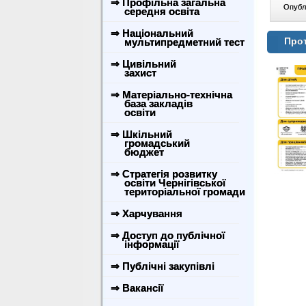
⇒ Профільна загальна
Опублі
середня освіта
⇒ Національний
Прот
мультипредметний тест
⇒ Цивільний
захист
⇒ Матеріально-технічна
база закладів
освіти
⇒ Шкільний
громадський
бюджет
⇒ Стратегія розвитку
освіти Чернігівської
територіальної громади
⇒ Харчування
⇒ Доступ до публічної
інформації
⇒ Публічні закупівлі
⇒ Вакансії