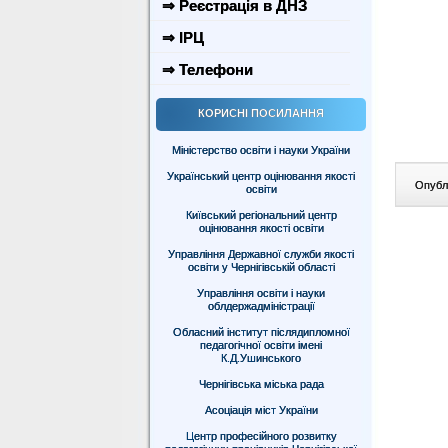
⇒ Реєстрація в ДНЗ
⇒ ІРЦ
⇒ Телефони
КОРИСНІ ПОСИЛАННЯ
Міністерство освіти і науки України
Український центр оцінювання якості
Опублі
освіти
Київський регіональний центр
оцінювання якості освіти
Управління Державної служби якості
освіти у Чернігівській області
Управління освіти і науки
облдержадміністрації
Обласний інститут післядипломної
педагогічної освіти імені
К.Д.Ушинського
Чернігівська міська рада
Асоціація міст України
Центр професійного розвитку