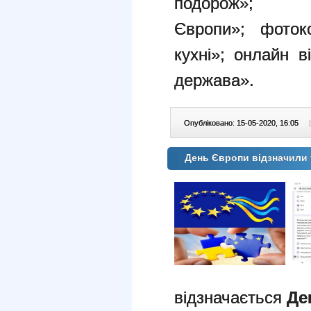
подорож
»
Європи»;
фоток
кухні»; о
нлайн в
держава».
Опубліковано: 15-05-2020, 16:05
|
День Європи відзначили
відзначається
Де