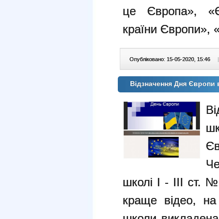
це Європа», «Є
країни Європи»,
Опубліковано: 15-05-2020, 15:46
|
Відзначення Дня Європи
В
ш
Є
Че
школі І - ІІІ ст.
краще відео, на
школи викладена