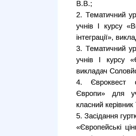
В.В.;
2. Тематичний ур
учнів І курсу «
інтеграції», викл
3. Тематичний ур
учнів І курсу «
викладач Соловйо
4. Євроквест 
Європи» для уч
класний керівник
5. Засідання гур
«Європейські цін