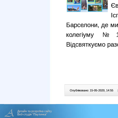
Є
Іс
Барселони, де м
колегіуму №1
Відсвяткуємо раз
Опубліковано: 15-05-2020, 14:55
|
Дизайн та розробка сайту
Веб-студія "Паутинка"