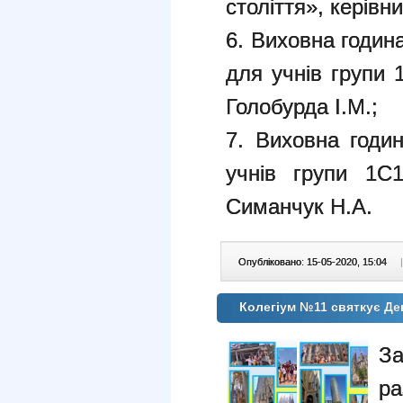
століття», керівн
6. Виховна годин
для учнів групи 1
Голобурда І.М.;
7. Виховна годи
учнів групи 1С1
Симанчук Н.А.
Опубліковано: 15-05-2020, 15:04
|
Колегіум №11 святкує Д
За
р