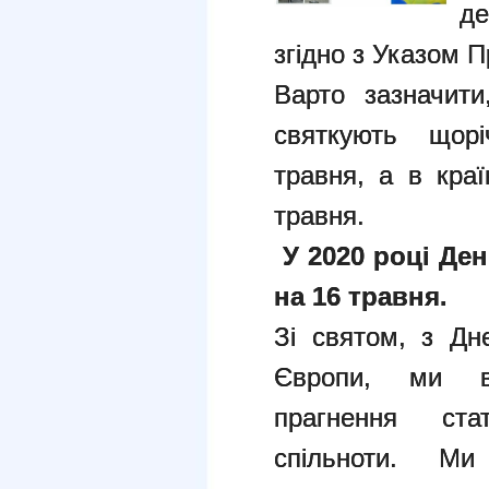
де
згідно з Указом 
Варто зазначит
святкують щорі
травня, а в кра
травня.
У 2020 році Де
на 16 травня.
Зі святом, з Дн
Європи, ми в
прагнення ста
спільноти. М