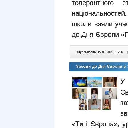
толерантного 
національностей.
школи взяли учас
до Дня Європи «П
Опубліковано: 15-05-2020, 15:56
|
Заходи до Дня Європи в 
У
Єв
за
єв
«Ти і Європа», у