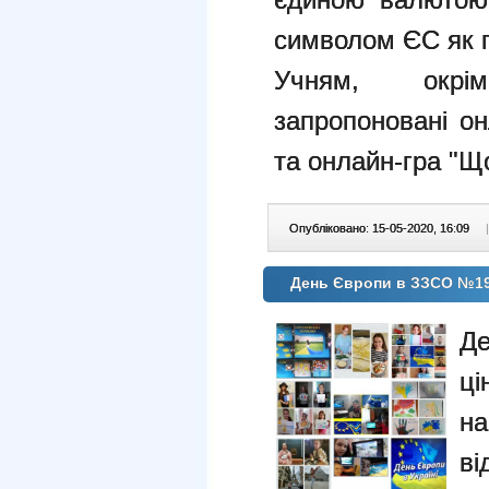
символом ЄС як п
Учням, окрім
запропоновані о
та онлайн-гра "Щ
Опубліковано: 15-05-2020, 16:09
|
День Європи в ЗЗСО №1
Де
ці
н
ві