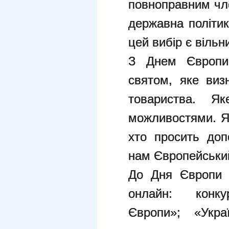
повноправним чл
державна політик
цей вибір є вільн
З Днем Європи,
святом, яке виз
товариства. Я
можливостями. Як
хто просить доп
нам Європейськи
До Дня Європи
онлайн:
кон
Європи»;
«Укр