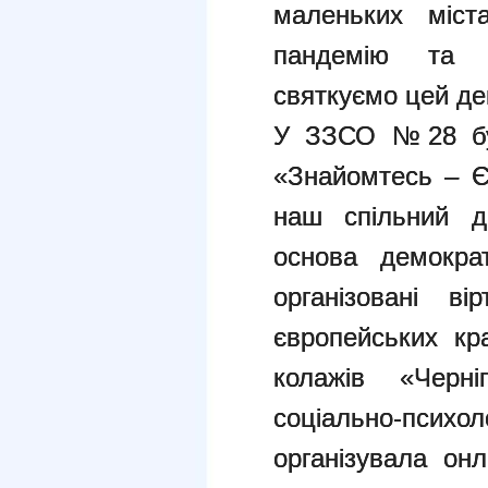
маленьких міст
пандемію та 
святкуємо цей де
У ЗЗСО №28 бул
«Знайомтесь – Є
наш спільний ді
основа демокра
організовані ві
європейських кр
колажів «Черні
соціально-пс
організувала он