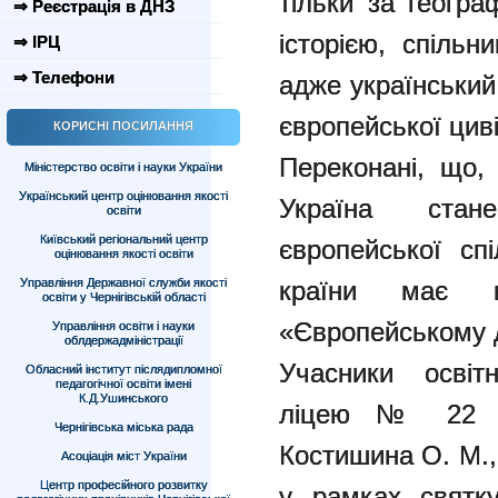
тільки за геогра
⇒ Реєстрація в ДНЗ
історією, спільн
⇒ ІРЦ
⇒ Телефони
адже український
європейської циві
КОРИСНІ ПОСИЛАННЯ
Переконані, що,
Міністерство освіти і науки України
Український центр оцінювання якості
Україна ста
освіти
Київський регіональний центр
європейської сп
оцінювання якості освіти
Управління Державної служби якості
країни має 
освіти у Чернігівській області
«Європейському 
Управління освіти і науки
облдержадміністрації
Учасники освітн
Обласний інститут післядипломної
педагогічної освіти імені
К.Д.Ушинського
ліцею № 22 (уч
Чернігівська міська рада
Костишина О. М.,
Асоціація міст України
Центр професійного розвитку
у рамках святк