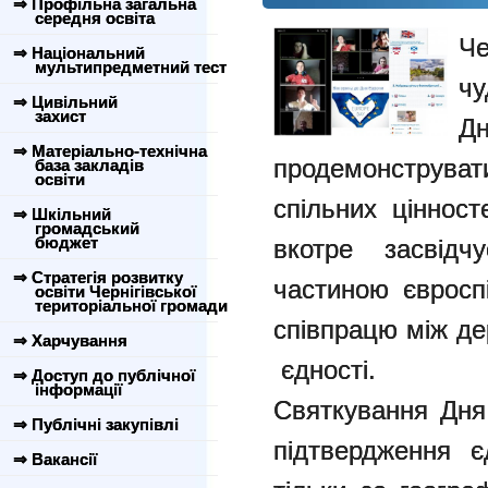
⇒ Профільна загальна
середня освіта
Ч
⇒ Національний
мультипредметний тест
чу
⇒ Цивільний
захист
Д
⇒ Матеріально-технічна
продемонструв
база закладів
освіти
спільних ціннос
⇒ Шкільний
громадський
бюджет
вкотре засвідч
⇒ Стратегія розвитку
частиною євросп
освіти Чернігівської
територіальної громади
співпрацю між д
⇒ Харчування
єдності.
⇒ Доступ до публічної
інформації
Святкування Дня
⇒ Публічні закупівлі
підтвердження є
⇒ Вакансії