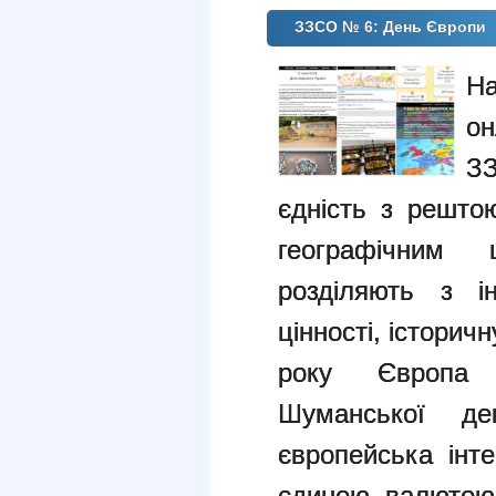
ЗЗСО № 6: День Європи
Н
о
З
єдність з решто
географічним 
розділяють з і
цінності, історич
року Європа 
Шуманської де
європейська інт
єдиною валютою 