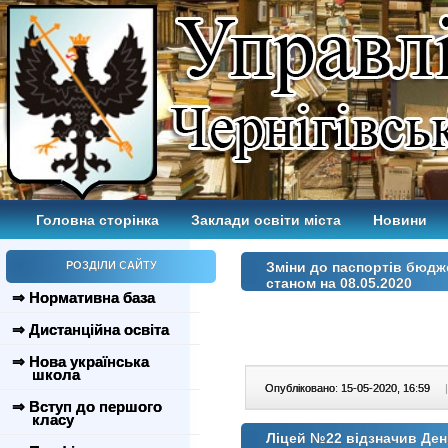
Головна сторінка
Заклади освіти міста
Новини
РОЗДІЛИ САЙТУ
Зміни до паспортів бюдж
станом на 08.05.2020
⇒ Нормативна база
⇒ Дистанційна освіта
⇒ Нова українська
школа
Опубліковано: 15-05-2020, 16:59
|
⇒ Вступ до першого
класу
Ліцей №22 відзначив Де