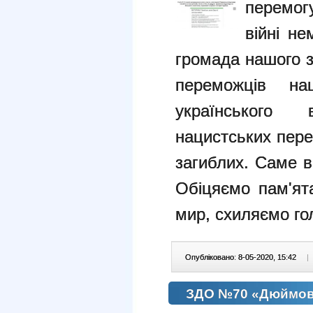
перемог
війні не
громада нашого з
переможців нац
українського
нацистських пере
загиблих. Саме во
Обіцяємо пам'ята
мир, схиляємо го
Опубліковано: 8-05-2020, 15:42
|
ЗДО №70 «Дюймово