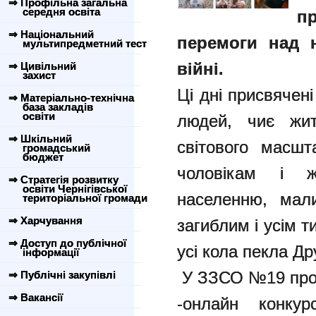
⇒ Профільна загальна
середня освіта
п
⇒ Національний
перемоги над н
мультипредметний тест
війні.
⇒ Цивільний
захист
Ці дні присвячені
⇒ Матеріально-технічна
база закладів
освіти
людей, чиє жит
⇒ Шкільний
світового масшт
громадський
бюджет
чоловікам і 
⇒ Стратегія розвитку
освіти Чернігівської
населенню, мал
територіальної громади
⇒ Харчування
загиблим і усім 
⇒ Доступ до публічної
усі кола пекла Дру
інформації
У ЗЗСО №19 про
⇒ Публічні закупівлі
⇒ Вакансії
-онлайн конку