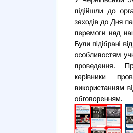
підійшли до орг
заходів до Дня па
перемоги над нац
Були підібрані ві
особливостям учн
проведення. П
керівники пр
використанням ві
обговоренням.