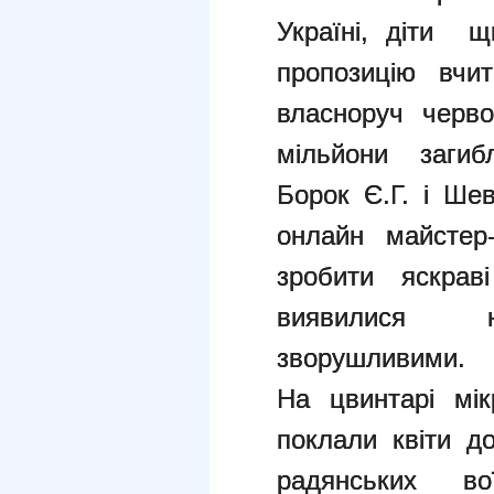
Україні, діти 
пропозицію вчит
власноруч че
мільйони загибл
Борок Є.Г. і Ше
онлайн майсте
зробити яскраві
виявилися н
зворушливими.
На цвинтарі мік
поклали квіти 
радянських вої