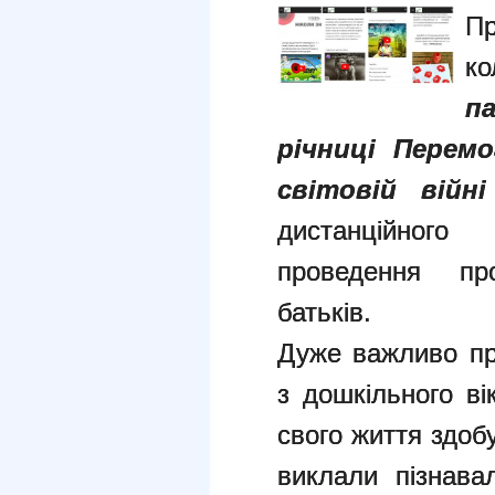
П
к
па
річниці Перем
світовій війні
дистанційног
проведення про
батьків.
Дуже важливо пр
з дошкільного ві
свого життя здоб
виклали пізнава