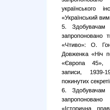
українського ін
«Український вимі
5. Здобувачам 
запропоновано т
«Чтиво»: О. Го
Довженка «Ніч п
«Європа 45», 
записи, 1939-
покинутих секреті
6. Здобувачам 
запропонован
«Історична пра