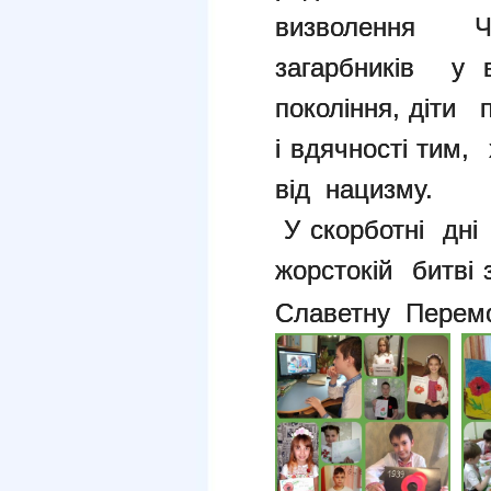
визволення Ч
загарбників у 
покоління, діти
і вдячності тим,
від нацизму.
У скорботні дні
жорстокій битві
Славетну Перем