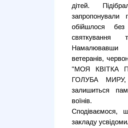
дітей. Підіб
запропонували 
обійшлося без
святкування 
Намалювавши 
ветеранів, черв
"МОЯ КВІТКА П
ГОЛУБА МИРУ,
залишиться пам
воїнів.
Сподіваємося, щ
закладу усвідомил