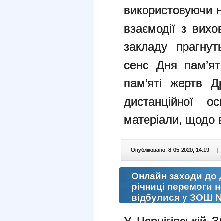
використовуючи н
взаємодії з вихо
закладу прагнут
сенс Дня пам’ят
пам’яті жертв Др
дистанційної 
матеріали, щодо 
Опубліковано: 8-05-2020, 14:19
|
Онлайн заходи до Д
річниці перемоги н
відбулися у ЗОШ 
У Чернігівській 