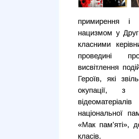
примирення і 
нацизмом у Другі
класними керів
проведині пр
висвітлення под
Героїв, які звіл
окупації, з в
відеоматеріал
національної па
«Мак пам'яті», д
класів.