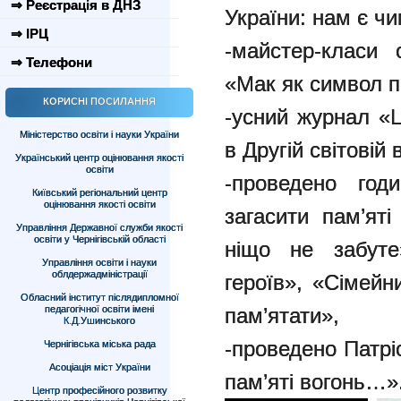
⇒ Реєстрація в ДНЗ
України: нам є ч
⇒ ІРЦ
-майстер-класи 
⇒ Телефони
«Мак як символ па
КОРИСНІ ПОСИЛАННЯ
-усний журнал «Ц
Міністерство освіти і науки України
в Другій світовій в
Український центр оцінювання якості
освіти
-проведено год
Київський регіональний центр
оцінювання якості освіти
загасити пам’яті
Управління Державної служби якості
освіти у Чернігівській області
ніщо не забут
Управління освіти і науки
облдержадміністрації
героїв», «Сімейн
Обласний інститут післядипломної
педагогічної освіти імені
пам’ятати»,
К.Д.Ушинського
-проведено Патрі
Чернігівська міська рада
Асоціація міст України
пам’яті вогонь…»
Центр професійного розвитку