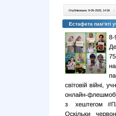
Опубліковано: 8-05-2020, 14:56
|
Естафета пам’яті 
8-
Де
7
н
п
світовій війні,
онлайн-флешмоб
з хештегом #
Оскільки черво