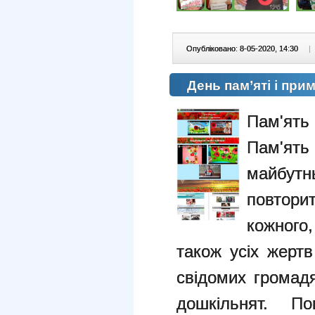
Опубліковано: 8-05-2020, 14:30
|
День пам’яті і пр
Пам'ят
Пам'ят
майбут
повтори
кожного
також усіх жертв
свідомих громадя
дошкільнят. По