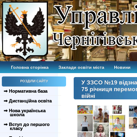
Головна сторінка
Заклади освіти міста
Новини
РОЗДІЛИ САЙТУ
У ЗЗСО №19 відзна
75 річниця перемог
⇒ Нормативна база
війні
⇒ Дистанційна освіта
⇒ Нова українська
школа
⇒ Вступ до першого
класу